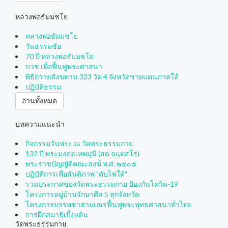
หลวงพ่อธัมมชโย
หลวงพ่อธัมมชโย
วันธรรมชัย
70 ปี หลวงพ่อธัมมชโย
บวช เพื่อฟื้นฟูพระศาสนา
พิธีถวายสังฆทาน 323 วัด 4 จังหวัดชายแดนภาคใต้
มหาวิหารคุณยายอาจารย์มหารัตนอุบาสิกาจันทร์ 
ปฏิบัติธรรม
อ่านทั้งหมด
บทความแนะนำ
กิจกรรมวันพระ ณ วัดพระธรรมกาย
132 ปี พระมงคลเทพมุนี (สด จนฺทสโร)
พระราชบัญญัติคณะสงฆ์ พ.ศ. ๒๕๐๕
ปฏิบัติการเพื่อสันติภาพ "ดับไฟใต้"
รวมประกาศของวัดพระธรรมกาย ป้องกันโควิด-19
โครงการหมู่บ้านรักษาศีล 5 ทุกจังหวัด
มหาธรรมกายเจดีย์
โครงการบรรพชาสามเณรฟื้นฟูพระพุทธศาสนาทั่วไทย
การฝึกสมาธิเบื้องต้น
วัดพระธรรมกาย