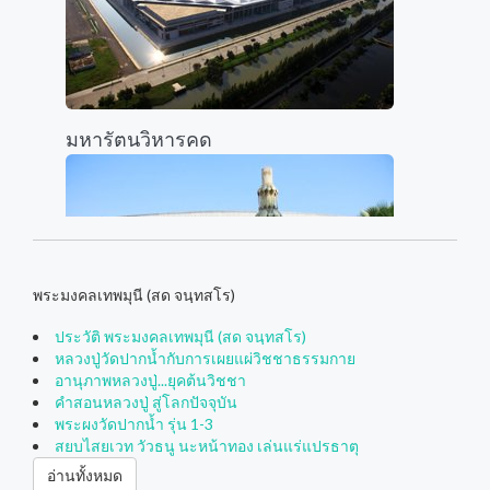
มหารัตนวิหารคด
พระมงคลเทพมุนี (สด จนฺทสโร)
ประวัติ พระมงคลเทพมุนี (สด จนฺทสโร)
หลวงปู่วัดปากน้ำกับการเผยแผ่วิชชาธรรมกาย
อานุภาพหลวงปู่...ยุคต้นวิชชา
หอฉันคุณยายอาจารย์มหารัตนอุบาสิกาจันทร์ ขนน
คำสอนหลวงปู่ สู่โลกปัจจุบัน
พระผงวัดปากน้ำ รุ่น 1-3
สยบไสยเวท วัวธนู นะหน้าทอง เล่นแร่แปรธาตุ
อ่านทั้งหมด