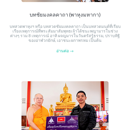
บทชัยมงคลคาถา (พาหุงมหากา)
บทสวดพาหุงฯ หรือ บทสวดชัยมงคลคาถา เป็นบทสวดมนต์ที่เรียบ
เรียงเหตุการณ์ที่พระสัมมาสัมพุทธเจ้าได้ชนะพญามารในช่วง
ต่างๆ รวม 8 เหตุการณ์ อาทิ ผจญมารในวันตรัสรู้ธรรม, ปราบทิฐิ
ของอาฬวกยักษ์, เอาชนะผกาพรหม เป็นต้น
อ่านต่อ →