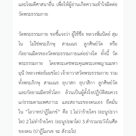
และโจมตีศาสนาอื่น เพื่อให้ผู้อ่านเกิดความเข้าใจผิดต่อ
วัดพระธรรมกาย
วัดพระธรรมกาย ขอชี้แจงว่า ผู้ใช้ชื่อ หลวงพี่มนิตย์ สุม
โน ไม่ใช่พระภิกษุ สามเณร ลูกศิษย์วัด หรือ
กัลยาณมิตรของวัดพระธรรมกายแต่อย่างใด ทั้งนี้ วัด
พระธรรมกาย โดยพระเดชพระคุณพระเทพญาณมหา
มุนี (หลวงพ่อธัมมชโย) เจ้าอาวาสวัดพระธรรมกาย รวม
ทั้งพระภิกษุ สามเณร อุบาสก อุบาสิกา ลูกศิษย์วัด
และกัลยาณมิตรทั่วโลก ล้วนเป็นผู้ตั้งใจปฏิบัติสมควร
แก่ธรรมตามเพศภาวะ และสถานะของตนเอง ยึดมั่น
ใน “โอวาทปาฏิโมกข์” คือ 1.ไม่ว่าร้ายใคร (อะนูปะวา
โท) 2.ไม่ทำร้ายใคร (อะนูปะฆาโต) 3.สำรวมระวังในศีล
ของตน (ปาฏิโมกเข จะ สังวะโร)