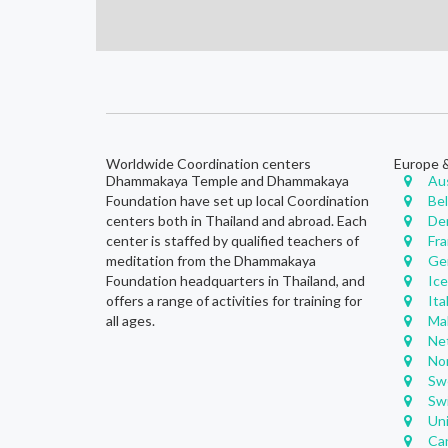
Worldwide Coordination centers
Europe 
Dhammakaya Temple and Dhammakaya
Au
Foundation have set up local Coordination
Be
centers both in Thailand and abroad. Each
De
center is staffed by qualified teachers of
Fr
meditation from the Dhammakaya
Ge
Foundation headquarters in Thailand, and
Ic
offers a range of activities for training for
Ita
all ages.
Ma
Ne
No
Sw
Sw
Un
Ca