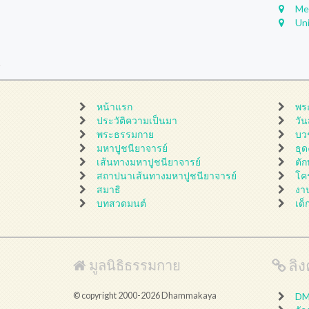
Me
Un
หน้าแรก
พร
ประวัติความเป็นมา
วั
พระธรรมกาย
บว
มหาปูชนียาจารย์
ธุ
เส้นทางมหาปูชนียาจารย์
ตั
สถาปนาเส้นทางมหาปูชนียาจารย์
โค
สมาธิ
งา
บทสวดมนต์
เด็
ลิงค
มูลนิธิธรรมกาย
© copyright 2000-2026 Dhammakaya
DMC