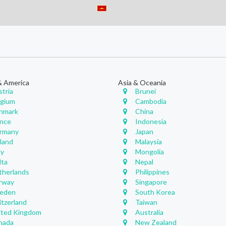
& America
Asia & Oceania
stria
Brunei
lgium
Cambodia
nmark
China
ance
Indonesia
rmany
Japan
eland
Malaysia
ly
Mongolia
lta
Nepal
therlands
Philippines
rway
Singapore
eden
South Korea
itzerland
Taiwan
ited Kingdom
Australia
nada
New Zealand