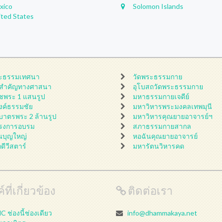
xico
Solomon Islands
ited States
ะธรรมเทศนา
วัดพระธรรมกาย
นสำคัญทางศาสนา
อุโบสถวัดพระธรรมกาย
ชพระ 1 แสนรูป
มหาธรรมกายเจดีย์
ดงค์ธรรมชัย
มหาวิหารพระมงคลเทพมุนี
กบาตรพระ 2 ล้านรูป
มหาวิหารคุณยายอาจารย์ฯ
รงการอบรม
สภาธรรมกายสากล
นบุญใหญ่
หอฉันคุณยายอาจารย์
กดีวีสตาร์
มหารัตนวิหารคด
์ที่เกี่ยวข้อง
ติดต่อเรา
 ช่องนี้ช่องเดียว
info@dhammakaya.net