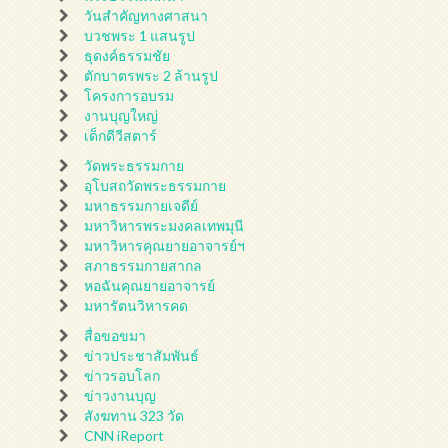
วันสำคัญทางศาสนา
บวชพระ 1 แสนรูป
ธุดงค์ธรรมชัย
ตักบาตรพระ 2 ล้านรูป
โครงการอบรม
งานบุญใหญ่
เด็กดีวีสตาร์
วัดพระธรรมกาย
อุโบสถวัดพระธรรมกาย
มหาธรรมกายเจดีย์
มหาวิหารพระมงคลเทพมุนี
มหาวิหารคุณยายอาจารย์ฯ
สภาธรรมกายสากล
หอฉันคุณยายอาจารย์
มหารัตนวิหารคด
สื่อขอขมา
ข่าวประชาสัมพันธ์
ข่าวรอบโลก
ข่าวงานบุญ
สังฆทาน 323 วัด
CNN iReport