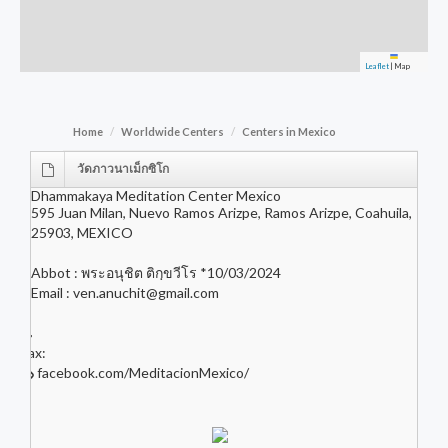
Leaflet
|
Map
Home
Worldwide Centers
Centers in Mexico
วัดภาวนาเม็กซิโก
Dhammakaya Meditation Center Mexico
595 Juan Milan, Nuevo Ramos Arizpe, Ramos Arizpe, Coahuila,
25903, MEXICO
Abbot : พระอนุชิต ติกฺขวีโร *10/03/2024
Email :
ven.anuchit@gmail.com
Fax:
facebook.com/MeditacionMexico/