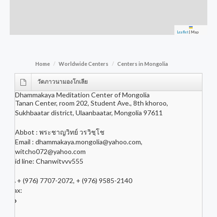
Leaflet
|
Map
Home
Worldwide Centers
Centers in Mongolia
วัดภาวนามองโกเลีย
Dhammakaya Meditation Center of Mongolia
Tanan Center, room 202, Student Ave., 8th khoroo,
Sukhbaatar district, Ulaanbaatar, Mongolia 97611
Abbot : พระชาญวิทย์ วรวิชฺโช
Email :
dhammakaya.mongolia@yahoo.com
,
witcho072@yahoo.com
id line: Chanwitvvv555
+ (976) 7707-2072, + (976) 9585-2140
Fax: