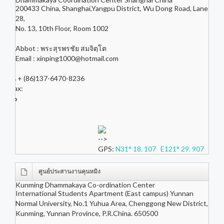
200433 China, Shanghai,Yangpu District, Wu Dong Road, Lane
28,
No. 13, 10th Floor, Room 1002
Abbot : พระสุรพรชัย สมจิตฺโต
Email :
xinping1000@hotmail.com
+ (86)137-6470-8236
Fax:
-->
GPS:
N31° 18. 107 E121° 29. 907
ศูนย์ประสานงานคุนหมิง
Kunming Dhammakaya Co-ordination Center
International Students Apartment (East campus) Yunnan
Normal University, No.1 Yuhua Area, Chenggong New District,
Kunming, Yunnan Province, P.R.China. 650500