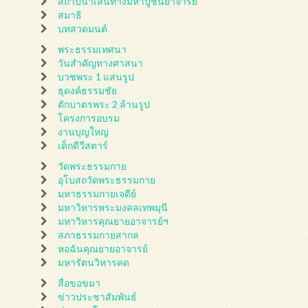
สถาปนาเส้นทางมหาปูชนียาจารย์
สมาธิ
บทสวดมนต์
พระธรรมเทศนา
วันสำคัญทางศาสนา
บวชพระ 1 แสนรูป
ธุดงค์ธรรมชัย
ตักบาตรพระ 2 ล้านรูป
โครงการอบรม
งานบุญใหญ่
เด็กดีวีสตาร์
วัดพระธรรมกาย
อุโบสถวัดพระธรรมกาย
มหาธรรมกายเจดีย์
มหาวิหารพระมงคลเทพมุนี
มหาวิหารคุณยายอาจารย์ฯ
สภาธรรมกายสากล
หอฉันคุณยายอาจารย์
มหารัตนวิหารคด
สื่อขอขมา
ข่าวประชาสัมพันธ์