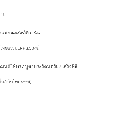
ทาน
ด่คณะสงฆ์ที่วงฉัน
, ไทยธรรมแด่คณะสงฆ์
์ให้พร / บูชาพระรัตนตรัย / เสร็จพิธี
ื่อ/เก็บไทยธรรม)