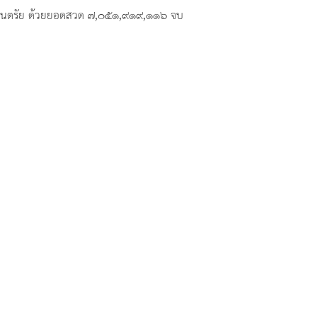
รัตนตรัย ด้วยยอดสวด ๗,๐๕๑,๙๑๙,๑๑๖ จบ