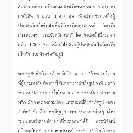
สื่อสารองค์กร พร้อมคณะสงฆ์วัดพระธรรมกาย ส่งมอบ
ถุงยังชีพ จำนวน 1,500 ชุด เพื่อนำไปช่วยเหลือผู้
ประสบภัยน้ำท่วมในพื้นที่จังหวัดนครสวรรค์ จังหวัด
กำแพงเพชร และจังหวัดลพบุรี โดยก่อนหน้านี้ส่งมอบ
แล้ว 1,000 ชุด เพื่อนำไปช่วยผู้ประสบภัยในจังหวัด
สุโขทัย และจังหวัดชัยภูมิ
พระครูสมุห์สนิทวงศ์ วุฑฺฒิวํโส กล่าวว่า "สิ่งของบริจาค
ที่ผู้ประสบภัยต้องการได้แก่อาหารสำเร็จรูป อาทิ ปลาก
ระป๋อง ปลากรอบ น้ำดื่มขวด อาหารกระป๋อง ปลาราด
พริก ผักกาดดองกระป๋อง และบะหมี่กึ่งสำเร็จรูป (ซอง
/ คัพ) ซึ่งเจ้าภาพผู้มีบุญสามารถส่งอาหารต่างๆ ผ่าน
ระบบขนส่งตามช่องทางที่สะดวกมาได้ที่ พระนิวัฒน์
ยติวฑฺฒโน ศาลามหาทานบารมี โรงครัว 71 ปีฯ วัดพระ