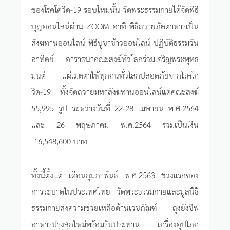
ของโรคโควิด-19 รอบใหม่นั้น วัดพระธรรมกายได้จัดพิธี
บุญออนไลน์ผ่าน ZOOM อาทิ พิธีถวายภัตตาหารเป็น
สังฆทานออนไลน์ พิธีบูชาข้าวออนไลน์ ปฏิบัติธรรมวัน
อาทิตย์ อาราธนาคณะสงฆ์ทั่วโลกร่วมเจริญพระพุทธ
มนต์ แผ่เมตตาให้ทุกคนทั่วโลกปลอดภัยจากโรคโค
วิด-19 ทั้งจัดถวายมหาสังฆทานออนไลน์แด่คณะสงฆ์
55,995 รูป ระหว่างวันที่ 22-28 เมษายน พ.ศ.2564
และ 26 พฤษภาคม พ.ศ.2564 รวมเป็นเงิน
16,548,600 บาท
ทั้งนี้ตั้งแต่ เดือนกุมภาพันธ์ พ.ศ.2563 ช่วงแรกของ
การระบาดในประเทศไทย วัดพระธรรมกายและมูลนิธิ
ธรรมกายส่งความช่วยเหลือด้านเวชภัณฑ์ ถุงยังชีพ
อาหารปรุงสุกใหม่พร้อมรับประทาน เครื่องอุปโภค