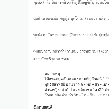
พุทธัสสาหัง นิยยาเทมิ สะรีรัญชีวิตัญจิทัง, วันทันโตห
นัตถิ เม สะระณัง อัญญัง พุทโธ เม สะระณัง วะรัง,
พุทธัง เม วันทะมาเนนะ (วันทะมานายะ) ยัง ปุญญัง
(หมอบกราบ กล่าวว่า) กาเยนะ วาจายะ วะ เจตะสา วา
ตะเร สังวะริตุง วะ พุทเธ.
หมายเหตุ
ให้สวดหยุดเป็นตอนๆ ตามสัญลักษณ์ “ , ” หร
พุทธัสสาหัสมิ อ่านว่า พุด – ทัด – สา – หัด 
ท่านหญิงกล่าคำในวงเล็บ เช่น “ทาสี” (ท
วัฑเฒยยัง อ่านว่า วัด – ไท – ยัง (เ – ย อ่า
ธัมมานุสสะติ