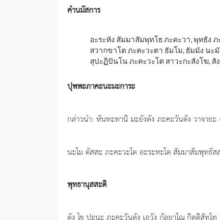
คำนมัสการ
อะระหัง สัมมาสัมพุทโธ ภะคะวา, พุทธัง ภะค
สวากขาโต ภะคะวะตา ธัมโม, ธัมมัง นะมัสส
สุปะฏิปันโน ภะคะวะโต สาวะกะสังโฆ, สังฆ
ปุพพะภาคะนะมะการะ
กล่าวนำ: หันทะทานิ มะยังตัง ภะคะวันตัง วาจายะ
นะโม ตัสสะ ภะคะวะโต อะระหะโต สัมมาสัมพุทธัสสะ.
พุทธานุสสะติ
ตัง โข ปะนะ ภะคะวันตัง เอวัง กัลยาโณ กิตติสัทโท