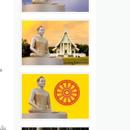
ส.
ันโน