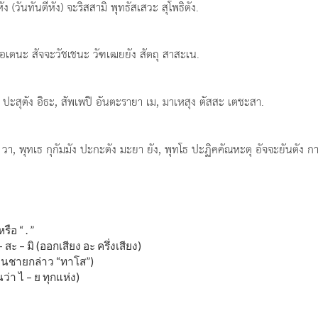
ัง (วันทันตีหัง) จะริสสามิ พุทธัสเสวะ สุโพธิตัง.
 เอเตนะ สัจจะวัชเชนะ วัฑเฒยยัง สัตถุ สาสะเน.
 ปะสุตัง อิธะ, สัพเพปิ อันตะรายา เม, มาเหสุง ตัสสะ เตชะสา.
, พุทเธ กุกัมมัง ปะกะตัง มะยา ยัง, พุทโธ ปะฏิคคัณหะตุ อัจจะยันตัง ก
ือ “ . ”
– สะ – มิ (ออกเสียง อะ ครึ่งเสียง)
่านชายกล่าว “ทาโส”)
นว่า ไ – ย ทุกแห่ง)