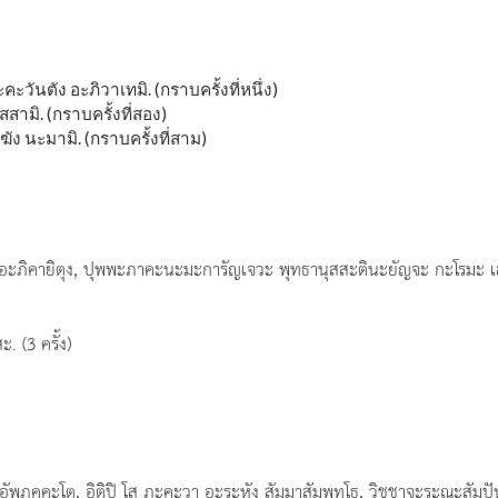
ะวันตัง อะภิวาเทมิ. (กราบครั้งที่หนึ่ง)
ามิ. (กราบครั้งที่สอง)
ัง นะมามิ. (กราบครั้งที่สาม)
 อะภิคายิตุง, ปุพพะภาคะนะมะการัญเจวะ พุทธานุสสะตินะยัญจะ กะโรมะ เ
 (3 ครั้ง)
 อัพภุคคะโต, อิติปิ โส ภะคะวา อะระหัง สัมมาสัมพุทโธ, วิชชาจะระณะสัมป