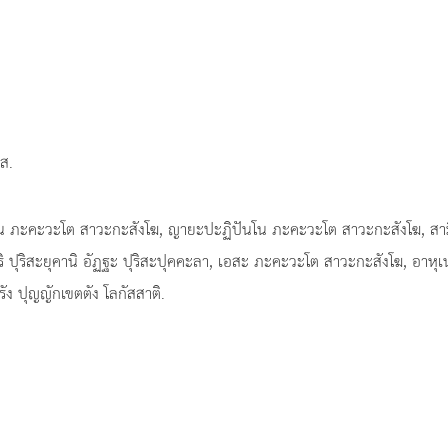
ส.
โน ภะคะวะโต สาวะกะสังโฆ, ญายะปะฏิปันโน ภะคะวะโต สาวะกะสังโฆ, สาม
ิ ปุริสะยุคานิ อัฏฐะ ปุริสะปุคคะลา, เอสะ ภะคะวะโต สาวะกะสังโฆ, อาหุ
ง ปุญญักเขตตัง โลกัสสาติ.