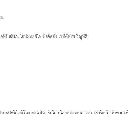
เส.
ิปัสสิโก, โอปะนะยิโก ปัจจัตตัง เวทิตัพโพ วิญูหีติ
กะปะริยัตติวิโมกขะเภโท, ธัมโม กุโลกะปะตะนา ตะทะธาริธารี, วันทามะห