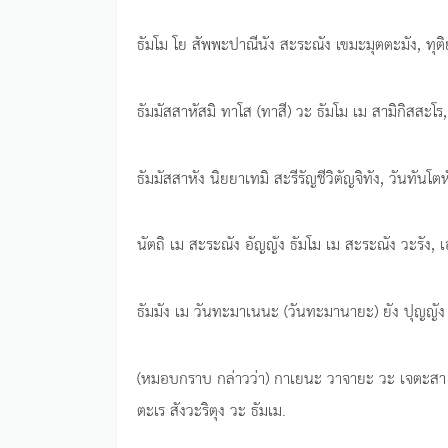
ธัมโม โย สัพพะปาณีนัง สะระณัง เขมะมุตตะมัง, ทุติย
ธัมมัสสาหัสมิ ทาโส (ทาสี) วะ ธัมโม เม สามิกิสสะโร
ธัมมัสสาหัง นิยยาเทมิ สะรีรัญชีวิตัญจิทัง, วันทันโตห
นัตถิ เม สะระณัง อัญญัง ธัมโม เม สะระณัง วะรัง,
ธัมมัง เม วันทะมาเนนะ (วันทะมานายะ) ยัง ปุญญัง 
(หมอบกราบ กล่าวว่า) กาเยนะ วาจายะ วะ เจตะสา วา,
ตะเร สังวะริตุง วะ ธัมเม.