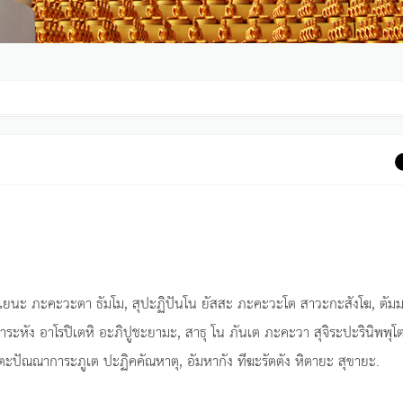
เยนะ ภะคะวะตา ธัมโม, สุปะฏิปันโน ยัสสะ ภะคะวะโต สาวะกะสังโฆ, ตัมม
ถาระหัง อาโรปิเตหิ อะภิปูชะยามะ, สาธุ โน ภันเต ภะคะวา สุจิระปะรินิพพุโต
ะปัณณาการะภูเต ปะฏิคคัณหาตุ, อัมหากัง ทีฆะรัตตัง หิตายะ สุขายะ.