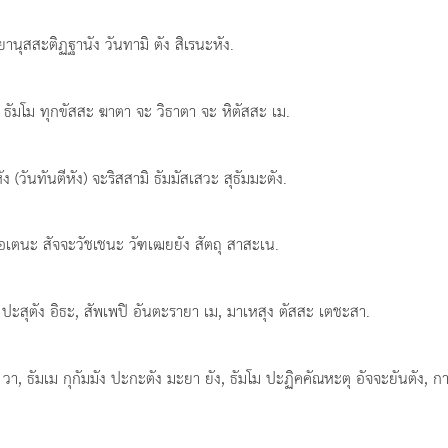
านุสสะติฏฐานัง วันทามิ ตัง สิเรนะหัง.
, ธัมโม ทุกขัสสะ ฆาตา จะ วิธาตา จะ หิตัสสะ เม.
ัง (วันทันตีหัง) จะริสสามิ ธัมมัสเสวะ สุธัมมะตัง.
 เอเตนะ สัจจะวัชเชนะ วัฑเฒยยัง สัตถุ สาสะเน.
ปะสุตัง อิธะ, สัพเพปิ อันตะรายา เม, มาเหสุง ตัสสะ เตชะสา.
 ธัมเม กุกัมมัง ปะกะตัง มะยา ยัง, ธัมโม ปะฏิคคัณหะตุ อัจจะยันตัง, ก