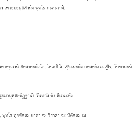
ตถา เทวะมะนุสสานัง พุทโธ ภะคะวาติ.
กะรุณาหิ สะมาคะตัตโต, โพเธสิ โย สุชะนะตัง กะมะลังวะ สูโร, วันทามะห
ะมานุสสะติฏฐานัง วันทามิ ตัง สิเรนะหัง.
ร, พุทโธ ทุกขัสสะ ฆาตา จะ วิธาตา จะ หิตัสสะ เม.