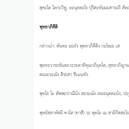
สุคะโต โลกะวิทู, อะนุตตะโร ปุริสะทัมมะสาระถิ สั
พุทธาภิคีติ
กล่าวนำ: หันทะ มะยัง พุทธาภิคีติง กะโรมะ เส.
พุทธะวาระหันตะวะระตาทิคุณาภิยุตโต, สุทธาภิญาณะ
ตะมะระณัง สิระสา ชิเนนทัง.
พุทโธ โย สัพพะปาณีนัง สะระณัง เขมะมุตตะมัง, ปะฐ
พุทธัสสาหัสมิ ทาโส (ทาสี) วะ พุทโธ เม สามิกิสสะโ