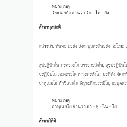
หมายเหตุ
วัฑเฒยยัง อ่านว่า วัด – ไท – ยัง
สังฆานุสสะติ
กล่าวนำ: หันทะ มะยัง สังฆานุสสะตินะยัง กะโรมะ เ
สุปะฏิปันโน ภะคะวะโต สาวะกะสังโฆ, อุชุปะฏิปัน
ปะฏิปันโน ภะคะวะโต สาวะกะสังโฆ, ยะทิทัง จัตตาร
ปาหุเนยโย ทักขิเณยโย อัญชะลีกะระณีโย, อะนุตตะรั
หมายเหตุ
อาหุเนยโย อ่านว่า อา – หุ – ไน – โย
สังฆาภิคีติ