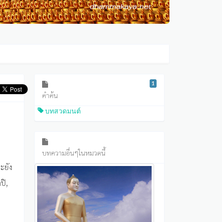
1
คำค้น
บทสวดมนต์
บทความอื่นๆในหมวดนี้
ะยัง
ปิ,