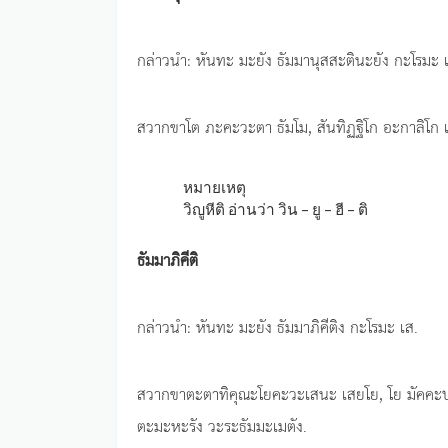
กล่าวนำ: หันทะ มะยัง ธัมมานุสสะตินะยัง กะโรมะ 
สวากขาโต ภะคะวะตา ธัมโม, สันทิฏฐิโก อะกาลิโก เอห
หมายเหตุ
วิญูหีติ อ่านว่า วิน – ยู – ฮี – ติ
ธัมมาภิคีติ
กล่าวนำ: หันทะ มะยัง ธัมมาภิคีติง กะโรมะ เส.
สวากขาตะตาทิคุณะโยคะวะเสนะ เสยโย, โย มัคคะปา
ตะมะหะรัง วะระธัมมะเมตัง.