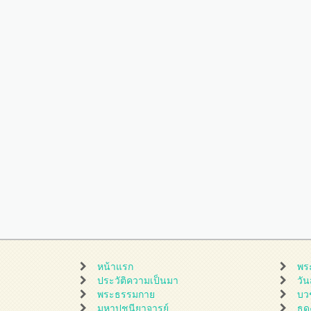
หน้าแรก
พร
ประวัติความเป็นมา
วั
พระธรรมกาย
บว
มหาปูชนียาจารย์
ธุ