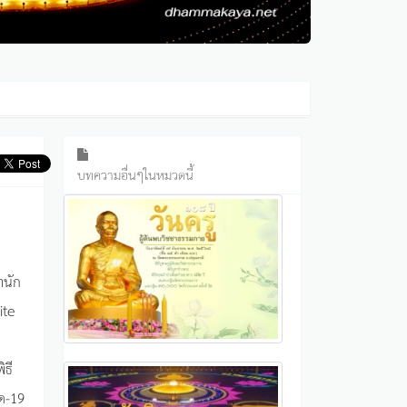
บทความอื่นๆในหมวดนี้
ำนัก
ite
ธี
ิด-19