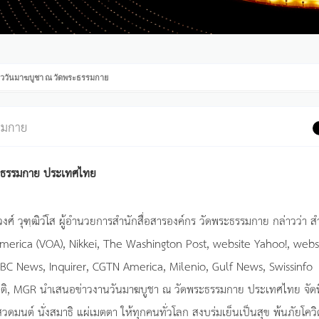
่าววันมาฆบูชา ณ วัดพระธรรมกาย
รรมกาย
ระธรรมกาย ประเทศไทย
ทวงศ์ วุฑฺฒิวํโส ผู้อำนวยการสำนักสื่อสารองค์กร วัดพระธรรมกาย กล่าวว่า ส
 America (VOA), Nikkei, The Washington Post, website Yahoo!, webs
C News, Inquirer, CGTN America, Milenio, Gulf News, Swissinfo
ิติ, MGR นำเสนอข่าวงานวันมาฆบูชา ณ วัดพระธรรมกาย ประเทศไทย จัดพิ
มนต์ นั่งสมาธิ แผ่เมตตา ให้ทุกคนทั่วโลก สงบร่มเย็นเป็นสุข พ้นภัยโคว