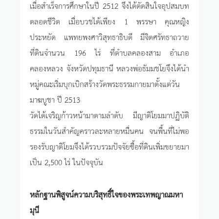
เมื่อสำเร็จการศึกษาในปี 2512 จึงได้ตัดสินใจอุปสมบท
ตลอดชีวิต เมื่อบวชได้เพียง 1 พรรษา คุณหญิง
ประหยัด แพทยพงศาวิสุทธาธิบดี มีจิตศรัทธาถวาย
ที่ดินจำนวน 196 ไร่ ที่ตำบลคลองสาม อำเภอ
คลองหลวง จังหวัดปทุมธานี หลวงพ่อธัมมชโยจึงได้นำ
หมู่คณะเริ่มบุกเบิกสร้างวัดพระธรรมกายมาตั้งแต่วัน
มาฆบูชา ปี 2513
วัดได้เจริญก้าวหน้ามาตามลำดับ มีญาติโยมมาปฏิบัติ
ธรรมในวันสำคัญคราวละหลายหมื่นคน จนพื้นที่ไม่พอ
รองรับญาติโยมจึงได้รวบรวมปัจจัยซื้อที่ดินเพิ่มขยายมา
เป็น 2,500 ไร่ ในปัจจุบัน
หลักฐานพิสูจน์ความบริสุทธิ์ใจของพระเทพญาณมหา
มุนี