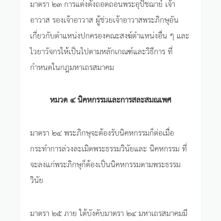
มาตรา ๒๓ การแต่งตั้งถอดถอนพระอุปัชฌาย์ เจ้า
อาวาส รองเจ้าอาวาส ผู้ช่วยเจ้าอาวาสพระภิกษุอัน
เกี่ยวกับตำแหน่งปกครองคณะสงฆ์ตำแหน่งอื่น ๆ และ
ไวยาวัจกรให้เป็นไปตามหลักเกณฑ์และวิธีการ ที่
กำหนดในกฎมหาเถรสมาคม
หมวด ๔ นิคหกรรมและการสละสมณเพศ
มาตรา ๒๔ พระภิกษุจะต้องรับนิคหกรรมก็ต่อเมื่อ
กระทำการล่วงละเมิดพระธรรมวินัยและ นิคหกรรม ที่
จะลงแก่พระภิกษุก็ต้องเป็นนิคหกรรมตามพระธรรม
วินัย
มาตรา ๒๕ ภาย ใต้บังคับมาตรา ๒๔ มหาเถรสมาคมมี