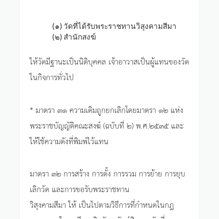
(๑) วัดที่ได้รับพระราชทานวิสุงคามสีมา
(๒) สำนักสงฆ์
ให้วัดมีฐานะเป็นนิติบุคคล เจ้าอาวาสเป็นผู้แทนของวัด
ในกิจการทั่วไป
* มาตรา ๓๑ ความเดิมถูกยกเลิกโดยมาตรา ๑๒ แห่ง
พระราชบัญญัติคณะสงฆ์ (ฉบับที่ ๒) พ.ศ.๒๕๓๕ และ
ให้ใช้ความดังที่พิมพ์ไว้แทน
มาตรา ๓๒ การสร้าง การตั้ง การรวม การย้าย การยุบ
เลิกวัด และการขอรับพระราชทาน
วิสุงคามสีมา ให้ เป็นไปตามวิธีการที่กำหนดในกฎ