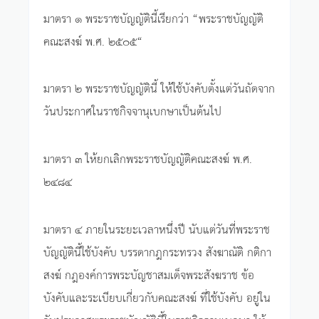
มาตรา ๑ พระราชบัญญัตินี้เรียกว่า “พระราชบัญญัติ
คณะสงฆ์ พ.ศ. ๒๕๐๕“
มาตรา ๒ พระราชบัญญัตินี้ ให้ใช้บังคับตั้งแต่วันถัดจาก
วันประกาศในราชกิจจานุเบกษาเป็นต้นไป
มาตรา ๓ ให้ยกเลิกพระราชบัญญัติคณะสงฆ์ พ.ศ.
๒๔๘๔
มาตรา ๔ ภายในระยะเวลาหนึ่งปี นับแต่วันที่พระราช
บัญญัตินี้ใช้บังคับ บรรดากฎกระทรวง สังฆาณัติ กติกา
สงฆ์ กฎองค์การพระบัญชาสมเด็จพระสังฆราช ข้อ
บังคับและระเบียบเกี่ยวกับคณะสงฆ์ ที่ใช้บังคับ อยู่ใน