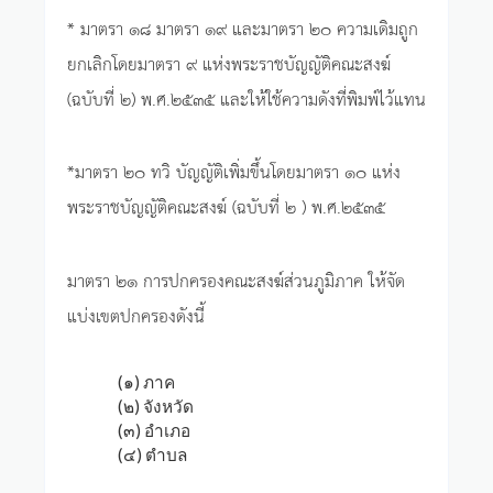
* มาตรา ๑๘ มาตรา ๑๙ และมาตรา ๒๐ ความเดิมถูก
ยกเลิกโดยมาตรา ๙ แห่งพระราชบัญญัติคณะสงฆ์
(ฉบับที่ ๒) พ.ศ.๒๕๓๕ และให้ใช้ความดังที่พิมพ์ไว้แทน
*มาตรา ๒๐ ทวิ บัญญัติเพิ่มขึ้นโดยมาตรา ๑๐ แห่ง
พระราชบัญญัติคณะสงฆ์ (ฉบับที่ ๒ ) พ.ศ.๒๕๓๕
มาตรา ๒๑ การปกครองคณะสงฆ์ส่วนภูมิภาค ให้จัด
แบ่งเขตปกครองดังนี้
(๑) ภาค
(๒) จังหวัด
(๓) อำเภอ
(๔) ตำบล