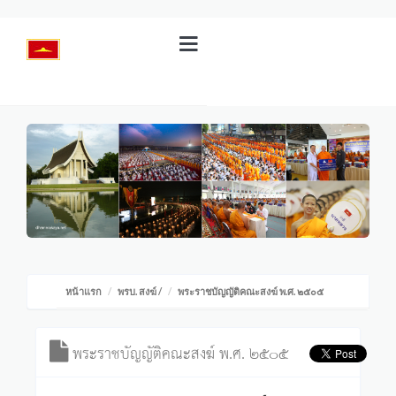
หน้าแรก
พรบ. สงฆ์
/
พระราชบัญญัติคณะสงฆ์ พ.ศ. ๒๕๐๕
พระราชบัญญัติคณะสงฆ์ พ.ศ. ๒๕๐๕