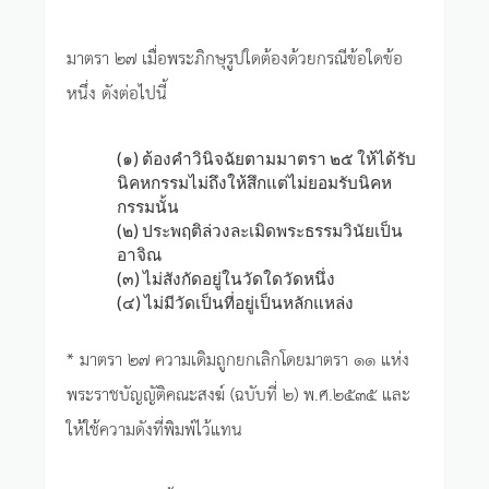
มาตรา ๒๗ เมื่อพระภิกษุรูปใดต้องด้วยกรณีข้อใดข้อ
หนึ่ง ดังต่อไปนี้
(๑) ต้องคำวินิจฉัยตามมาตรา ๒๕ ให้ได้รับ
นิคหกรรมไม่ถึงให้สึกแต่ไม่ยอมรับนิคห
กรรมนั้น
(๒) ประพฤติล่วงละเมิดพระธรรมวินัยเป็น
อาจิณ
(๓) ไม่สังกัดอยู่ในวัดใดวัดหนึ่ง
(๔) ไม่มีวัดเป็นที่อยู่เป็นหลักแหล่ง
* มาตรา ๒๗ ความเดิมถูกยกเลิกโดยมาตรา ๑๑ แห่ง
พระราชบัญญัติคณะสงฆ์ (ฉบับที่ ๒) พ.ศ.๒๕๓๕ และ
ให้ใช้ความดังที่พิมพ์ไว้แทน