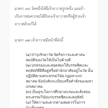
มาตรา ๓๖ วัดหนึ่งให้มีเจ้าอาวาสรูปหนึ่ง และถ้า
เป็นการสมควรจะให้มีรองเจ้าอาวาสหรือผู้ช่วยเจ้า
อาวาสด้วยก็ได้
มาตรา ๓๗ เจ้าอาวาสมีหน้าที่ดังนี้
(๑) บำรุงรักษาวัด จัดกิจการและศาสน
สมบัติของวัดให้เป็นไปด้วยดี
(๒) ปกครองและสอดส่องให้บรรพชิตและ
คฤหัสถ์ที่มีที่อยู่หรือพำนักอาศัยอยู่ในวัด นั้น
ปฏิบัติตามพระธรรมวินัย กฎมหาเถร
สมาคม ข้อบังคับระเบียบหรือคำสั่งของมหา
เถรสมาคม
(๓) เป็นธุระในการศึกษาอบรมและสั่งสอน
พระธรรมวินัยแก่บรรพชิตและคฤหัสถ์
(๔) ให้ความสะดวกตามสมควรในการ
บำเพ็ญกุศล