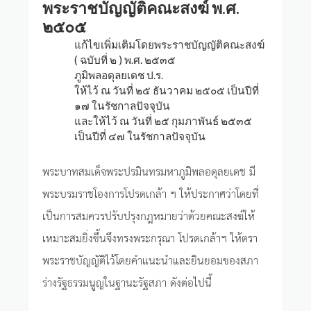
พระราชบัญญัติคณะสงฆ์ พ.ศ.
๒๕๐๕
แก้ไขเพิ่มเติมโดยพระราชบัญญัติคณะสงฆ์
( ฉบับที่ ๒ ) พ.ศ. ๒๕๓๕
ภูมิพลอดุลยเดช ป.ร.
ให้ไว้ ณ วันที่ ๒๕ ธันวาคม ๒๕๐๕ เป็นปีที่
๑๗ ในรัชกาลปัจจุบัน
และให้ไว้ ณ วันที่ ๒๕ กุมภาพันธ์ ๒๕๓๕
เป็นปีที่ ๔๗ ในรัชกาลปัจจุบัน
พระบาทสมเด็จพระปรมินทรมหาภูมิพลอดุลยเดช มี
พระบรมราชโองการโปรดเกล้า ฯ ให้ประกาศว่าโดยที่
เป็นการสมควรปรับปรุงกฎหมายว่าด้วยคณะสงฆ์ให้
เหมาะสมยิ่งขึ้นจึงทรงพระกรุณา โปรดเกล้าฯ ให้ตรา
พระราชบัญญัติไว้โดยคำแนะนำและยินยอมของสภา
ร่างรัฐธรรมนูญในฐานะรัฐสภา ดังต่อไปนี้