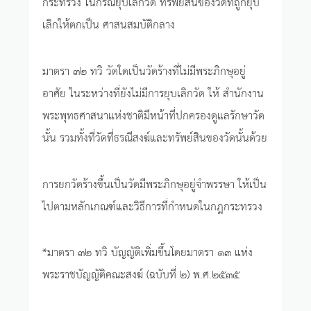
กระทรวง ในกรณียุบเลิกวัด ทรัพย์สินของวัดที่ถูกยุบ
เลิกให้ตกเป็น ศาสนสมบัติกลาง
มาตรา ๓๒ ทวิ วัดใดเป็นวัดร้างที่ไม่มีพระภิกษุอยู่
อาศัย ในระหว่างที่ยังไม่มีการยุบเลิกวัด ให้ สำนักงาน
พระพุทธศาสนาแห่งชาติมีหน้าที่ปกครองดูแลรักษาวัด
นั้น รวมทั้งที่วัดที่ธรณีสงฆ์และทรัพย์สินของวัดนั้นด้วย
การยกวัดร้างขึ้นเป็นวัดมีพระภิกษุอยู่จำพรรษา ให้เป็น
ไปตามหลักเกณฑ์และวิธีการที่กำหนดในกฎกระทรวง
*มาตรา ๓๒ ทวิ บัญญัติเพิ่มขึ้นโดยมาตรา ๑๓ แห่ง
พระราชบัญญัติคณะสงฆ์ (ฉบับที่ ๒) พ.ศ.๒๕๓๕