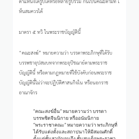
ตำแหน่งใดรูปใดหรือหลายรูปร่วม กันเป็นคณะตามที่ เ
ห็นสมควรได้
มาตรา ๕ ทวิ ในพระราชบัญญัตินี้
“คณะสงฆ์” หมายความว่า บรรดาพระภิกษุที่ได้รับ
บรรพชาอุปสมบทจากพระอุปัชฌาย์ตามพระราช
บัญญัตินี้ หรือตามกฎหมายที่ใช้บังคับก่อนพระราช
บัญญัตินี้ไม่ว่าจะปฏิบัติศาสนกิจใน หรือนอกราช
อาณาจักร
“คณะสงฆ์อื่น” หมายความว่า บรรดา
บรรพชิตจีนนิกาย หรืออนัมนิกาย
“พระราชาคณะ” หมายความว่า พระภิกษุที่
ได้รับแต่งตั้งและสถาปนาให้มีสมณศักดิ์
ตั้งแต่ชั้นสามัญจนถึง ชั้นสมเด็จพระราชา