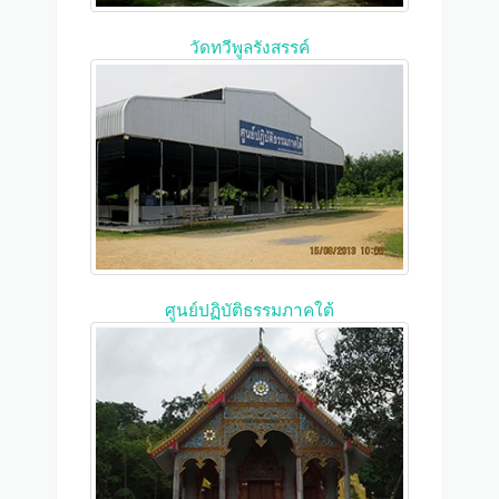
วัดทวีพูลรังสรรค์
ศูนย์ปฏิบัติธรรมภาคใต้