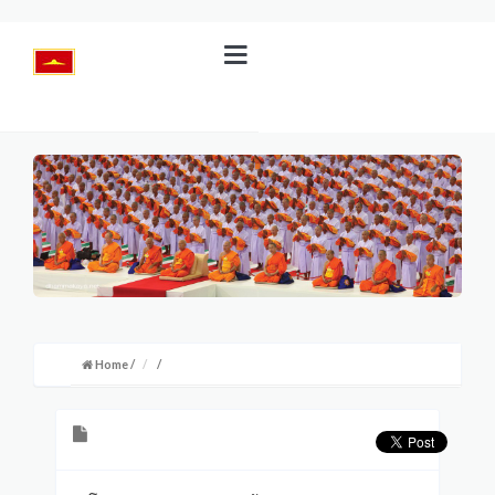
Home
/
/