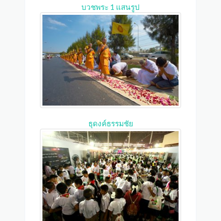
บวชพระ 1 แสนรูป
ธุดงค์ธรรมชัย