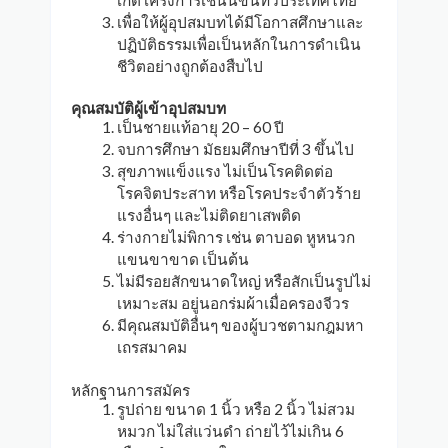
เกิดโครงการเช่นนี้ขึ้นทั่วประเทศไทย
เพื่อให้ผู้อุปสมบทได้มีโอกาสศึกษาและ
ปฏิบัติธรรมเพื่อเป็นหลักในการดำเนิน
ชีวิตอย่างถูกต้องสืบไป
คุณสมบัติผู้เข้าอุปสมบท
เป็นชายแท้อายุ 20 – 60 ปี
จบการศึกษา มัธยมศึกษาปีที่ 3 ขึ้นไป
สุขภาพแข็งแรง ไม่เป็นโรคติดต่อ
โรคจิตประสาท หรือโรคประจำตัวร้าย
แรงอื่นๆ และไม่ติดยาเสพติด
ร่างกายไม่พิการ เช่น ตาบอด หูหนวก
แขนขาขาด เป็นต้น
ไม่มีรอยสักขนาดใหญ่ หรือสักเป็นรูปไม่
เหมาะสม อยู่นอกร่มผ้าเมื่อครองจีวร
มีคุณสมบัติอื่นๆ ของผู้บวชตามกฎมหา
เถรสมาคม
หลักฐานการสมัคร
รูปถ่าย ขนาด 1 นิ้ว หรือ 2 นิ้ว ไม่สวม
หมวก ไม่ใส่แว่นดำ ถ่ายไว้ไม่เกิน 6