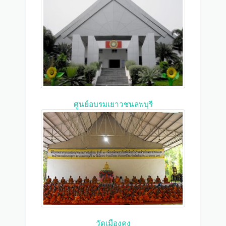
ศูนย์อบรมเยาวชนลพบุรี
วัดเมืองคง