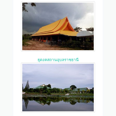
ธุดงคสถานอุบลราชธานี