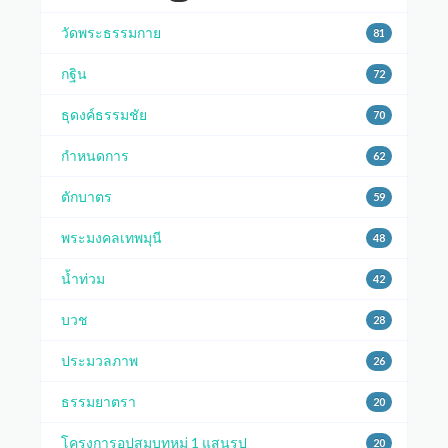
วัดพระธรรมกาย
81
กฐิน
72
ธุดงค์ธรรมชัย
70
กำหนดการ
62
ตักบาตร
59
พระมงคลเทพมุนี
48
น้ำท่วม
42
บวช
28
ประมวลภาพ
26
ธรรมยาตรา
20
โครงการอุปสมบทหมู่ 1 แสนรูป
20