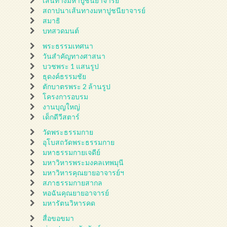
เส้นทางมหาปูชนียาจารย์
สถาปนาเส้นทางมหาปูชนียาจารย์
สมาธิ
บทสวดมนต์
พระธรรมเทศนา
วันสำคัญทางศาสนา
บวชพระ 1 แสนรูป
ธุดงค์ธรรมชัย
ตักบาตรพระ 2 ล้านรูป
โครงการอบรม
งานบุญใหญ่
เด็กดีวีสตาร์
วัดพระธรรมกาย
อุโบสถวัดพระธรรมกาย
มหาธรรมกายเจดีย์
มหาวิหารพระมงคลเทพมุนี
มหาวิหารคุณยายอาจารย์ฯ
สภาธรรมกายสากล
หอฉันคุณยายอาจารย์
มหารัตนวิหารคด
สื่อขอขมา