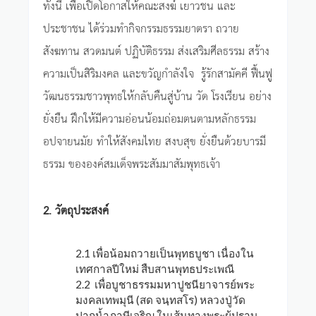
ทั้งนี้ เพื่อเปิดโอกาสให้คณะสงฆ์ เยาวชน และ
ประชาชน ได้ร่วมทำกิจกรรมธรรมยาตรา ถวาย
สังฆทาน สวดมนต์ ปฏิบัติธรรม ส่งเสริมศีลธรรม สร้าง
ความเป็นสิริมงคล และขวัญกำลังใจ รู้รักสามัคคี ฟื้นฟู
วัฒนธรรมชาวพุทธให้กลับคืนสู่บ้าน วัด โรงเรียน อย่าง
ยั่งยืน ฝึกให้มีความอ่อนน้อมถ่อมตนตามหลักธรรม
อปจายนมัย ทำให้สังคมไทย สงบสุข ยั่งยืนด้วยบารมี
ธรรม ขององค์สมเด็จพระสัมมาสัมพุทธเจ้า
2. วัตถุประสงค์
2.1 เพื่อน้อมถวายเป็นพุทธบูชา เนื่องใน
เทศกาลปีใหม่ สืบสานพุทธประเพณี
2.2 เพื่อบูชาธรรมมหาปูชนียาจารย์พระ
มงคลเทพมุนี (สด จนฺทสโร) หลวงปู่วัด
ปากน้ำภาษีเจริญ ในเส้นทางพระผู้ปราบ