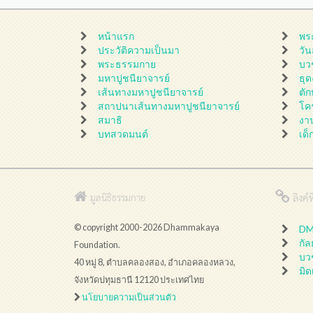
หน้าแรก
พร
ประวัติความเป็นมา
วั
พระธรรมกาย
บว
มหาปูชนียาจารย์
ธุ
เส้นทางมหาปูชนียาจารย์
ตั
สถาปนาเส้นทางมหาปูชนียาจารย์
โค
สมาธิ
งา
บทสวดมนต์
เด็
ลิงค์ที
มูลนิธิธรรมกาย
© copyright 2000-2026 Dhammakaya
DMC
กั
Foundation.
บว
40 หมู่ 8, ตำบลคลองสอง, อำเภอคลองหลวง,
มิด
จังหวัดปทุมธานี 12120 ประเทศไทย
นโยบายความเป็นส่วนตัว