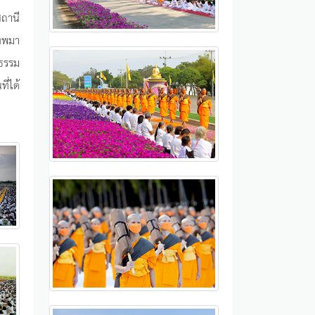
ถานี
เทพมา
ธรรม
ี่ได้