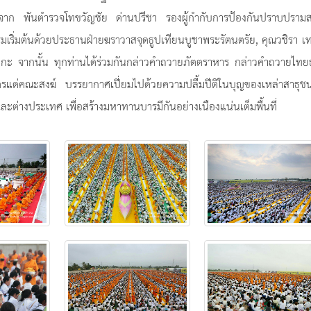
จาก พันตำรวจโทขวัญชัย ด่านปรีชา รองผู้กำกับการป้องกันปราบปรามส
เริ่มต้นด้วยประธานฝ่ายฆราวาสจุดธูปเทียนบูชาพระรัตนตรัย, คุณวชิรา 
กะ จากนั้น ทุกท่านได้ร่วมกันกล่าวคำถวายภัตตราหาร กล่าวคำถวายไทย
ตรแด่คณะสงฆ์ บรรยากาศเปี่ยมไปด้วยความปลื้มปีติในบุญของเหล่าสาธุชนท
ะต่างประเทศ เพื่อสร้างมหาทานบารมีกันอย่างเนืองแน่นเต็มพื้นที่