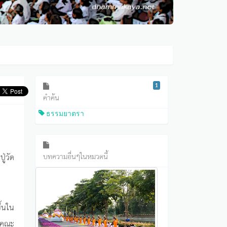
1
คำค้น
ธรรมยาตรา
ู่วัด
บทความอื่นๆในหมวดนี้
ึ้นใน
าคณะ