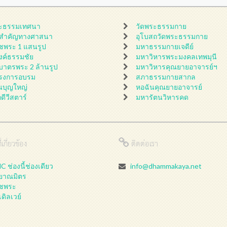
ะธรรมเทศนา
วัดพระธรรมกาย
นสำคัญทางศาสนา
อุโบสถวัดพระธรรมกาย
ชพระ 1 แสนรูป
มหาธรรมกายเจดีย์
ดงค์ธรรมชัย
มหาวิหารพระมงคลเทพมุนี
กบาตรพระ 2 ล้านรูป
มหาวิหารคุณยายอาจารย์ฯ
รงการอบรม
สภาธรรมกายสากล
นบุญใหญ่
หอฉันคุณยายอาจารย์
กดีวีสตาร์
มหารัตนวิหารคด
่เกี่ยวข้อง
ติดต่อเรา
 ช่องนี้ช่องเดียว
info@dhammakaya.net
ลยาณมิตร
ชพระ
เดิลเวย์