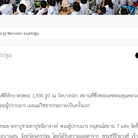
00 รูป วัดบางปลา จ.นครปฐม
ครปฐม
ิธีตักบาตรพระ 1,500 รูป ณ วัดบางปลา สถานที่ซึ่งพระเดชพระคุณหลวงป
พระผู้ปราบมาร เผยแผ่วิชชาธรรมกายเป็นครั้งแรก
รรมยาตราบูชามหาปูชนียาจารย์ พระผู้ปราบมาร อนุสรณ์สถาน 7 แห่ง จัดข
อบางเลน จังหวัดนครปฐม โดยได้รับความเมตตาจาก พระศรีธีระวงศ์ เจ้