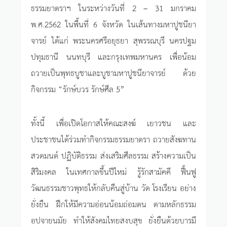
ธรรมยาตราฯ ในระหว่างวันที่ 2 – 31 มกราคม
พ.ศ.2562 ในพื้นที่ 6 จังหวัด ในเส้นทางมหาปูชนียา
จารย์ ได้แก่ พระนครศรีอยุธยา สุพรรณบุรี นครปฐม
ปทุมธานี นนทบุรี และกรุงเทพมหานคร เพื่อน้อม
ถวายเป็นพุทธบูชาและบูชามหาปูชนียาจารย์ ด้วย
กิจกรรม “รักษ์บวร รักษ์ศีล 5”
ทั้งนี้ เพื่อเปิดโอกาสให้คณะสงฆ์ เยาวชน และ
ประชาชนได้ร่วมทำกิจกรรมธรรมยาตรา ถวายสังฆทาน
สวดมนต์ ปฏิบัติธรรม ส่งเสริมศีลธรรม สร้างความเป็น
สิริมงคล ในเทศกาลขึ้นปีใหม่ รู้รักสามัคคี ฟื้นฟู
วัฒนธรรมชาวพุทธให้กลับคืนสู่บ้าน วัด โรงเรียน อย่าง
ยั่งยืน ฝึกให้มีความอ่อนน้อมถ่อมตน ตามหลักธรรม
อปจายนมัย ทำให้สังคมไทยสงบสุข ยั่งยืนด้วยบารมี