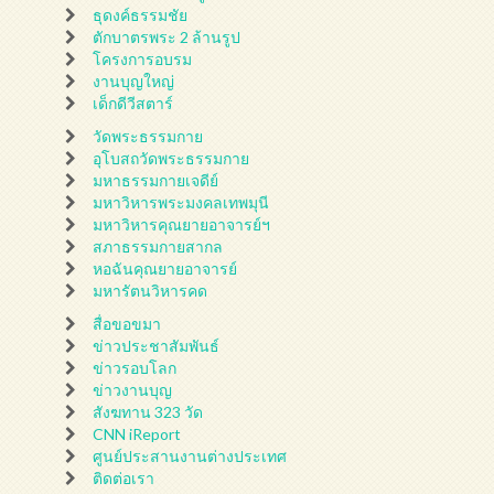
ธุดงค์ธรรมชัย
ตักบาตรพระ 2 ล้านรูป
โครงการอบรม
งานบุญใหญ่
เด็กดีวีสตาร์
วัดพระธรรมกาย
อุโบสถวัดพระธรรมกาย
มหาธรรมกายเจดีย์
มหาวิหารพระมงคลเทพมุนี
มหาวิหารคุณยายอาจารย์ฯ
สภาธรรมกายสากล
หอฉันคุณยายอาจารย์
มหารัตนวิหารคด
สื่อขอขมา
ข่าวประชาสัมพันธ์
ข่าวรอบโลก
ข่าวงานบุญ
สังฆทาน 323 วัด
CNN iReport
ศูนย์ประสานงานต่างประเทศ
ติดต่อเรา