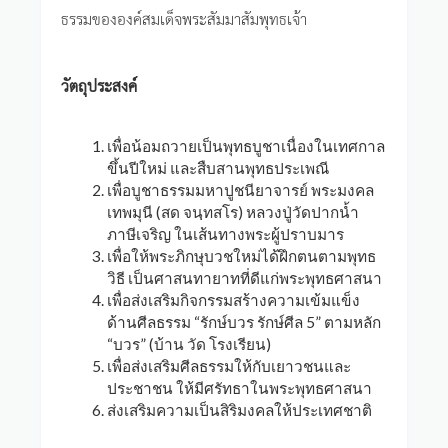
ธรรมขององค์สมเด็จพระสัมมาสัมพุทธเจ้า
วัตถุประสงค์
เพื่อน้อมถวายเป็นพุทธบูชาเนื่องในเทศกาล
ขึ้นปีใหม่ และสืบสานพุทธประเพณี
เพื่อบูชาธรรมมหาปูชนียาจารย์ พระมงคล
เทพมุนี (สด จนฺทสโร) หลวงปู่วัดปากน้ำ
ภาษีเจริญ ในเส้นทางพระผู้ปราบมาร
เพื่อให้พระภิกษุบวชใหม่ได้ฝึกตนตามพุทธ
วิธี เป็นศาสนทายาทที่ดีแก่พระพุทธศาสนา
เพื่อส่งเสริมกิจกรรมสร้างความเข้มแข็ง
ด้านศีลธรรม “รักษ์บวร รักษ์ศีล 5” ตามหลัก
“บวร” (บ้าน วัด โรงเรียน)
เพื่อส่งเสริมศีลธรรมให้กับเยาวชนและ
ประชาชน ให้มีศรัทธาในพระพุทธศาสนา
ส่งเสริมความเป็นสิริมงคลให้ประเทศชาติ