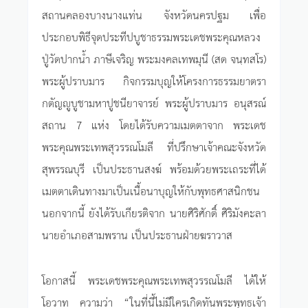
สถานคลองบางนางแท่น จังหวัดนครปฐม เพื่อ
ประกอบพิธีจุดประทีปบูชาธรรมพระเดชพระคุณหลวง
ปู่วัดปากน้ำ ภาษีเจริญ พระมงคลเทพมุนี (สด จนฺทสโร)
พระผู้ปราบมาร กิจกรรมบุญให้โครงการธรรมยาตรา
กตัญญูบูชามหาปูชนียาจารย์ พระผู้ปราบมาร อนุสรณ์
สถาน 7 แห่ง โดยได้รับความเมตตาจาก พระเดช
พระคุณพระเทพสุวรรณโมลี ที่ปรึกษาเจ้าคณะจังหวัด
สุพรรณบุรี เป็นประธานสงฆ์ พร้อมด้วยพระเถระที่ได้
เมตตาเดินทางมาเป็นเนื้อนาบุญให้กับพุทธศาสนิกชน
นอกจากนี้ ยังได้รับเกียรติจาก นายศิริศักดิ์ ศิริมังคะลา
นายอำเภอสามพราน เป็นประธานฝ่ายฆราวาส
โอกาสนี้ พระเดชพระคุณพระเทพสุวรรณโมลี ได้ให้
โอวาท ความว่า “ในที่นี้ไม่มีใครเกิดทันพระพุทธเจ้า