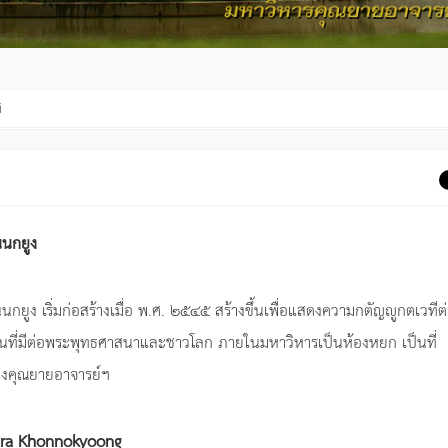
์
นนกยูง
ยูง เริ่มก่อสร้างเมื่อ พ.ศ. ๒๕๔๕ สร้างขึ้นเพื่อแสดงความกตัญญูกตเวทีต
านที่มีต่อพระพุทธศาสนาและชาวโลก ภายในมหาวิหารเป็นห้องหยก เป็นที่
องคุณยายอาจารย์ฯ
dra Khonnokyoong