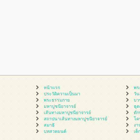
หน้าแรก
พร
ประวัติความเป็นมา
วั
พระธรรมกาย
บว
มหาปูชนียาจารย์
ธุ
เส้นทางมหาปูชนียาจารย์
ตั
สถาปนาเส้นทางมหาปูชนียาจารย์
โค
สมาธิ
งา
บทสวดมนต์
เด็