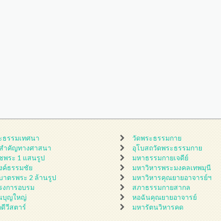
ะธรรมเทศนา
วัดพระธรรมกาย
นสำคัญทางศาสนา
อุโบสถวัดพระธรรมกาย
ชพระ 1 แสนรูป
มหาธรรมกายเจดีย์
ดงค์ธรรมชัย
มหาวิหารพระมงคลเทพมุนี
กบาตรพระ 2 ล้านรูป
มหาวิหารคุณยายอาจารย์ฯ
รงการอบรม
สภาธรรมกายสากล
นบุญใหญ่
หอฉันคุณยายอาจารย์
กดีวีสตาร์
มหารัตนวิหารคด