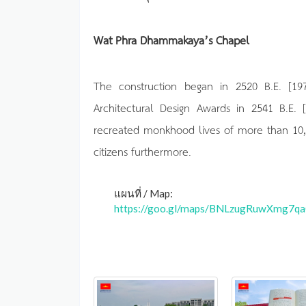
Wat Phra Dhammakaya’s Chapel
The construction began in 2520 B.E. [19
Architectural Design Awards in 2541 B.E.
recreated monkhood lives of more than 10,
citizens furthermore.
แผนที่ / Map:
https://goo.gl/maps/BNLzugRuwXmg7q