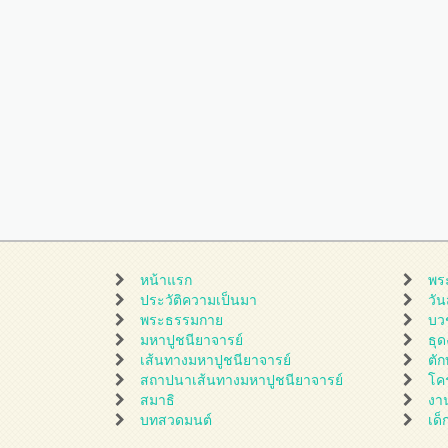
หน้าแรก
พร
ประวัติความเป็นมา
วั
พระธรรมกาย
บว
มหาปูชนียาจารย์
ธุ
เส้นทางมหาปูชนียาจารย์
ตั
สถาปนาเส้นทางมหาปูชนียาจารย์
โค
สมาธิ
งา
บทสวดมนต์
เด็