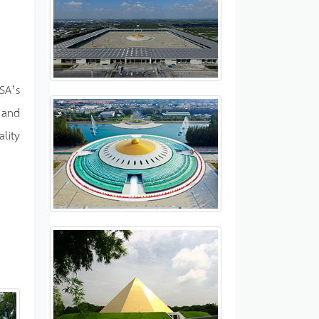
SA’s
 and
lity