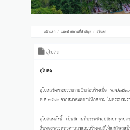
หน้าแรก
แนะนำสถานที่สำคัญ
/
อุโบสถ
อุโบสถ
อุโบสถ
อุโบสถวัดพระธรรมกายเริ่มก่อสร้างเมื่อ พ.ศ.๒๕
พ.ศ.๒๕๔๑ จากสมาคมสถาปนิกสยาม ในพระบรมราช
อุโบสถหลังนี้ เป็นสถานที่บรรพชาอุปสมบทกุลบุต
สืบทอดพระพุทธศาสนาและสร้างคนดีให้แก่สังคมเ