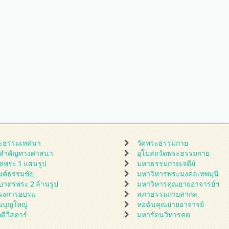
ะธรรมเทศนา
วัดพระธรรมกาย
นสำคัญทางศาสนา
อุโบสถวัดพระธรรมกาย
ชพระ 1 แสนรูป
มหาธรรมกายเจดีย์
ดงค์ธรรมชัย
มหาวิหารพระมงคลเทพมุนี
กบาตรพระ 2 ล้านรูป
มหาวิหารคุณยายอาจารย์ฯ
รงการอบรม
สภาธรรมกายสากล
นบุญใหญ่
หอฉันคุณยายอาจารย์
กดีวีสตาร์
มหารัตนวิหารคด