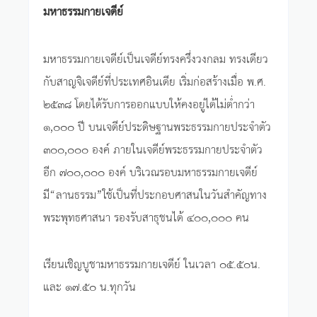
มหาธรรมกายเจดีย์
มหาธรรมกายเจดีย์เป็นเจดีย์ทรงครึ่งวงกลม ทรงเดียว
กับสาญจิเจดีย์ที่ประเทศอินเดีย เริ่มก่อสร้างเมื่อ พ.ศ.
๒๕๓๘ โดยได้รับการออกแบบให้คงอยู่ได้ไม่ต่ำกว่า
๑,๐๐๐ ปี บนเจดีย์ประดิษฐานพระธรรมกายประจำตัว
๓๐๐,๐๐๐ องค์ ภายในเจดีย์พระธรรมกายประจำตัว
อีก ๗๐๐,๐๐๐ องค์ บริเวณรอบมหาธรรมกายเจดีย์
มี“ลานธรรม”ใช้เป็นที่ประกอบศาสนในวันสำคัญทาง
พระพุทธศาสนา รองรับสาธุชนได้ ๔๐๐,๐๐๐ คน
เรียนเชิญบูชามหาธรรมกายเจดีย์ ในเวลา ๐๕.๕๐น.
และ ๑๗.๕๐ น.ทุกวัน