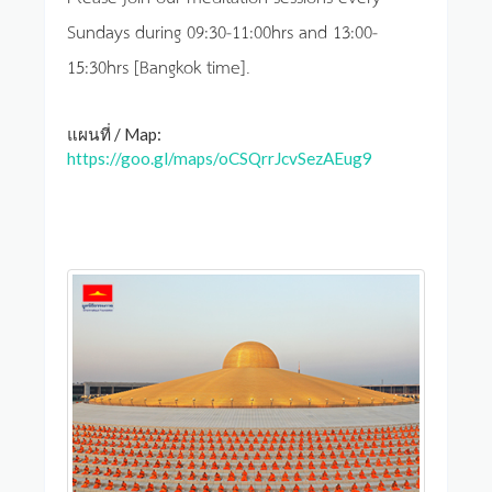
Sundays during 09:30-11:00hrs and 13:00-
15:30hrs [Bangkok time].
แผนที่ / Map:
https://goo.gl/maps/oCSQrrJcvSezAEug9