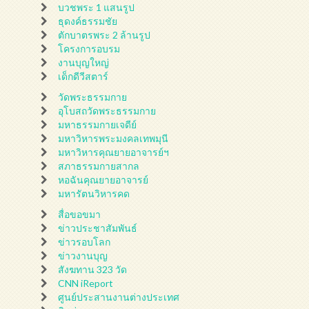
บวชพระ 1 แสนรูป
ธุดงค์ธรรมชัย
ตักบาตรพระ 2 ล้านรูป
โครงการอบรม
งานบุญใหญ่
เด็กดีวีสตาร์
วัดพระธรรมกาย
อุโบสถวัดพระธรรมกาย
มหาธรรมกายเจดีย์
มหาวิหารพระมงคลเทพมุนี
มหาวิหารคุณยายอาจารย์ฯ
สภาธรรมกายสากล
หอฉันคุณยายอาจารย์
มหารัตนวิหารคด
สื่อขอขมา
ข่าวประชาสัมพันธ์
ข่าวรอบโลก
ข่าวงานบุญ
สังฆทาน 323 วัด
CNN iReport
ศูนย์ประสานงานต่างประเทศ