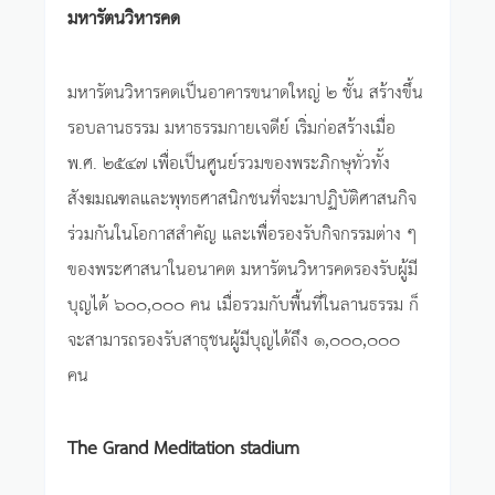
มหารัตนวิหารคด
มหารัตนวิหารคดเป็นอาคารขนาดใหญ่ ๒ ชั้น สร้างขึ้น
รอบลานธรรม มหาธรรมกายเจดีย์ เริ่มก่อสร้างเมื่อ
พ.ศ. ๒๕๔๗ เพื่อเป็นศูนย์รวมของพระภิกษุทั่วทั้ง
สังฆมณฑลและพุทธศาสนิกชนที่จะมาปฏิบัติศาสนกิจ
ร่วมกันในโอกาสสำคัญ และเพื่อรองรับกิจกรรมต่าง ๆ
ของพระศาสนาในอนาคต มหารัตนวิหารคดรองรับผู้มี
บุญได้ ๖๐๐,๐๐๐ คน เมื่อรวมกับพื้นที่ในลานธรรม ก็
จะสามารถรองรับสาธุชนผู้มีบุญได้ถึง ๑,๐๐๐,๐๐๐
คน
The Grand Meditation stadium