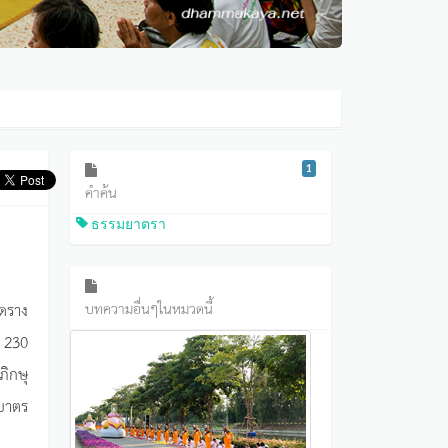
1
คำค้น
ธรรมยาตรา
ดราง
บทความอื่นๆในหมวดนี้
น 230
ภิกษุ
กบาตร