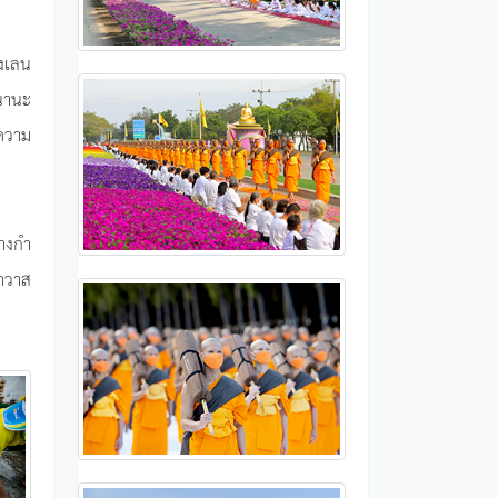
างเลน
นานะ
ความ
รางกำ
าวาส