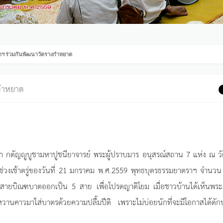
ฯ ร่วมกันพัฒนาวัดรางกำหยาด
งกำหยาด
 กตัญญูบูชามหาปูชนียาจารย์ พระผู้ปราบมาร อนุสรณ์สถาน 7 แห่ง ณ วั
ช่วงเช้าตรู่ของวันที่ 21 มกราคม พ.ศ.2559 พุทธบุตรธรรมยาตราฯ จำนว
งสายบิณฑบาตออกเป็น 5 สาย เพื่อโปรดญาติโยม เมื่อชาวบ้านได้เห็นพระ
านคาวมาใส่บาตรด้วยความปลื้มปีติ เพราะไม่บ่อยนักที่จะมีโอกาสได้ตั