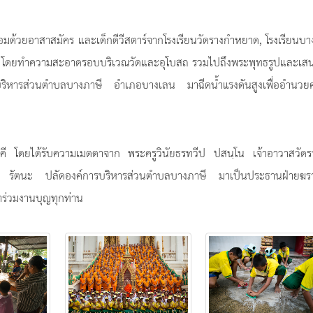
อมด้วยอาสาสมัคร และเด็กดีวีสตาร์จากโรงเรียนวัดรางกำหยาด, โรงเรียนบ
าด โดยทำความสะอาดรอบบริเวณวัดและอุโบสถ รวมไปถึงพระพุทธรูปและเส
การบริหารส่วนตำบลบางภาษี อำเภอบางเลน มาฉีดน้ำแรงดันสูงเพื่ออำนวย
ัคคี โดยได้รับความเมตตาจาก พระครูวินัยธรทวีป ปสนฺโน เจ้าอาวาสวัด
์ รัตนะ ปลัดองค์การบริหารส่วนตำบลบางภาษี มาเป็นประธานฝ่ายฆร
าร่วมงานบุญทุกท่าน