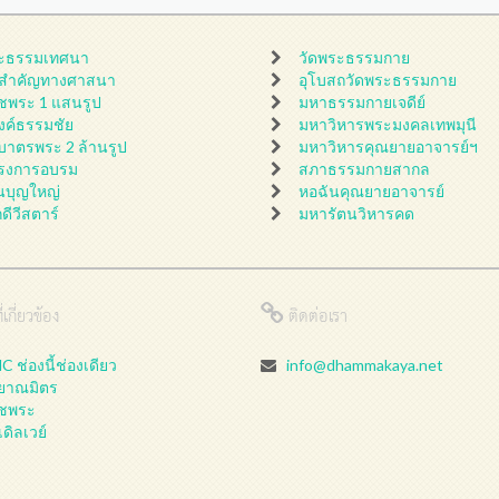
ะธรรมเทศนา
วัดพระธรรมกาย
นสำคัญทางศาสนา
อุโบสถวัดพระธรรมกาย
ชพระ 1 แสนรูป
มหาธรรมกายเจดีย์
ดงค์ธรรมชัย
มหาวิหารพระมงคลเทพมุนี
กบาตรพระ 2 ล้านรูป
มหาวิหารคุณยายอาจารย์ฯ
รงการอบรม
สภาธรรมกายสากล
นบุญใหญ่
หอฉันคุณยายอาจารย์
กดีวีสตาร์
มหารัตนวิหารคด
่เกี่ยวข้อง
ติดต่อเรา
 ช่องนี้ช่องเดียว
info@dhammakaya.net
ลยาณมิตร
ชพระ
เดิลเวย์