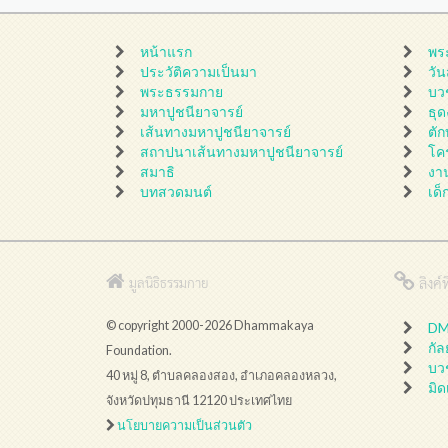
หน้าแรก
พร
ประวัติความเป็นมา
วั
พระธรรมกาย
บว
มหาปูชนียาจารย์
ธุ
เส้นทางมหาปูชนียาจารย์
ตั
สถาปนาเส้นทางมหาปูชนียาจารย์
โค
สมาธิ
งา
บทสวดมนต์
เด็
ลิงค์ที
มูลนิธิธรรมกาย
© copyright 2000-2026 Dhammakaya
DMC
กั
Foundation.
บว
40 หมู่ 8, ตำบลคลองสอง, อำเภอคลองหลวง,
มิด
จังหวัดปทุมธานี 12120 ประเทศไทย
นโยบายความเป็นส่วนตัว