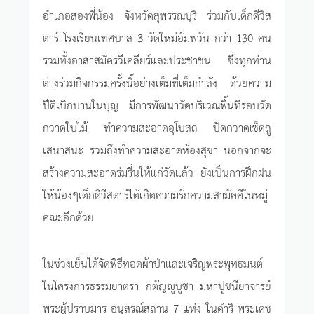
อำเภอสองพี่น้อง จังหวัดสุพรรณบุรี ร่วมกับเด็กดีวีส
ตาร์ โรงเรียนเทศบาล 3 วัดใหม่อัมพวัน กว่า 130 คน
รวมทั้งอาสาสมัครวีเคลียร์และประชาชน ซึ่งทุกท่าน
ต่างร่วมกิจกรรมครั้งนี้อย่างเต็มที่เต็มกำลัง ด้วยความ
ปีติเบิกบานในบุญ มีการพัฒนาวัดบริเวณพื้นที่รอบวัด
กวาดใบไม้ ทำความสะอาดอุโบสถ ปัดกวาดเช็ดถู
เสนาสนะ รวมถึงทำความสะอาดห้องสุขา นอกจากจะ
สร้างความสะอาดร่มรื่นให้แก่วัดแล้ว ยังเป็นการฝึกฝน
ให้น้องๆเด็กดีวีสตาร์ได้เกิดความรักความสามัคคีในหมู่
คณะอีกด้วย
ในช่วงเย็นได้จัดพิธีทอดผ้าป่าและเจริญพระพุทธมนต์
ในโครงการธรรมยาตรา กตัญญูบูชา มหาปูชนียาจารย์
พระผู้ปราบมาร อนุสรณ์สถาน 7 แห่ง ในดำริ พระเดช