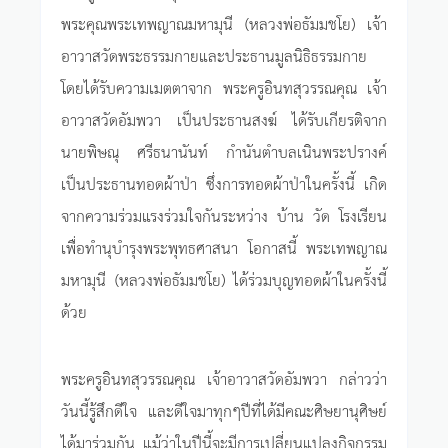
พระคุณพระเทพญาณมหามุนี (หลวงพ่อธัมมชโย) เจ้า
อาวาสวัดพระธรรมกายและประธานมูลนิธิธรรมกาย
โดยได้รับความเมตตาจาก พระครูอินทสุวรรณคุณ เจ้า
อาวาสวัดอัมพวา เป็นประธานสงฆ์ ได้รับเกียรติจาก
นายพิษณุ ศรีธนานันท์ กำนันตำบลเนินพระปรางค์
เป็นประธานทอดผ้าป่า ซึ่งการทอดผ้าป่าในครั้งนี้ เกิด
จากความร่วมแรงร่วมใจกันระหว่าง บ้าน วัด โรงเรียน
เพื่อทำนุบำรุงพระพุทธศาสนา โอกาสนี้ พระเทพญาณ
มหามุนี (หลวงพ่อธัมมชโย) ได้ร่วมบุญทอดผ้าในครั้งนี้
ด้วย
พระครูอินทสุวรรณคุณ เจ้าอาวาสวัดอัมพวา กล่าวว่า
วันนี้รู้สึกดีใจ และดีใจมาทุกๆปีที่ได้มีคณะศิษยานุศิษย์
ได้มาร่วมกัน แม้ว่าในปีนี้จะมีการเปลี่ยนแปลงกิจกรรม