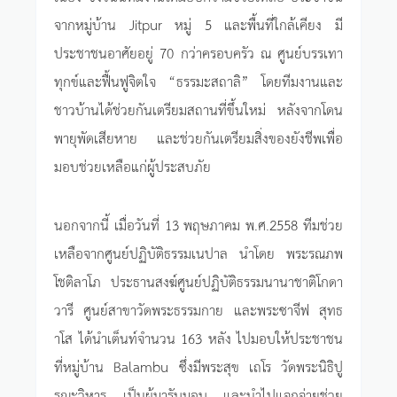
จากหมู่บ้าน Jitpur หมู่ 5 และพื้นที่ใกล้เคียง มี
ประชาชนอาศัยอยู่ 70 กว่าครอบครัว ณ ศูนย์บรรเทา
ทุกข์และฟื้นฟูจิตใจ “ธรรมะสถาลิ” โดยทีมงานและ
ชาวบ้านได้ช่วยกันเตรียมสถานที่ขึ้นใหม่ หลังจากโดน
พายุพัดเสียหาย และช่วยกันเตรียมสิ่งของยังชีพเพื่อ
มอบช่วยเหลือแก่ผู้ประสบภัย
นอกจากนี้ เมื่อวันที่ 13 พฤษภาคม พ.ศ.2558 ทีมช่วย
เหลือจากศูนย์ปฏิบัติธรรมเนปาล นำโดย พระรณภพ
โชติลาโภ ประธานสงฆ์ศูนย์ปฏิบัติธรรมนานาชาติโกดา
วารี ศูนย์สาขาวัดพระธรรมกาย และพระซาจีฟ สุทธ
าโส ได้นำเต็นท์จำนวน 163 หลัง ไปมอบให้ประชาชน
ที่หมู่บ้าน Balambu ซึ่งมีพระสุข เถโร วัดพระนิธิปู
รณะวิหาร เป็นผู้มารับมอบ และนำไปแจกจ่ายช่วย