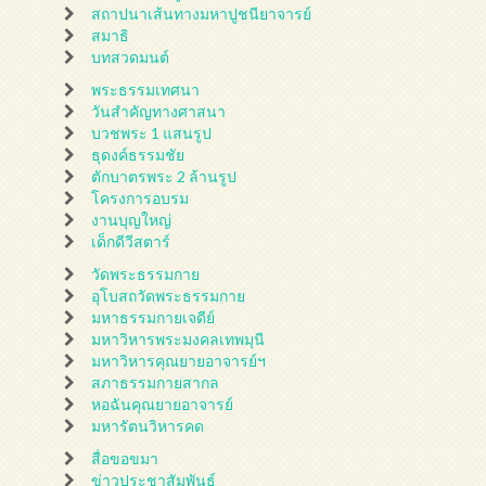
สถาปนาเส้นทางมหาปูชนียาจารย์
สมาธิ
บทสวดมนต์
พระธรรมเทศนา
วันสำคัญทางศาสนา
บวชพระ 1 แสนรูป
ธุดงค์ธรรมชัย
ตักบาตรพระ 2 ล้านรูป
โครงการอบรม
งานบุญใหญ่
เด็กดีวีสตาร์
วัดพระธรรมกาย
อุโบสถวัดพระธรรมกาย
มหาธรรมกายเจดีย์
มหาวิหารพระมงคลเทพมุนี
มหาวิหารคุณยายอาจารย์ฯ
สภาธรรมกายสากล
หอฉันคุณยายอาจารย์
มหารัตนวิหารคด
สื่อขอขมา
ข่าวประชาสัมพันธ์