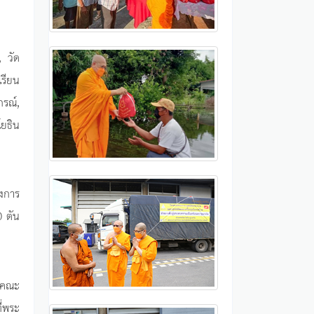
, วัด
เรียน
กรณ์,
ยธิน
รงการ
0 ตัน
ะคณะ
ี่พระ