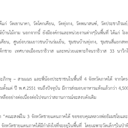
ได้แก่ วัดเขานาคา, วัดโคกเคียน, วัดทุ่งกง, วัดพนาสนฑ์, วัดประชาภิรมย์
้านไม้งาม นอกจากนี้ ยังมีองค์กรและหน่วยงานต่างๆในพื้นที่ ได้แก่ โรง
คียน, ศูนย์อบรมเยาวชนบ้านร่มเย็น, ชุมชนบ้านทุ่งกง, ชุมชนสี่แยกสห
เด็กชาย เทศบาลเมืองนราธิวาส และหน่วยเฉพาะกิจนราธิวาส 33 นาวิกโ
ะภิกษุ – สามเณร และพี่น้องประชาชนในพื้นที่ 4 จังหวัดภาคใต้ จากโค
ิ่มตั้งแต่ ปี พ.ศ.2551 จนถึงปัจจุบัน มีการส่งมอบอาหารแห้งแล้วกว่า 4,50
หลืออย่างต่อเนื่องต่อไปจนกว่าสถานการณ์จะสงบดังเดิม
วว่า “คณะสงฆ์ใน 3 จังหวัดชายแดนภาคใต้ ขอขอบคุณหลวงพ่อธัมมชโยแล
หวัดชายแดนภาคใต้มีกำลังใจที่จะอยู่ในพื้นที่ โดยเฉพาะวัดเล็กๆในป่าท