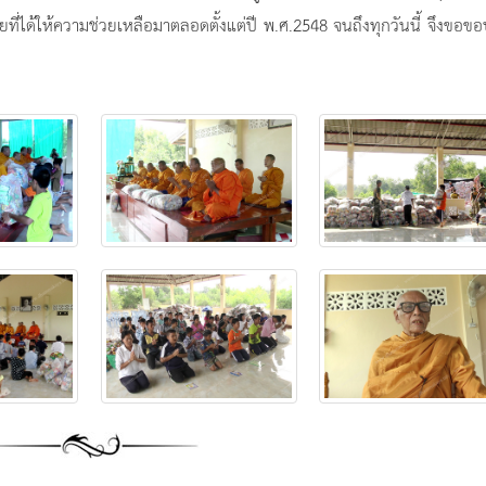
ที่ได้ให้ความช่วยเหลือมาตลอดตั้งแต่ปี พ.ศ.2548 จนถึงทุกวันนี้ จึงขอข