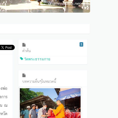
1
คำค้น
วัดพระธรรมกาย
บทความอื่นๆในหมวดนี้
งพ่อ
งการ
าชน ณ
หวัด