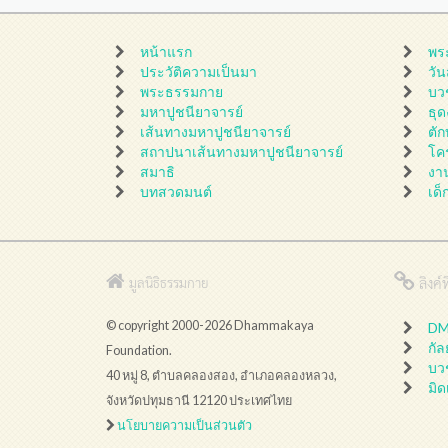
หน้าแรก
พร
ประวัติความเป็นมา
วั
พระธรรมกาย
บว
มหาปูชนียาจารย์
ธุ
เส้นทางมหาปูชนียาจารย์
ตั
สถาปนาเส้นทางมหาปูชนียาจารย์
โค
สมาธิ
งา
บทสวดมนต์
เด็
ลิงค์ที
มูลนิธิธรรมกาย
© copyright 2000-2026 Dhammakaya
DMC
กั
Foundation.
บว
40 หมู่ 8, ตำบลคลองสอง, อำเภอคลองหลวง,
มิด
จังหวัดปทุมธานี 12120 ประเทศไทย
นโยบายความเป็นส่วนตัว