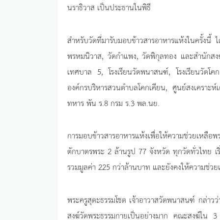
นราธิวาส เป็นประธานในพิธี
สำหรับวัดที่มารับมอบข้าวสารอาหารแห้งในครั้งนี้ 
พรหมนิวาส, วัดกำแพง, วัดพิกุลทอง และสำนักสงฆ์บ
เทศบาล 5, โรงเรียนวัดพนาสนฑ์, โรงเรียนวัดโคกเ
องค์กรบริหารสวนตำบลโคกเคียน, ศูนย์สงเคราะห์
ทหาร พัน ร.8 กรม ร.3 พล.นย.
การมอบข้าวสารอาหารแห้งเพื่อให้ความช่วยเหลือพร
ตักบาตรพระ 2 ล้านรูป 77 จังหวัด ทุกวัดทั่วไทย เร
รวมมูลค่า 225 กว่าล้านบาท และยังคงให้ความช่วยเ
พระครูสุตะธรรมโชต เจ้าอาวาสวัดพนาสนฑ์ กล่า
สงฆ์วัดพระธรรมกายเป็นอย่างมาก คณะสงฆ์ใน 3 จัง