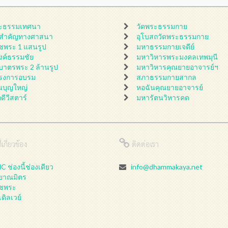
ะธรรมเทศนา
วัดพระธรรมกาย
นสำคัญทางศาสนา
อุโบสถวัดพระธรรมกาย
ชพระ 1 แสนรูป
มหาธรรมกายเจดีย์
ดงค์ธรรมชัย
มหาวิหารพระมงคลเทพมุนี
กบาตรพระ 2 ล้านรูป
มหาวิหารคุณยายอาจารย์ฯ
รงการอบรม
สภาธรรมกายสากล
นบุญใหญ่
หอฉันคุณยายอาจารย์
กดีวีสตาร์
มหารัตนวิหารคด
่เกี่ยวข้อง
ติดต่อเรา
 ช่องนี้ช่องเดียว
info@dhammakaya.net
ลยาณมิตร
ชพระ
เดิลเวย์