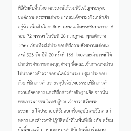
พิธีเริ่มต้นขึ้นโดย คณะสงฆ์ได้ร่วมพิธีเจริญพระพุทธ
มนต์ถวายพระพรแด่พระบาทสมเด็จพระวชิรเกล้าเจ้า
อยู่หัว เนื่องในโอกาสมหามงคลเฉลิมพระชนมพรรษา 6
รอบ 72 พรรษา ในวันที่ 28 กรกฎาคม พุทธศักราช
2567 ก่อนที่จะได้ประกอบพิธีถวายสังฆทานแด่คณะ
สงฆ์ 323 วัด ปีที่ 20 ครั้งที่ 166 โดยคณะเจ้าภาพก็ได้
นำกล่าวคำถวายกองบุญต่างๆ ซึ่งคณะเจ้าภาพบางส่วน
ได้นำกล่าวคำถวายออนไลน์ผ่านระบบซูม ประกอบ
ด้วย พิธีกล่าวคำถวายจตุปัจจัยไทยธรรม,พิธีกล่าวคำ
ถวายภัตตาหาร และพิธีกล่าวคำอธิษฐานจิต จากนั้น
พระภาวนาธรรมวิเทศ ผู้ช่วยเจ้าอาวาสวัดพระ
ธรรมกาย ได้ประกอบพิธีมอบเครื่องอุปโภคบริโภค แก่
ทหาร และตำรวจที่ปฏิบัติหน้าที่ในพื้นที่เสี่ยงภัย พร้อม
กันนี้คณะเจ้าภาพ และพุทธศาสนิกชนที่มาร่วมงาน