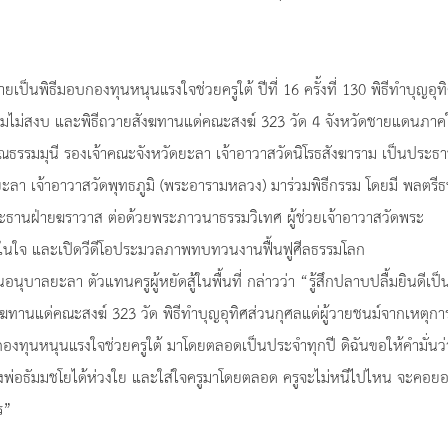
ป็นพิธีมอบกองทุนหนุนแรงใจช่วยครูใต้ ปีที่ 16 ครั้งที่ 130 พิธีทำบุญอุท
วามไม่สงบ และพิธีถวายสังฆทานแด่คณะสงฆ์ 323 วัด 4 จังหวัดชายแดนภาคใ
สภณธรรมมุนี รองเจ้าคณะจังหวัดยะลา เจ้าอาวาสวัดนิโรธสังฆาราม เป็นประธ
ยะลา เจ้าอาวาสวัดพุทธภูมิ (พระอารามหลวง) มาร่วมพิธีกรรม โดยมี พลตรีธ
ประธานฝ่ายฆราวาส ต่อด้วยพระภาวนาธรรมวิเทศ ผู้ช่วยเจ้าอาวาสวัดพระ
มในใจ และเปิดวีดีโอประมวลภาพทบทวนงานฟื้นฟูศีลธรรมโลก
นุบาลยะลา ตัวแทนครูผู้หยัดสู้ในพื้นที่ กล่าวว่า “รู้สึกปลาบปลื้มยินดีเป็
งฆทานแด่คณะสงฆ์ 323 วัด พิธีทำบุญอุทิศส่วนกุศลแด่ผู้วายชนม์จากเหตุกา
งทุนหนุนแรงใจช่วยครูใต้ มาโดยตลอดเป็นประจำทุกปี ดิฉันขอให้คำมั่นว
่หลวงพ่อธัมมชโยได้ห่วงใย และใส่ใจครูมาโดยตลอด ครูจะไม่หนีไปไหน จะคอยอย
ร”