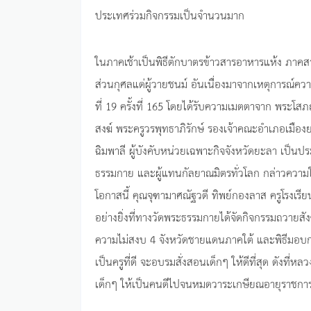
ประเทศร่วมกิจกรรมเป็นจำนวนมาก
ในภาคเช้าเป็นพิธีตักบาตรข้าวสารอาหารแห้ง ภาคสายเ
ส่วนกุศลแด่ผู้วายชนม์ อันเนื่องมาจากเหตุการณ์ค
ที่ 19 ครั้งที่ 165 โดยได้รับความเมตตาจาก พระโ
สงฆ์ พระครูวรพุทธาภิรักษ์ รองเจ้าคณะอำเภอเมือง
ฉิมพาลี ผู้บังคับหน่วยเฉพาะกิจจังหวัดยะลา เป็น
ธรรมกาย และผู้แทนกัลยาณมิตรทั่วโลก กล่าวควา
โอกาสนี้ คุณจุฑามาศณัฐวดี ทิพย์กองลาส ครูโรงเรียนอ
อย่างยิ่งที่ทางวัดพระธรรมกายได้จัดกิจกรรมถวายสั
ความไม่สงบ 4 จังหวัดชายแดนภาคใต้ และพิธีมอบกอ
เป็นครูที่ดี จะอบรมสั่งสอนเด็กๆ ให้ดีที่สุด ดังที
เด็กๆ ให้เป็นคนดีไปจนหมดวาระเกษียณอายุราชกา