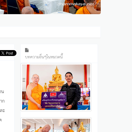
บทความอื่นๆในหมวดนี้
งาน
จาก
และ
ด