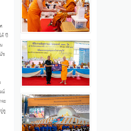
ิศ
ต้ ปี
าน
นัช
น
รณ์
่าจะ
ู่ดู