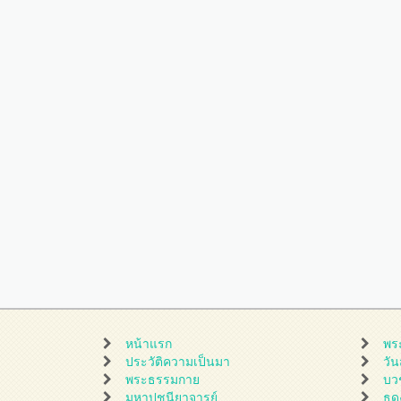
หน้าแรก
พร
ประวัติความเป็นมา
วั
พระธรรมกาย
บว
มหาปูชนียาจารย์
ธุ