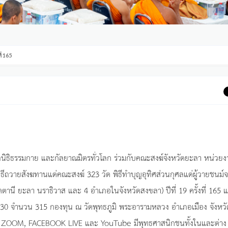
ี่ 165
ูลนิธิธรรมกาย และกัลยาณมิตรทั่วโลก ร่วมกับคณะสงฆ์จังหวัดยะลา หน่วย
ถวายสังฆทานแด่คณะสงฆ์ 323 วัด พิธีทำบุญอุทิศส่วนกุศลแด่ผู้วายชนม์
ตานี ยะลา นราธิวาส และ 4 อำเภอในจังหวัดสงขลา) ปีที่ 19 ครั้งที่ 165 
ที่ 130 จำนวน 315 กองทุน ณ วัดพุทธภูมิ พระอารามหลวง อำเภอเมือง จังหวั
น ZOOM, FACEBOOK LIVE และ YouTube มีพุทธศาสนิกชนทั้งในและต่าง