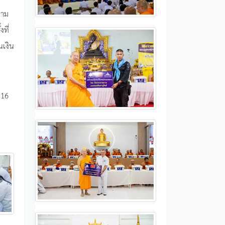
วาม
งที่
นเงิน
 16