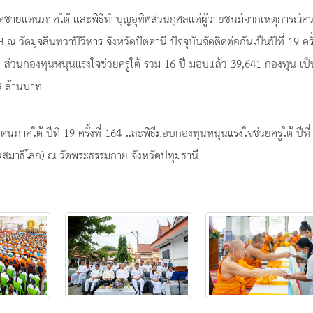
วัดชายแดนภาคใต้ และพิธีทำบุญอุทิศส่วนกุศลแด่ผู้วายชนม์จากเหตุการณ์ค
8 ณ วัดมุจลินทวาปีวิหาร จังหวัดปัตตานี ปัจจุบันจัดติดต่อกันเป็นปีที่ 19 ครั้
 ส่วนกองทุนหนุนแรงใจช่วยครูใต้ รวม 16 ปี มอบแล้ว 39,641 กองทุน เป็
93 ล้านบาท
ภาคใต้ ปีที่ 19 ครั้งที่ 164 และพิธีมอบกองทุนหนุนแรงใจช่วยครูใต้ ปีที่
 (วันสมาธิโลก) ณ วัดพระธรรมกาย จังหวัดปทุมธานี