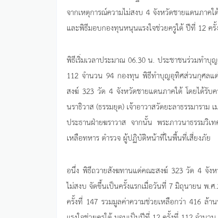
จากเหตุการณ์ความไม่สงบ 4 จังหวัดชายแดนภาคใต้ (
และพิธีมอบกองทุนหนุนแรงใจช่วยครูใต้ ปีที่ 12 ครั
พิธีเริ่มเวลาประมาณ 06.30 น. ประชาชนร่วมทำบุญตั
112 จำนวน 94 กองทุน พิธีทำบุญอุทิศส่วนกุศลแด่
สงฆ์ 323 วัด 4 จังหวัดชายแดนภาคใต้ โดยได้รับ
นราธิวาส (ธรรมยุต) เจ้าอาวาสวัดยะลาธรรมาราม เ
ประธานฝ่ายฆราวาส จากนั้น พระภาวนาธรรมวิเทศ
เหลือทหาร ตำรวจ ผู้ปฏิบัติหน้าที่ในพื้นที่เสี่ยงภัย
อนึ่ง พิธีถวายสังฆทานแด่คณะสงฆ์ 323 วัด 4 จัง
ไม่สงบ จัดขึ้นเป็นครั้งแรกเมื่อวันที่ 7 มิถุนายน พ.
ครั้งที่ 147 รวมมูลค่าความช่วยเหลือกว่า 416 ล้
แรงใจช่วยครูใต้ มอบเป็นปีที่ 12 ครั้งที่ 112 จำ