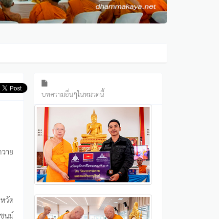
บทความอื่นๆในหมวดนี้
ถวาย
งหวัด
ชนม์