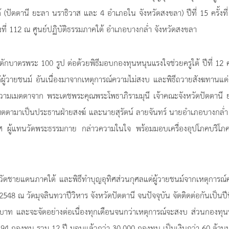
ปัตตานี ยะลา นราธิวาส และ 4 อำเภอใน จังหวัดสงขลา) ปีที่ 15 ครั้งที
้งที่ 112 ณ ศูนย์ปฏิบัติธรรมภาคใต้ อำเภอบางกล่ำ จังหวัดสงขลา
กบาตรพระ 100 รูป ต่อด้วยพิธีมอบกองทุนหนุนแรงใจช่วยครูใต้ ปีที่ 12 ครั
ผู้วายชนม์ อันเนื่องมาจากเหตุการณ์ความไม่สงบ และพิธีถวายสังฆทานแ
ความเมตตาจาก พระเดชพระคุณพระโพธาภิรามมุนี เจ้าคณะจังหวัดปัตตานี 
มตตามาเป็นประธานฝ่ายสงฆ์ และนายสุรัตน์ ลายจันทร์ นายอำเภอบางกล่ำ
 ผู้แทนวัดพระธรรมกาย กล่าวความในใจ พร้อมมอบเครื่องอุปโภคบริโภค
หวัดชายแดนภาคใต้ และพิธีทำบุญอุทิศส่วนกุศลแด่ผู้วายชนม์จากเหตุการณ
ศ.2548 ณ วัดมุจลินทวาปีวิหาร จังหวัดปัตตานี จนปัจจุบัน จัดติดต่อกันเป็นปีท
านบาท และจะจัดอย่างต่อเนื่องทุกเดือนจนกว่าเหตุการณ์จะสงบ ส่วนกองทุ
นวน 94 กองทุน รวม 12 ปี มอบแล้วกว่า 30,000 กองทุน เป็นเงินกว่า 60 ล้า