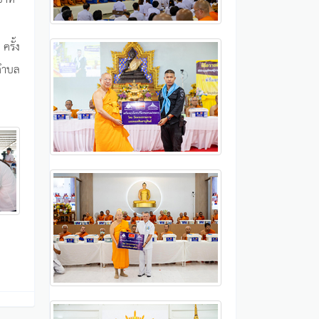
ครั้ง
 ตำบล