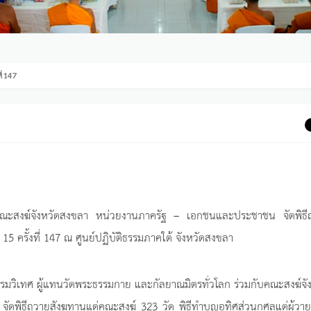
ี่ 147
บคณะสงฆ์จังหวัดสงขลา หน่วยงานภาครัฐ – เอกชนและประชาชน จัดพิธี
15 ครั้งที่ 147 ณ ศูนย์ปฏิบัติธรรมภาคใต้ จังหวัดสงขลา
รรมวิเทศ ผู้แทนวัดพระธรรมกาย และกัลยาณมิตรทั่วโลก ร่วมกับคณะสงฆ์จั
ิธีถวายสังฆทานแด่คณะสงฆ์ 323 วัด พิธีทำบุญอุทิศส่วนกุศลแด่ผู้วาย