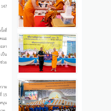
่ 147
้งที่
ด่คณะ
ยะลา
 เป็น
ช่วย
์ความ
ี่ 15
นหนุน
นบาท