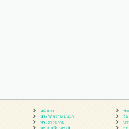
หน้าแรก
พร
ประวัติความเป็นมา
วั
พระธรรมกาย
บว
มหาปูชนียาจารย์
ธุ