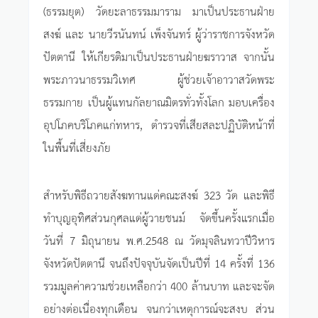
(ธรรมยุต) วัดยะลาธรรมมาราม มาเป็นประธานฝ่าย
สงฆ์ และ นายวีรนันทน์ เพ็งจันทร์ ผู้ว่าราชการจังหวัด
ปัตตานี ให้เกียรติมาเป็นประธานฝ่ายฆราวาส จากนั้น
พระภาวนาธรรมวิเทศ ผู้ช่วยเจ้าอาวาสวัดพระ
ธรรมกาย เป็นผู้แทนกัลยาณมิตรทั่วทั้งโลก มอบเครื่อง
อุปโภคบริโภคแก่ทหาร, ตำรวจที่เสียสละปฏิบัติหน้าที่
ในพื้นที่เสี่ยงภัย
สำหรับพิธีถวายสังฆทานแด่คณะสงฆ์ 323 วัด และพิธี
ทำบุญอุทิศส่วนกุศลแด่ผู้วายชนม์ จัดขึ้นครั้งแรกเมื่อ
วันที่ 7 มิถุนายน พ.ศ.2548 ณ วัดมุจลินทวาปีวิหาร
จังหวัดปัตตานี จนถึงปัจจุบันจัดเป็นปีที่ 14 ครั้งที่ 136
รวมมูลค่าความช่วยเหลือกว่า 400 ล้านบาท และจะจัด
อย่างต่อเนื่องทุกเดือน จนกว่าเหตุการณ์จะสงบ ส่วน