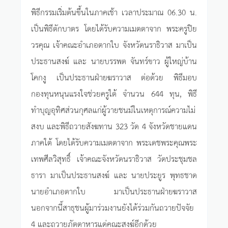
พิธีกรรมเริ่มต้นขึ้นในภาคเช้า เวลาประมาณ 06.30 น.
เป็นพิธีตักบาตร โดยได้รับความเมตตาจาก พระครูปิย
วรคุณ เจ้าคณะอำเภอตากใบ จังหวัดนราธิวาส มาเป็น
ประธานสงฆ์ และ นายบรรพต จันทร์ขาว ผู้ใหญ่บ้าน
โคกงู เป็นประธานฝ่ายฆราวาส ต่อด้วย พิธีมอบ
กองทุนหนุนแรงใจช่วยครูใต้ จำนวน 644 ทุน, พิธี
ทำบุญอุทิศส่วนกุศลแก่ผู้วายชนม์ในเหตุการณ์ความไม่
สงบ และพิธีถวายสังฆทาน 323 วัด 4 จังหวัดชายแดน
ภาคใต้ โดยได้รับความเมตตาจาก พระเดชพระคุณพระ
เทพศีลวิสุทธิ์ เจ้าคณะจังหวัดนราธิวาส วัดประชุมชล
ธารา มาเป็นประธานสงฆ์ และ นายประยูร พุทธชาด
นายอำเภอตากใบ มาเป็นประธานฝ่ายฆราวาส
นอกจากนี้สาธุชนผู้มาร่วมงานยังได้ร่วมกันถวายปัจจัย
4 และถวายภัตตาหารแด่คณะสงฆ์อีกด้วย