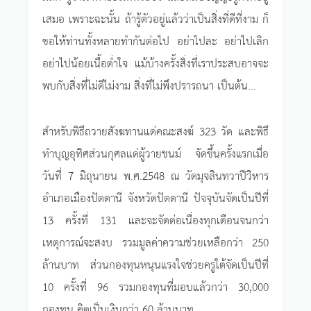
เสมอ เพราะฉะนั้น ถ้ารู้ตัวอยู่แล้วว่าเป็นสิ่งที่ดีที่งาม ก็
ขอให้ท่านทั้งหลายทำกันต่อไป อย่าไปละ อย่าไปเลิก
อย่าไปน้อยเนื้อต่ำใจ แม้บ้างครั้งสิ่งที่เราประสบอาจจะ
พบกับสิ่งที่ไม่ดีไม่งาม สิ่งที่ไม่พึงปรารถนา เป็นต้น...
สำหรับพิธีถวายสังฆทานแด่คณะสงฆ์ 323 วัด และพิธี
ทำบุญอุทิศส่วนกุศลแด่ผู้วายชนม์ จัดขึ้นครั้งแรกเมื่อ
วันที่ 7 มิถุนายน พ.ศ.2548 ณ วัดมุจลินทวาปีวิหาร
อำเภอเมืองปัตตานี จังหวัดปัตตานี ปัจจุบันจัดเป็นปีที่
13 ครั้งที่ 131 และจะจัดต่อเนื่องทุกเดือนจนกว่า
เหตุการณ์จะสงบ รวมมูลค่าความช่วยเหลือกว่า 250
ล้านบาท ส่วนกองทุนหนุนแรงใจช่วยครูใต้จัดเป็นปีที่
10 ครั้งที่ 96 รวมกองทุนที่มอบแล้วกว่า 30,000
กองทุน คิดเป็นเงินกว่า 60 ล้านบาท