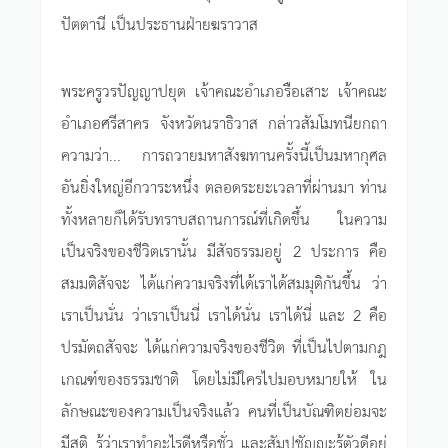
ปัตตานี เป็นประธานฝ่ายฆราวาส
พระครูวรปัญญาปยุต เจ้าคณะอำเภอรือเสาะ เจ้าคณะ
อำเภอศรีสาคร จังหวัดนราธิวาส กล่าวสัมโมทนียกถา
ความว่า... การถวายมหาสังฆทานครั้งนี้เป็นมหากุศล
อันยิ่งใหญ่อีกวาระหนึ่ง ตลอดระยะเวลาที่ผ่านมา ท่าน
ทั้งหลายก็ได้รับทราบสถานการณ์ที่เกิดขึ้น ในความ
เป็นจริงของชีวิตเรานั้น มีสัจธรรมอยู่ 2 ประการ คือ
สมมติสัจจะ ได้แก่ความจริงที่ได้เราได้สมมุติกันขึ้น ว่า
เราเป็นนั่น ว่าเราเป็นนี่ เราได้นั่น เราได้นี่ และ 2 คือ
ปรมัตถสัจจะ ได้แก่ความจริงของชีวิต ที่เป็นไปตามกฎ
เกณฑ์ของธรรมชาติ โดยไม่มีใครไปมอบหมายให้ ใน
ลักษณะของความเป็นจริงแล้ว คนที่เป็นบัณฑิตย่อมจะ
มีสติ รู้ว่าเราทำอะไรดีหรือชั่ว และสัมปชัญญะรู้ตัวดีอยู่