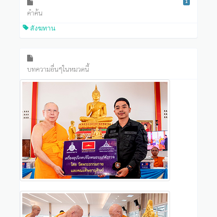
1
คำค้น
สังฆทาน
บทความอื่นๆในหมวดนี้