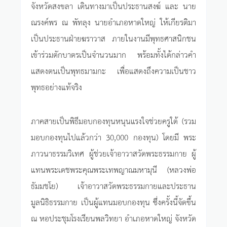
จังหวัดสงขลา เดินทางมาเป็นประธานสงฆ์ และ นาย
ณรงค์พร ณ พัทลุง นายอำเภอหาดใหญ่ ให้เกียรติมา
เป็นประธานฝ่ายฆราวาส ภายในงานมีพุทธศาสนิกชน
เข้าร่วมตักบาตรเป็นจำนวนมาก พร้อมทั้งได้กล่าวคำ
แสดงตนเป็นพุทธมามกะ เพื่อแสดงถึงความเป็นชาว
พุทธอย่างแท้จริง
ภาคสายเป็นพิธีมอบกองทุนหนุนแรงใจช่วยครูใต้ (รวม
มอบกองทุนไปแล้วกว่า 30,000 กองทุน) โดยมี พระ
ภาวนาธรรมวิเทศ ผู้ช่วยเจ้าอาวาสวัดพระธรรมกาย ผู้
แทนพระเดชพระคุณพระเทพญาณมหามุนี (หลวงพ่อ
ธัมมชโย) เจ้าอาวาสวัดพระธรรมกายและประธาน
มูลนิธิธรรมกาย เป็นผู้แทนมอบกองทุน ซึ่งครั้งนี้จัดขึ้น
ณ หอประชุมโรงเรียนพลวิทยา อำเภอหาดใหญ่ จังหวัด