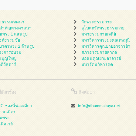
ะธรรมเทศนา
วัดพระธรรมกาย
นสำคัญทางศาสนา
อุโบสถวัดพระธรรมกาย
ชพระ 1 แสนรูป
มหาธรรมกายเจดีย์
ดงค์ธรรมชัย
มหาวิหารพระมงคลเทพมุนี
กบาตรพระ 2 ล้านรูป
มหาวิหารคุณยายอาจารย์ฯ
รงการอบรม
สภาธรรมกายสากล
นบุญใหญ่
หอฉันคุณยายอาจารย์
กดีวีสตาร์
มหารัตนวิหารคด
่เกี่ยวข้อง
ติดต่อเรา
 ช่องนี้ช่องเดียว
info@dhammakaya.net
ลยาณมิตร
ชพระ
เดิลเวย์