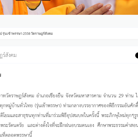
รุ่นเข้าพรรษา 2558 วัดราษฎร์สังคม
ฎร์สังคม
ม
าทวัดราษฎร์สังคม อำเภอเชียงยืน จังหวัดมหาสารคาม จำนวน 29 ท่าน ได
หมู่บ้านทั่วไทย (รุ่นเข้าพรรษา) ท่ามกลางบรรยากาศของพิธีกรรมอันศักดิ์ส
ติโยมและสาธุชนทุกท่านที่มาร่วมพิธีอุปสมบทในครั้งนี้ พระภิกษุใหม่ทุกๆรู
งของพระรัตนตรัย และต่างตั้งใจที่จะฝึกฝนอบรมตนเอง ศึกษาพระธรรมคำส
มที่ตลอดพรรษานี้