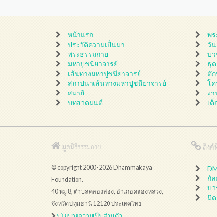
หน้าแรก
พร
ประวัติความเป็นมา
วั
พระธรรมกาย
บว
มหาปูชนียาจารย์
ธุ
เส้นทางมหาปูชนียาจารย์
ตั
สถาปนาเส้นทางมหาปูชนียาจารย์
โค
สมาธิ
งา
บทสวดมนต์
เด็
ลิงค์ที
มูลนิธิธรรมกาย
© copyright 2000-2026 Dhammakaya
DMC
กั
Foundation.
บว
40 หมู่ 8, ตำบลคลองสอง, อำเภอคลองหลวง,
มิด
จังหวัดปทุมธานี 12120 ประเทศไทย
นโยบายความเป็นส่วนตัว