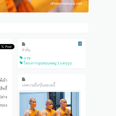
2
คำค้น
บวช
โครงการอุปสมบทหมู่ 1 แสนรูป
้เข้า
บทความอื่นๆในหมวดนี้
ิทธิ์
ปต่าง
อนของ