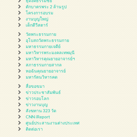
ธุดงค์ธรรมชัย
ตักบาตรพระ 2 ล้านรูป
โครงการอบรม
งานบุญใหญ่
เด็กดีวีสตาร์
วัดพระธรรมกาย
อุโบสถวัดพระธรรมกาย
มหาธรรมกายเจดีย์
มหาวิหารพระมงคลเทพมุนี
มหาวิหารคุณยายอาจารย์ฯ
สภาธรรมกายสากล
หอฉันคุณยายอาจารย์
มหารัตนวิหารคด
สื่อขอขมา
ข่าวประชาสัมพันธ์
ข่าวรอบโลก
ข่าวงานบุญ
สังฆทาน 323 วัด
CNN iReport
ศูนย์ประสานงานต่างประเทศ
ติดต่อเรา