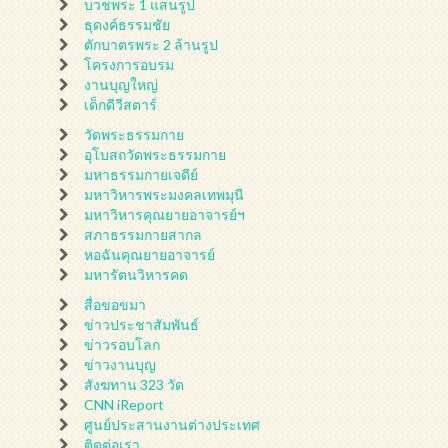
บวชพระ 1 แสนรูป
ธุดงค์ธรรมชัย
ตักบาตรพระ 2 ล้านรูป
โครงการอบรม
งานบุญใหญ่
เด็กดีวีสตาร์
วัดพระธรรมกาย
อุโบสถวัดพระธรรมกาย
มหาธรรมกายเจดีย์
มหาวิหารพระมงคลเทพมุนี
มหาวิหารคุณยายอาจารย์ฯ
สภาธรรมกายสากล
หอฉันคุณยายอาจารย์
มหารัตนวิหารคด
สื่อขอขมา
ข่าวประชาสัมพันธ์
ข่าวรอบโลก
ข่าวงานบุญ
สังฆทาน 323 วัด
CNN iReport
ศูนย์ประสานงานต่างประเทศ
ติดต่อเรา