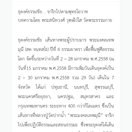
ธุดงค์ธรรมชัย... จาริกไปตามพุทธโอวาท
บทความโดย พระสนิทวงศ์ วุฑฺฒิวํโส วัดพระธรรมกาย
ธุดงค์ธรรมชัย เส้นทางพระผู้ปราบมาร พระมงคลเทพ
มุนี (สด จนฺทสโร) ปีที่ 4 ธรรมยาตรา เพื่อฟื้นฟูศีลธรรม
โลก จัดขึ้นระหว่างวันที่ 2 – 28 มกราคม พ.ศ.2558 (ณ
วันที่15 มกราคม พ.ศ.2558 มีการเพิ่มวันเดินธุดงค์เป็น
2 – 30 มกราคม พ.ศ.2558 รวม 29 วัน) เดินใน 7
จังหวัด ได้แก่ ปทุมธานี, นนทบุรี, สุพรรณบุรี,
พระนครศรีอยุธยา, นครปฐม, สมุทรสาคร และ
กรุงเทพมหานคร ระยะทาง 400 กว่ากิโลเมตร ซึ่งเป็น
เส้นทางที่หลวงปู่วัดปากน้ำ “พระมงคลเทพมุนี” จาริก
ไปเพื่อปฏิบัติธรรมและสอนธรรมะ ซึ่งพระธุดงค์ได้เดิน