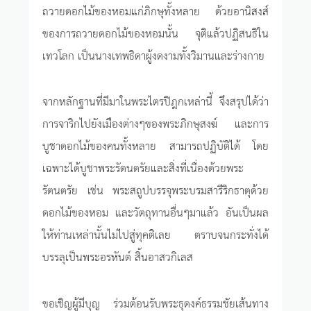
ถวายดอกไม้ของหอมแก่ภิกษุทั้งหลาย ด้วยอานิสงส์
ของการถวายดอกไม้ของหอมนั้น จุติแล้วปฏิสนธิใน
เทวโลก เป็นนางเทพธิดาผู้งดงามทั้งวิมานและร่างกาย
จากหลักฐานที่มีมาในพระไตรปิฎกเหล่านี้ จึงสรุปได้ว่า
การจาริกไปยังเมืองต่างๆของพระภิกษุสงฆ์ และการ
บูชาดอกไม้ของคนทั้งหลาย สามารถปฏิบัติได้ โดย
เฉพาะได้บูชาพระรัตนตรัยและสิ่งที่เนื่องด้วยพระ
รัตนตรัย เช่น พระสถูปบรรจุพระบรมสารีริกธาตุด้วย
ดอกไม้ของหอม และวัตถุทานอื่นๆมาแล้ว อันเป็นผล
ให้ท่านเหล่านั้นไม่ไปสู่ทุคติเลย ตราบจนกระทั่งได้
บรรลุเป็นพระอรหันต์ สิ้นอาสวกิเลส
ขอเชิญผู้มีบุญ ร่วมต้อนรับพระธุดงค์ธรรมชัยเส้นทาง