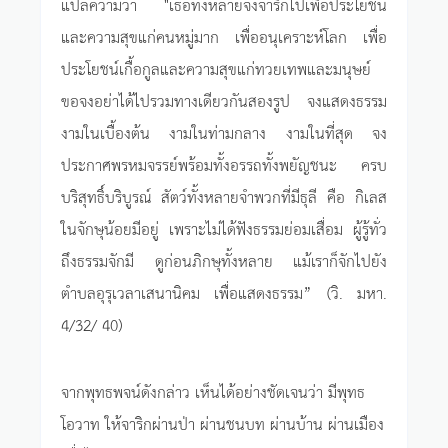
แปลความว่า "เธอทั้งหลายจงจาริกไปเพื่อประโยชน์
และความสุขแก่คนหมู่มาก เพื่ออนุเคราะห์โลก เพื่อ
ประโยชน์เกื้อกูลและความสุขแก่ทวยเทพและมนุษย์
ขอจงอย่าได้ไปรวมทางเดียวกันสองรูป จงแสดงธรรม
งามในเบื้องต้น งามในท่ามกลาง งามในที่สุด จง
ประกาศพรหมจรรย์พร้อมทั้งอรรถทั้งพยัญชนะ ครบ
บริสุทธิ์บริบูรณ์ สัตว์ทั้งหลายจำพวกที่มีธุลี คือ กิเลส
ในจักษุน้อยมีอยู่ เพราะไม่ได้ฟังธรรมย่อมเสื่อม ผู้รู้ทั่ว
ถึงธรรมจักมี ดูก่อนภิกษุทั้งหลาย แม้เราก็จักไปยัง
ตำบลอุรุเวลาเสนานิคม เพื่อแสดงธรรม” (วิ. มหา.
4/32/ 40)
จากพุทธพจน์ดังกล่าว เห็นได้อย่างชัดเจนว่า มีพุทธ
โอวาท ให้จาริกผ่านป่า ผ่านชนบท ผ่านบ้าน ผ่านเมือง