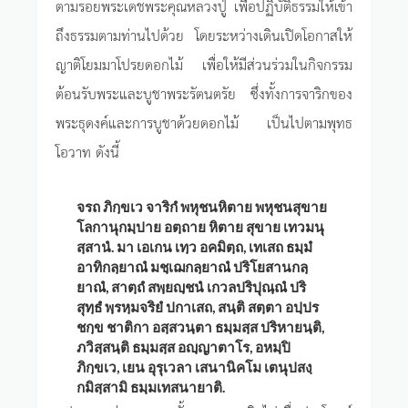
ตามรอยพระเดชพระคุณหลวงปู่ เพื่อปฏิบัติธรรมให้เข้า
ถึงธรรมตามท่านไปด้วย โดยระหว่างเดินเปิดโอกาสให้
ญาติโยมมาโปรยดอกไม้ เพื่อให้มีส่วนร่วมในกิจกรรม
ต้อนรับพระและบูชาพระรัตนตรัย ซึ่งทั้งการจาริกของ
พระธุดงค์และการบูชาด้วยดอกไม้ เป็นไปตามพุทธ
โอวาท ดังนี้
จรถ ภิกฺขเว จาริกํ พหุชนหิตาย พหุชนสุขาย
โลกานุกมฺปาย อตฺถาย หิตาย สุขาย เทวมนุ
สฺสานํ. มา เอเกน เทฺว อคมิตฺถ, เทเสถ ธมฺมํ
อาทิกลฺยาณํ มชฺเฌกลฺยาณํ ปริโยสานกลฺ
ยาณํ, สาตฺถํ สพฺยญฺชนํ เกวลปริปุณฺณํ ปริ
สุทฺธํ พฺรหฺมจริยํ ปกาเสถ, สนฺติ สตฺตา อปฺปร
ชกฺข ชาติกา อสฺสวนฺตา ธมฺมสฺส ปริหายนฺติ,
ภวิสฺสนฺติ ธมฺมสฺส อญฺญาตาโร, อหมฺปิ
ภิกฺขเว, เยน อุรุเวลา เสนานิคโม เตนุปสงฺ
กมิสฺสามิ ธมฺมเทสนายาติ.