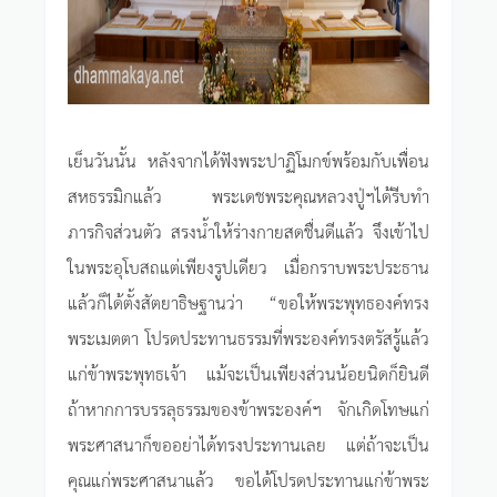
เย็นวันนั้น หลังจากได้ฟังพระปาฏิโมกข์พร้อมกับเพื่อน
สหธรรมิกแล้ว พระเดชพระคุณหลวงปู่ฯได้รีบทำ
ภารกิจส่วนตัว สรงน้ำให้ร่างกายสดชื่นดีแล้ว จึงเข้าไป
ในพระอุโบสถแต่เพียงรูปเดียว เมื่อกราบพระประธาน
แล้วก็ได้ตั้งสัตยาธิษฐานว่า “ขอให้พระพุทธองค์ทรง
พระเมตตา โปรดประทานธรรมที่พระองค์ทรงตรัสรู้แล้ว
แก่ข้าพระพุทธเจ้า แม้จะเป็นเพียงส่วนน้อยนิดก็ยินดี
ถ้าหากการบรรลุธรรมของข้าพระองค์ฯ จักเกิดโทษแก่
พระศาสนาก็ขออย่าได้ทรงประทานเลย แต่ถ้าจะเป็น
คุณแก่พระศาสนาแล้ว ขอได้โปรดประทานแก่ข้าพระ