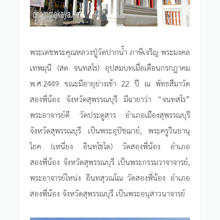
พระเดชพระคุณหลวงปู่วัดปากน้ำ ภาษีเจริญ พระมงคล
เทพมุนี (สด จนฺทสโร) อุปสมบทเมื่อเดือนกรกฎาคม
พ.ศ.2449 ขณะมีอายุย่างเข้า 22 ปี ณ พัทธสีมาวัด
สองพี่น้อง จังหวัดสุพรรณบุรี มีฉายาว่า “จนฺทสโร”
พระอาจารย์ดี วัดประตูสาร อำเภอเมืองสุพรรณบุรี
จังหวัดสุพรรณบุรี เป็นพระอุปัชฌาย์, พระครูวินยานุ
โยค (เหนี่ยง อินฺทโชโต) วัดสองพี่น้อง อำเภอ
สองพี่น้อง จังหวัดสุพรรณบุรี เป็นพระกรรมวาจาจารย์,
พระอาจารย์โหน่ง อินฺทสุวณฺโณ วัดสองพี่น้อง อำเภอ
สองพี่น้อง จังหวัดสุพรรณบุรี เป็นพระอนุสาวนาจารย์