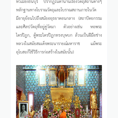
หัวเมืองธนบุรี ปรากฏในตำนานเรื่องวัตถุสถานต่างๆ
หลักฐานทางโบราณวัตถุและโบราณสถานภายในวัด
มีอายุย้อนไปถึงสมัยอยุธยาตอนกลาง (สถาปัตยกรรม
และศิลปวัตถุที่อยู่คู่วัดมา ตัวอย่างเช่น หอพระ
ไตรปิฎก, ตู้พระไตรปิฎกทรงบุษบก ล้วนเป็นฝีมือช่าง
หลวงในสมัยสมเด็จพระนารายณ์มหาราช แม้พระ
อุโบสถก็ใช้วิธีการก่อสร้างในสมัยนั้น)