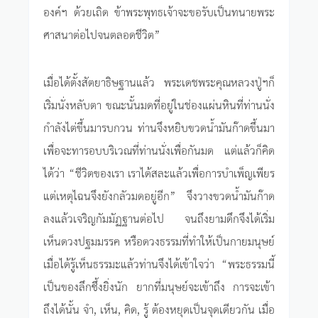
องค์ฯ ด้วยเถิด ข้าพระพุทธเจ้าจะขอรับเป็นทนายพระ
ศาสนาต่อไปจนตลอดชีวิต”
เมื่อได้ตั้งสัตยาธิษฐานแล้ว พระเดชพระคุณหลวงปู่ฯก็
เริ่มนั่งหลับตา ขณะนั้นมดที่อยู่ในช่องแผ่นหินที่ท่านนั่ง
กำลังไต่ขึ้นมารบกวน ท่านจึงหยิบขวดน้ำมันก๊าดขึ้นมา
เพื่อจะทารอบบริเวณที่ท่านนั่งเพื่อกันมด แต่แล้วก็คิด
ได้ว่า “ชีวิตของเรา เราได้สละแล้วเพื่อการบำเพ็ญเพียร
แต่เหตุไฉนจึงยังกลัวมดอยู่อีก” จึงวางขวดน้ำมันก๊าด
ลงแล้วเจริญกัมมัฏฐานต่อไป จนถึงยามดึกจึงได้เริ่ม
เห็นดวงปฐมมรรค หรือดวงธรรมที่ทำให้เป็นกายมนุษย์
เมื่อได้รู้เห็นธรรมะแล้วท่านจึงได้เข้าใจว่า “พระธรรมนี้
เป็นของลึกซึ้งยิ่งนัก ยากที่มนุษย์จะเข้าถึง การจะเข้า
ถึงได้นั้น จำ, เห็น, คิด, รู้ ต้องหยุดเป็นจุดเดียวกัน เมื่อ