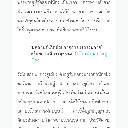
พรรษาอยู่ที่วัดสองพี่น้อง เป็นเวลา 1 พรรษา หลังจาก
ปวารณาพรรษาแล้ว ท่านได้ย้ายมาจำพรรษา ณ วัด
พระเชตุพนวิมลมังคลารามราชวรมหาวิหาร หรือ วัด
โพธิ์ กรุงเทพมหานคร เพื่อศึกษาพระปริยัติธรรม
4. สถานที่เกิดด้วยกายธรรม (ธรรมกาย)
หรือสถานที่บรรลุธรรม:
วัดโบสถ์บน บางคู
เวียง
วัดโบสถ์บน บางคูเวียง ตั้งอยู่ริมคลองบางกอกน้อยฝั่ง
ตะวันตก บริเวณหมู่ 4 ตำบลบางคูเวียง อำเภอ
บางกรวย จังหวัดนนทบุรี เป็นวัดเก่าแก่ สร้างมาตั้งแต่
สมัยอยุธยาตอนปลาย วัดแห่งนี้ยังคงอนุรักษ์โบราณ
สถานไว้ในสภาพที่สมบูรณ์ คงไว้ซึ่งภูมิปัญญาและ
ศิลปะอันงดงามล้ำค่าของบรรพบุรุษไทย ประวัติความ