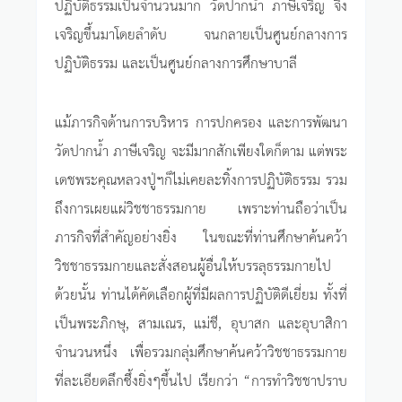
ปฏิบัติธรรมเป็นจำนวนมาก วัดปากน้ำ ภาษีเจริญ จึง
เจริญขึ้นมาโดยลำดับ จนกลายเป็นศูนย์กลางการ
ปฏิบัติธรรม และเป็นศูนย์กลางการศึกษาบาลี
แม้ภารกิจด้านการบริหาร การปกครอง และการพัฒนา
วัดปากน้ำ ภาษีเจริญ จะมีมากสักเพียงใดก็ตาม แต่พระ
เดชพระคุณหลวงปู่ฯก็ไม่เคยละทิ้งการปฏิบัติธรรม รวม
ถึงการเผยแผ่วิชชาธรรมกาย เพราะท่านถือว่าเป็น
ภารกิจที่สำคัญอย่างยิ่ง ในขณะที่ท่านศึกษาค้นคว้า
วิชชาธรรมกายและสั่งสอนผู้อื่นให้บรรลุธรรมกายไป
ด้วยนั้น ท่านได้คัดเลือกผู้ที่มีผลการปฏิบัติดีเยี่ยม ทั้งที่
เป็นพระภิกษุ, สามเณร, แม่ชี, อุบาสก และอุบาสิกา
จำนวนหนึ่ง เพื่อรวมกลุ่มศึกษาค้นคว้าวิชชาธรรมกาย
ที่ละเอียดลึกซึ้งยิ่งๆขึ้นไป เรียกว่า “การทำวิชชาปราบ