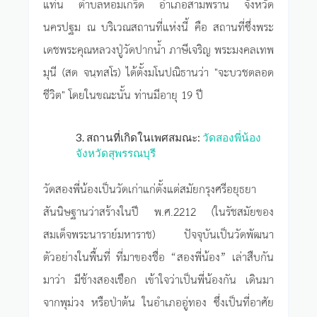
แท่น ตำบลหอมเกร็ด อำเภอสามพราน จังหวัด
นครปฐม ณ บริเวณสถานที่แห่งนี้ คือ สถานที่ซึ่งพระ
เดชพระคุณหลวงปู่วัดปากน้ำ ภาษีเจริญ พระมงคลเทพ
มุนี (สด จนฺทสโร) ได้ตั้งมโนปณิธานว่า "จะบวชตลอด
ชีวิต" โดยในขณะนั้น ท่านมีอายุ 19 ปี
3. สถานที่เกิดในเพศสมณะ:
วัดสองพี่น้อง
จังหวัดสุพรรณบุรี
วัดสองพี่น้องเป็นวัดเก่าแก่ตั้งแต่สมัยกรุงศรีอยุธยา
สันนิษฐานว่าสร้างในปี พ.ศ.2212 (ในรัชสมัยของ
สมเด็จพระนาราย์มหาราช) ปัจจุบันเป็นวัดพัฒนา
ตัวอย่างในพื้นที่ ที่มาของชื่อ “สองพี่น้อง” เล่าสืบกัน
มาว่า มีช้างสองเชือก เข้าใจว่าเป็นพี่น้องกัน เดินมา
จากพุม่วง หรือป่าต้น ในอำเภออู่ทอง ซึ่งเป็นที่อาศัย