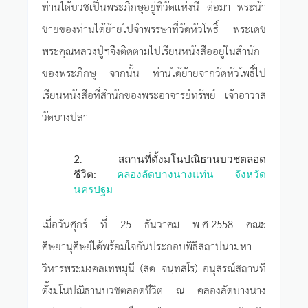
ท่านได้บวชเป็นพระภิกษุอยู่ที่วัดแห่งนี้ ต่อมา พระน้า
ชายของท่านได้ย้ายไปจำพรรษาที่วัดหัวโพธิ์ พระเดช
พระคุณหลวงปู่ฯจึงติดตามไปเรียนหนังสืออยู่ในสำนัก
ของพระภิกษุ จากนั้น ท่านได้ย้ายจากวัดหัวโพธิ์ไป
เรียนหนังสือที่สำนักของพระอาจารย์ทรัพย์ เจ้าอาวาส
วัดบางปลา
2. สถานที่ตั้งมโนปณิธานบวชตลอด
ชีวิต:
คลองลัดบางนางแท่น จังหวัด
นครปฐม
เมื่อวันศุกร์ ที่ 25 ธันวาคม พ.ศ.2558 คณะ
ศิษยานุศิษย์ได้พร้อมใจกันประกอบพิธีสถาปนามหา
วิหารพระมงคลเทพมุนี (สด จนฺทสโร) อนุสรณ์สถานที่
ตั้งมโนปณิธานบวชตลอดชีวิต ณ คลองลัดบางนาง