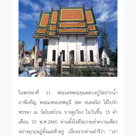
ในพรรษาที่ 11 พระเดชพระคุณหลวงปู่วัดปากน้ำ
ภาษีเจริญ พระมงคลเทพนุนี (สด จนฺทสโร) ได้ไปจำ
พรรษา ณ วัดโบสถ์บน บางคูเวียง ในวันขึ้น 15 ค่ำ
เดือน 10 พ.ศ.2460 ท่านตั้งใจที่จะกระทำความเพียร
อย่างอุกฤษฏ์ตั้งแต่เช้าตรู่ เนื่องจากท่านดำริว่า “เรา