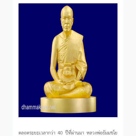
ตลอดระยะเวลากว่า 40 ปีที่ผ่านมา หลวงพ่อธัมมชโย