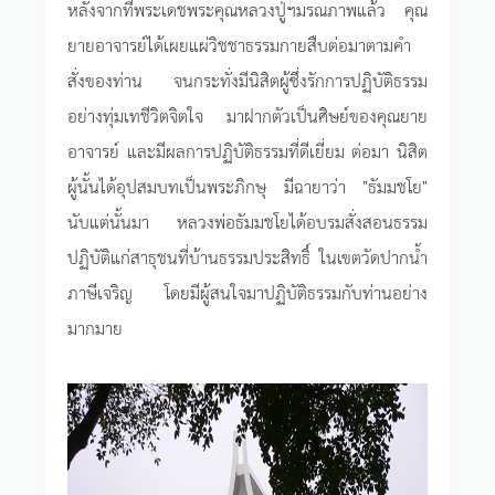
หลังจากที่พระเดชพระคุณหลวงปู่ฯมรณภาพแล้ว คุณ
ยายอาจารย์ได้เผยแผ่วิชชาธรรมกายสืบต่อมาตามคำ
สั่งของท่าน จนกระทั่งมีนิสิตผู้ซึ่งรักการปฏิบัติธรรม
อย่างทุ่มเทชีวิตจิตใจ มาฝากตัวเป็นศิษย์ของคุณยาย
อาจารย์ และมีผลการปฏิบัติธรรมที่ดีเยี่ยม ต่อมา นิสิต
ผู้นั้นได้อุปสมบทเป็นพระภิกษุ มีฉายาว่า "ธัมมชโย"
นับแต่นั้นมา หลวงพ่อธัมมชโยได้อบรมสั่งสอนธรรม
ปฏิบัติแก่สาธุชนที่บ้านธรรมประสิทธิ์ ในเขตวัดปากน้ำ
ภาษีเจริญ โดยมีผู้สนใจมาปฏิบัติธรรมกับท่านอย่าง
มากมาย