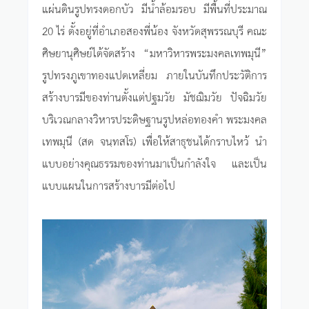
แผ่นดินรูปทรงดอกบัว มีน้ำล้อมรอบ มีพื้นที่ประมาณ
20 ไร่ ตั้งอยู่ที่อำเภอสองพี่น้อง จังหวัดสุพรรณบุรี คณะ
ศิษยานุศิษย์ได้จัดสร้าง “มหาวิหารพระมงคลเทพมุนี”
รูปทรงภูเขาทองแปดเหลี่ยม ภายในบันทึกประวัติการ
สร้างบารมีของท่านตั้งแต่ปฐมวัย มัชฌิมวัย ปัจฉิมวัย
บริเวณกลางวิหารประดิษฐานรูปหล่อทองคำ พระมงคล
เทพมุนี (สด จนฺทสโร) เพื่อให้สาธุชนได้กราบไหว้ นำ
แบบอย่างคุณธรรมของท่านมาเป็นกำลังใจ และเป็น
แบบแผนในการสร้างบารมีต่อไป