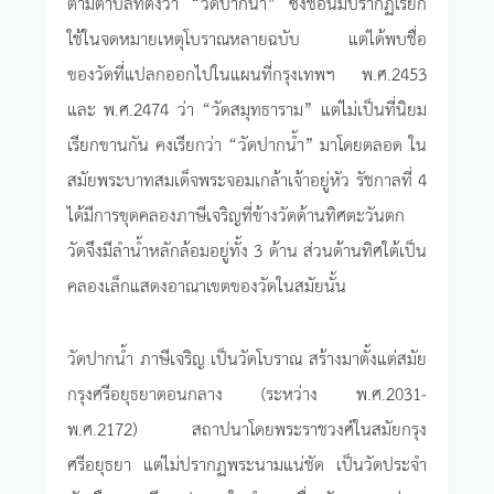
ตามตำบลที่ตั้งว่า “วัดปากน้ำ” ซึ่งชื่อนี้มีปรากฏเรียก
ใช้ในจดหมายเหตุโบราณหลายฉบับ แต่ได้พบชื่อ
ของวัดที่แปลกออกไปในแผนที่กรุงเทพฯ พ.ศ.2453
และ พ.ศ.2474 ว่า “วัดสมุทธาราม” แต่ไม่เป็นที่นิยม
เรียกขานกัน คงเรียกว่า “วัดปากน้ำ” มาโดยตลอด ใน
สมัยพระบาทสมเด็จพระจอมเกล้าเจ้าอยู่หัว รัชกาลที่ 4
ได้มีการขุดคลองภาษีเจริญที่ข้างวัดด้านทิศตะวันตก
วัดจึงมีลำน้ำหลักล้อมอยู่ทั้ง 3 ด้าน ส่วนด้านทิศใต้เป็น
คลองเล็กแสดงอาณาเขตของวัดในสมัยนั้น
วัดปากน้ำ ภาษีเจริญ เป็นวัดโบราณ สร้างมาตั้งแต่สมัย
กรุงศรีอยุธยาตอนกลาง (ระหว่าง พ.ศ.2031-
พ.ศ.2172) สถาปนาโดยพระราชวงศ์ในสมัยกรุง
ศรีอยุธยา แต่ไม่ปรากฏพระนามแน่ชัด เป็นวัดประจำ