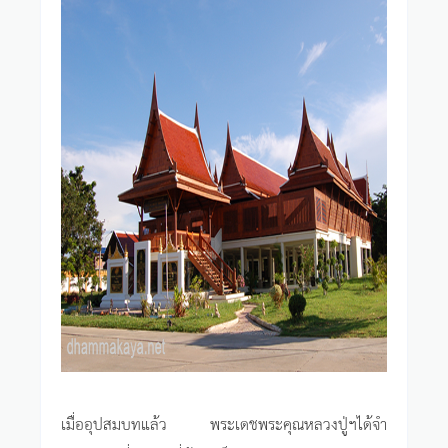
เมื่ออุปสมบทแล้ว พระเดชพระคุณหลวงปู่ฯได้จำ