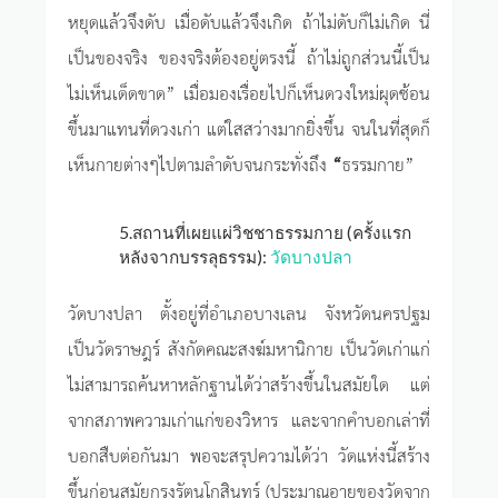
หยุดแล้วจึงดับ เมื่อดับแล้วจึงเกิด ถ้าไม่ดับก็ไม่เกิด นี่
เป็นของจริง ของจริงต้องอยู่ตรงนี้ ถ้าไม่ถูกส่วนนี้เป็น
ไม่เห็นเด็ดขาด” เมื่อมองเรื่อยไปก็เห็นดวงใหม่ผุดซ้อน
ขึ้นมาแทนที่ดวงเก่า แต่ใสสว่างมากยิ่งขึ้น จนในที่สุดก็
เห็นกายต่างๆไปตามลำดับจนกระทั่งถึง
“
ธรรมกาย”
5.สถานที่เผยแผ่วิชชาธรรมกาย (ครั้งแรก
หลังจากบรรลุธรรม):
วัดบางปลา
วัดบางปลา ตั้งอยู่ที่อำเภอบางเลน จังหวัดนครปฐม
เป็นวัดราษฎร์ สังกัดคณะสงฆ์มหานิกาย เป็นวัดเก่าแก่
ไม่สามารถค้นหาหลักฐานได้ว่าสร้างขึ้นในสมัยใด แต่
จากสภาพความเก่าแก่ของวิหาร และจากคำบอกเล่าที่
บอกสืบต่อกันมา พอจะสรุปความได้ว่า วัดแห่งนี้สร้าง
ขึ้นก่อนสมัยกรุงรัตนโกสินทร์ (ประมาณอายุของวัดจาก