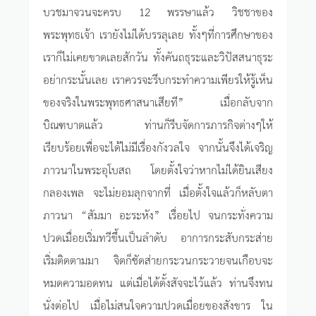
บวชมาจวนจะครบ 12 พรรษาแล้ว วิชชาของ
พระพุทธเจ้า เรายังไม่ได้บรรลุเลย ทั้งๆที่การศึกษาของ
เราก็ไม่เคยขาดเลยสักวัน ทั้งคันถธุระและวิปัสสนาธุระ
อย่ากระนั้นเลย เราควรจะรีบกระทำความเพียรให้รู้เห็น
ของจริงในพระพุทธศาสนาเสียที” เมื่อกลับจาก
บิณฑบาตแล้ว ท่านก็รีบจัดการภารกิจต่างๆให้
เรียบร้อยเพื่อจะได้ไม่มีเรื่องกังวลใจ จากนั้นจึงได้เจริญ
ภาวนาในพระอุโบสถ โดยตั้งใจว่าหากไม่ได้ยินเสียง
กลองเพล จะไม่ยอมลุกจากที่ เมื่อตั้งใจแล้วก็หลับตา
ภาวนา “สัมมา อะระหัง” เรื่อยไป จนกระทั่งความ
ปวดเมื่อยเริ่มทวีขึ้นเป็นลำดับ อาการกระสับกระส่าย
เริ่มติดตามมา จิตก็ซัดส่ายกระวนกระวายจนเกือบจะ
หมดความอดทน แต่เมื่อได้ตั้งสัจจะไว้แล้ว ท่านจึงทน
นั่งต่อไป เมื่อไม่สนใจความปวดเมื่อยของสังขาร ใน