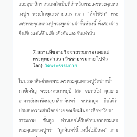
และอุบาสิกา ส่วนหลังเป็นที่สำหรับพระเดชพระคุณหล
วงปู่ฯ พระภิกษุและสามเณร เวลา “สั่งวิชชา” พระ
เดชพระคุณหลวงปู่ฯจะพูดผ่านฝากั้นห้องนี้ ทั้งสองฝ่าย
จึงเพียงแต่ได้ยินเสียงซึ่งกันและกันเท่านั้น
7. สถานที่ขยายวิชชาธรรมกาย (เผยแผ่
พระพุทธศาสนา วิชชาธรรมกาย ไปทั่ว
โลก):
วัดพระธรรมกาย
ในบรรดาศิษย์ของพระเดชพระคุณหลวงปู่วัดปากน้ำ
ภาษีเจริญ พระมงคลเทพมุนี (สด จนฺทสโร) คุณยาย
อาจารย์มหารัตนอุบาสิกาจันทร์ ขนนกยูง ถือได้ว่า
ประสบความสำเร็จอย่างยอดเยี่ยมในการศึกษาวิชชา
ธรรมกาย ชั้นสูง ท่านเคยได้รับคำชมจากพระเดช
พระคุณหลวงปู่ฯว่า "ลูกจันทร์นี้...หนึ่งไม่มีสอง" ภาย