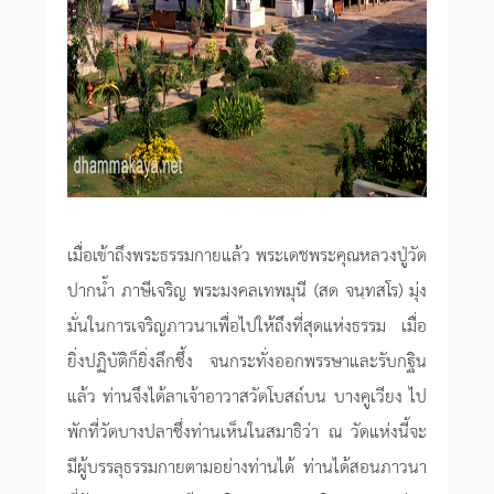
เมื่อเข้าถึงพระธรรมกายแล้ว พระเดชพระคุณหลวงปู่วัด
ปากน้ำ ภาษีเจริญ พระมงคลเทพมุนี (สด จนฺทสโร) มุ่ง
มั่นในการเจริญภาวนาเพื่อไปให้ถึงที่สุดแห่งธรรม เมื่อ
ยิ่งปฏิบัติก็ยิ่งลึกซึ้ง จนกระทั่งออกพรรษาและรับกฐิน
แล้ว ท่านจึงได้ลาเจ้าอาวาสวัดโบสถ์บน บางคูเวียง ไป
พักที่วัดบางปลาซึ่งท่านเห็นในสมาธิว่า ณ วัดแห่งนี้จะ
มีผู้บรรลุธรรมกายตามอย่างท่านได้ ท่านได้สอนภาวนา