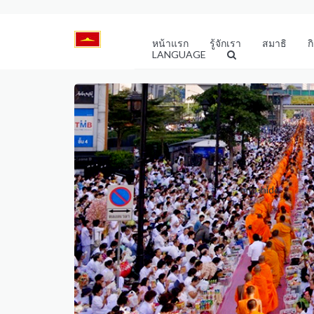
หน้าแรก
รู้จักเรา
สมาธิ
ก
LANGUAGE
mfp-hide