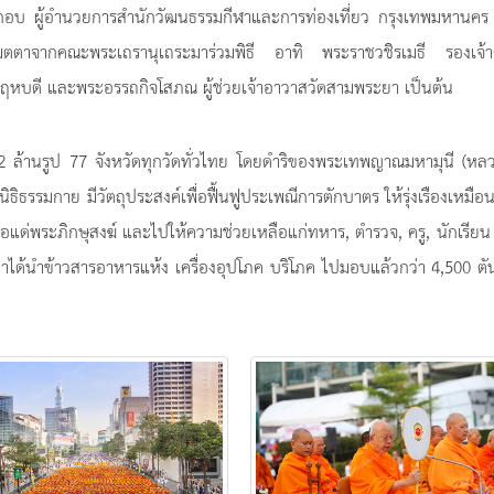
ะกอบ ผู้อำนวยการสำนักวัฒนธรรมกีฬาและการท่องเที่ยว กรุงเทพมหานคร 
มตตาจากคณะพระเถรานุเถระมาร่วมพิธี อาทิ พระราชวชิรเมธี รองเจ้
ดคฤหบดี และพระอรรถกิจโสภณ ผู้ช่วยเจ้าอาวาสวัดสามพระยา เป็นต้น
ะ 2 ล้านรูป 77 จังหวัดทุกวัดทั่วไทย โดยดำริของพระเทพญาณมหามุนี (หล
ธรรมกาย มีวัตถุประสงค์เพื่อฟื้นฟูประเพณีการตักบาตร ให้รุ่งเรืองเหมือ
อแด่พระภิกษุสงฆ์ และไปให้ความช่วยเหลือแก่ทหาร, ตำรวจ, ครู, นักเรีย
มาได้นำข้าวสารอาหารแห้ง เครื่องอุปโภค บริโภค ไปมอบแล้วกว่า 4,500 ตั