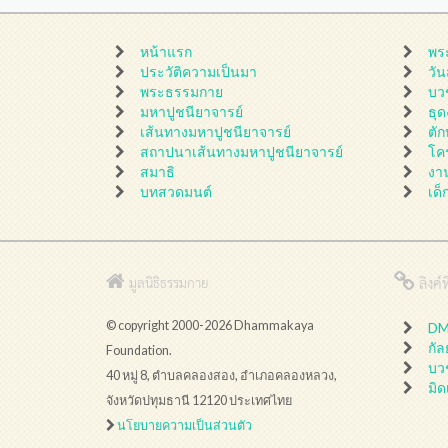
หน้าแรก
พร
ประวัติความเป็นมา
วั
พระธรรมกาย
บว
มหาปูชนียาจารย์
ธุ
เส้นทางมหาปูชนียาจารย์
ตั
สถาปนาเส้นทางมหาปูชนียาจารย์
โค
สมาธิ
งา
บทสวดมนต์
เด็
ลิงค์ที
มูลนิธิธรรมกาย
© copyright 2000-2026 Dhammakaya
DMC
กั
Foundation.
บว
40 หมู่ 8, ตำบลคลองสอง, อำเภอคลองหลวง,
มิด
จังหวัดปทุมธานี 12120 ประเทศไทย
นโยบายความเป็นส่วนตัว