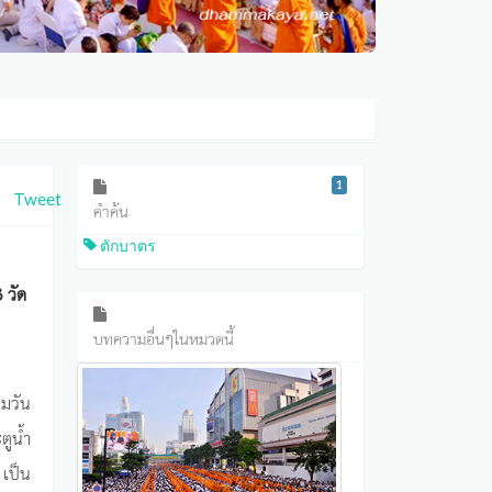
1
Tweet
คำค้น
ตักบาตร
 วัด
บทความอื่นๆในหมวดนี้
ุมวัน
ูน้ำ
เป็น