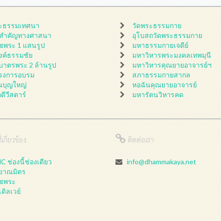
ะธรรมเทศนา
วัดพระธรรมกาย
นสำคัญทางศาสนา
อุโบสถวัดพระธรรมกาย
ชพระ 1 แสนรูป
มหาธรรมกายเจดีย์
ดงค์ธรรมชัย
มหาวิหารพระมงคลเทพมุนี
กบาตรพระ 2 ล้านรูป
มหาวิหารคุณยายอาจารย์ฯ
รงการอบรม
สภาธรรมกายสากล
นบุญใหญ่
หอฉันคุณยายอาจารย์
กดีวีสตาร์
มหารัตนวิหารคด
่เกี่ยวข้อง
ติดต่อเรา
 ช่องนี้ช่องเดียว
info@dhammakaya.net
ลยาณมิตร
ชพระ
เดิลเวย์