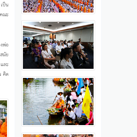
เป็น
าคณะ
วงพ่อ
นสมัย
น และ
น คิด