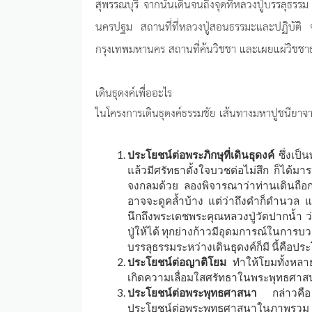
สุพรรณบุรี จากนั้นเดินจนถึงจุดที่หลวงปู่บรรลุธร
นครปฐม สถานที่ที่หลวงปู่สอนธรรมะและปฏิบัติ จน
กรุงเทพมหานคร สถานที่ค้นวิชชา และเผยแผ่วิชชาธ
เดินธุดงค์เพื่ออะไร
ในโครงการเดินธุดงค์ธรรมชัย เส้นทางมหาปูชนียาจาร
ประโยชน์ต่อพระภิกษุที่เดินธุดงค์
ซึ่งเป
แล้วมีศรัทธาตั้งใจบวชต่อไม่สึก ก็ได้มาร
จงกลมด้วย ลองพิจารณาว่าท่านเดินถือ
อาจจะดูคล้ำบ้าง แต่ว่าถึงดำก็ดำนวล แล
นึกถึงพระเดชพระคุณหลวงปู่วัดปากน้ำ ว
ปู่ให้ได้ ทุกย่างก้าวมีอุดมการณ์ในการ
บรรลุธรรมระหว่างเดินธุดงค์ก็มี นี้คือปร
ประโยชน์ต่อญาติโยม
ทำให้โยมทั้งหลายม
เกิดความเลื่อมใสศรัทธาในพระพุทธศาส
ประโยชน์ต่อพระพุทธศาสนา
กล่าวคือ 
ประโยชน์ต่อพระพุทธศาสนาในภาพรวม แม