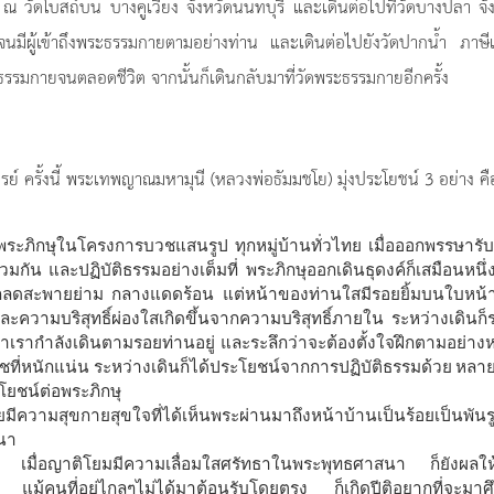
รม ณ วัดโบสถ์บน บางคูเวียง จังหวัดนนทบุรี และเดินต่อไปที่วัดบางปลา จั
มีผู้เข้าถึงพระธรรมกายตามอย่างท่าน และเดินต่อไปยังวัดปากน้ำ ภาษี
รรมกายจนตลอดชีวิต จากนั้นก็เดินกลับมาที่วัดพระธรรมกายอีกครั้ง
ย์ ครั้งนี้ พระเทพญาณมหามุนี (หลวงพ่อธัมมชโย) มุ่งประโยชน์ 3 อย่าง คื
็นพระภิกษุในโครงการบวชแสนรูป ทุกหมู่บ้านทั่วไทย เมื่อออกพรรษารับ
วมกัน และปฏิบัติธรรมอย่างเต็มที่ พระภิกษุออกเดินธุดงค์ก็เสมือนหนึ่
กลดสะพายย่าม กลางแดดร้อน แต่หน้าของท่านใสมีรอยยิ้มบนใบหน้า
ะความบริสุทธิ์ผ่องใสเกิดขึ้นจากความบริสุทธิ์ภายใน ระหว่างเดินก็ร
่าเรากำลังเดินตามรอยท่านอยู่ และระลึกว่าจะต้องตั้งใจฝึกตามอย่าง
บวชที่หนักแน่น ระหว่างเดินก็ได้ประโยชน์จากการปฏิบัติธรรมด้วย หลา
ะโยชน์ต่อพระภิกษุ
ีความสุขกายสุขใจที่ได้เห็นพระผ่านมาถึงหน้าบ้านเป็นร้อยเป็นพันรู
นา
เมื่อญาติโยมมีความเลื่อมใสศรัทธาในพระพุทธศาสนา ก็ยังผลให้
้คนที่อยู่ไกลๆไม่ได้มาต้อนรับโดยตรง ก็เกิดปีติอยากที่จะมาศ