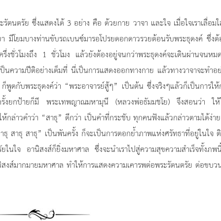
ตนตรัย ซึ่งแสดงได้ 3 อย่าง คือ ด้วยกาย วาจา และใจ เมื่อใจเราเลื่อม
า มีโยมบางท่านขับรถเบนซ์มารอโปรยดอกดาวรวยต้อนรับพระธุดงค์ ซึ่งต้
ครึ่งชั่วโมงถึง 1 ชั่วโมง แล้วยังต้องอยู่จนกว่าพระธุดงค์จะเดินผ่านจนห
ป็นความปีติอย่างเต็มที่ นี่เป็นการแสดงออกทางกาย แล้วทางวาจาจะทำอย
 ก็พูดกับพระธุดงค์ว่า “พระอาจารย์สู้ๆ” เป็นต้น ซึ่งจริงๆแล้วก็เป็นการให้
งครั้งยกป้ายก็มี พระเทพญาณมหามุนี (หลวงพ่อธัมมชโย) จึงสอนว่า ให้
กล่าวคำว่า “สาธุ” ดีกว่า เป็นคำที่กระชับ ทุกคนฟังแล้วกล่าวตามได้ง่าย
าธุ สาธุ สาธุ” เป็นพันครั้ง ก็จะเป็นการตอกย้ำภาพแห่งศรัทธาที่อยู่ในใจ ต
ในใจ อานิสงส์ก็ยิ่งมหาศาล ซึ่งจะนำเราไปสู่ความสุขความสำเร็จทั้งภพน
ีอานิสงส์มากมายมหาศาล ทำให้การแสดงความเคารพต่อพระรัตนตรัย ต่อขบว