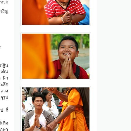
งหวัด
เจริญ
อ
กฐิน
งเดิน
 ผิว
ะลึก
หลวง
ยๆรูป
ป ก็
เกิด
ึกษา