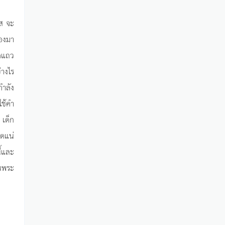
ใส จะ
องมา
มดแถว
่างไร
กำลัง
ใช้คำ
 เด็ก
ิดแน่
ี้และ
นพระ