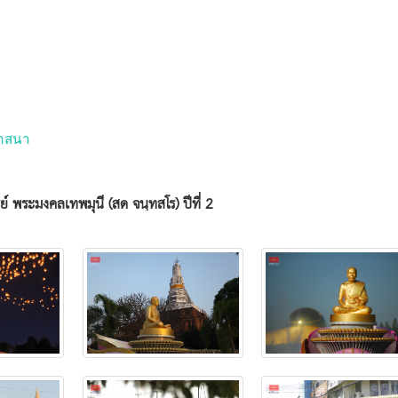
ศาสนา
 พระมงคลเทพมุนี (สด จนฺทสโร) ปีที่ 2