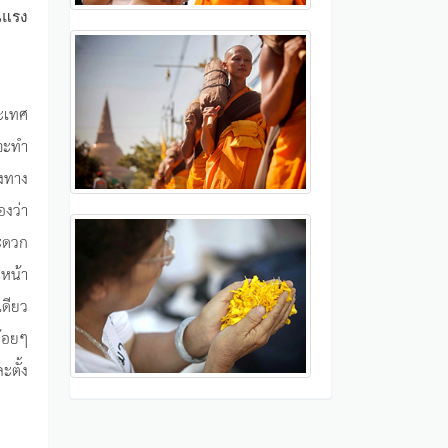
นแรง
ระเทศ
 จะทำ
องทาง
องว่า
สะดวก
งหน้า
เดียว
น้อยๆ
ะตั้ง