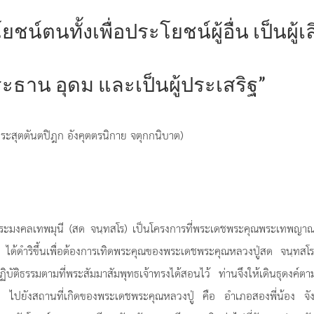
โยชน์ตนทั้งเพื่อประโยชน์ผู้อื่น เป็นผู้เ
ประธาน อุดม และเป็นผู้ประเสริฐ”
ระสุตตันตปิฎก อังคุตตรนิกาย จตุกกนิบาต)
 พระมงคลเทพมุนี (สด จนฺทสโร) เป็นโครงการที่พระเดชพระคุณพระเทพญา
ได้ดำริขึ้นเพื่อต้องการเทิดพระคุณของพระเดชพระคุณหลวงปู่สด จนฺทสโ
บัติธรรมตามที่พระสัมมาสัมพุทธเจ้าทรงได้สอนไว้ ท่านจึงให้เดินธุดงค์ตา
ย ไปยังสถานที่เกิดของพระเดชพระคุณหลวงปู่ คือ อำเภอสองพี่น้อง จัง