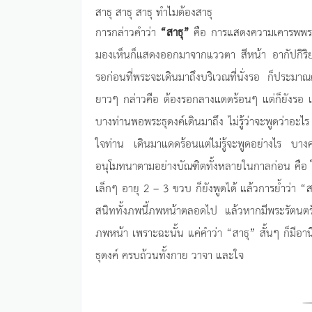
สาธุ สาธุ สาธุ ทำไมต้องสาธุ
การกล่าวคำว่า
“สาธุ”
คือ การแสดงความเคารพพระรั
มองเห็นก็แสดงออกมาจากแววตา สีหน้า อากัปกิริย
รอก่อนที่พระจะเดินมาถึงบริเวณที่นั่งรอ ก็ประมาณ
ยาวๆ กล่าวคือ ต้องรอกลางแดดร้อนๆ แต่ก็ยังรอ เ
บางท่านพอพระธุดงค์เดินมาถึง ไม่รู้ว่าจะพูดว่าอะไร
ใจท่าน เดินมาแดดร้อนแต่ไม่รู้จะพูดอย่างไร บา
อนุโมทนาตามอย่างบัณฑิตทั้งหลายในกาลก่อน คือ ให้
เล็กๆ อายุ 2 – 3 ขวบ ก็ยังพูดได้ แล้วการย้ำว่า “ส
สนิททั้งภพนี้ภพหน้าตลอดไป แล้วหากมีพระรัตนตรัย
ภพหน้า เพราะฉะนั้น แค่คำว่า “สาธุ” สั้นๆ ก็ม
ธุดงค์ ครบถ้วนทั้งกาย วาจา และใจ