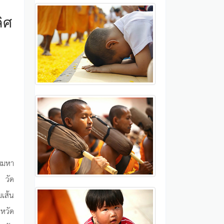
ลิศ
ณมหา
ร วัด
มเส้น
หวัด