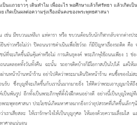
็นแถวยาวๆ เดินทำไม เพื่ออะไร พอศึกษาแล้วก็ศรัทธา แล้วเกิดเป็
ย เกิดเป็นผลต่อความรุ่งเรืองมั่นคงของพระพุทธศาสนา
้งนั้น เช่น มีขบวนแห่ลิเก แห่ดารา หรือ ขบวนต้อนรับนักกีฬากลับจากต่างป
ได้ยินข่าวหรือไม่ว่า ปิดถนนราชดำเนินเพื่อโชว์รถ ก็มีปัญหาเรื่องรถติด คือ
ชน์ที่จะเกิดขึ้นมันคุ้มค่าหรือไม่ การเดินธุดงค์ พระภิกษุใช้ถนนเพียง 1 ช่
นนตลอดทั้งวันทั้งคืน ฉะนั้น รถอาจติดบ้างก็มีโอกาสเป็นไปได้ แต่ให้ม
ผ่านหน้าบ้านหน้าร้าน อย่าไปคิดว่าพระมาเดินปิดหน้าร้าน คนซื้อของไม่
อนรับ ซึ่งบุญที่จะเกิดขึ้นกับเรานั้นมากมายยิ่ง ให้คิดว่าพระเอาบุญมาให้ถึ
ป็นพันรูป อีกทั้งเป็นพระภิกษุที่ตั้งใจฝึกตนอย่างดี อย่างนี้เป็นบุญใหญ่ที
 ต่อพระพุทธศาสนา ประโยชน์เกิดมหาศาลมากยิ่งกว่าอุปสรรคที่เกิดขึ้นเล็กๆ
่าเราเสียสละ ให้เรารักษาใจให้เป็นบุญกุศล ให้มองด้วยความเลื่อมใส แล
างมหาศาลแน่นอน