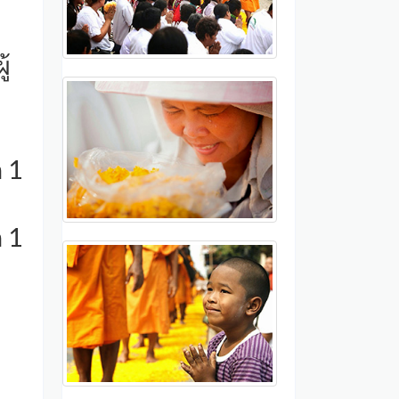
้
ก 1
ก 1