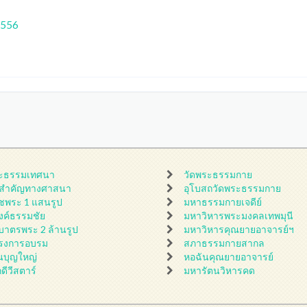
2556
ะธรรมเทศนา
วัดพระธรรมกาย
นสำคัญทางศาสนา
อุโบสถวัดพระธรรมกาย
ชพระ 1 แสนรูป
มหาธรรมกายเจดีย์
ดงค์ธรรมชัย
มหาวิหารพระมงคลเทพมุนี
กบาตรพระ 2 ล้านรูป
มหาวิหารคุณยายอาจารย์ฯ
รงการอบรม
สภาธรรมกายสากล
นบุญใหญ่
หอฉันคุณยายอาจารย์
กดีวีสตาร์
มหารัตนวิหารคด