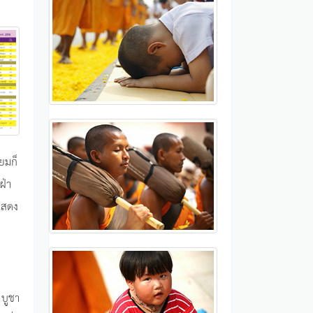
ยมก็
ฝ่า
แสดง
 บูชา