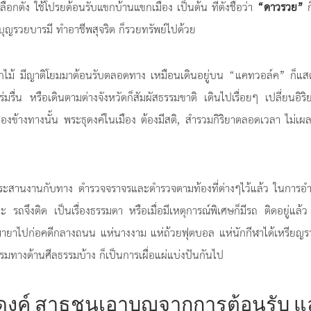
ือกตั้ง ใช้โปรยต้อนรับแขกบ้านแขกเมือง เป็นต้น ที่ตั้งชื่อว่า
“ดาวรวย”
ก็
รวยบุญรวยบารมี ทำอาชีพสุจริต ก็รวยทรัพย์ไปด้วย
ดอกไม้ มีญาติโยมมาต้อนรับตลอดทาง เหมือนเดินอยู่บน “แคทวอล์ค” ก็แส
็ร่มรื่น หรือเดินตามต่างจังหวัดก็สัมผัสธรรมขาติ เดินไปเรื่อยๆ เปลี่ยนอิร
อดสองข้างทางนั้น พระธุดงค์ในเมือง ต้องมีสติ, สำรวมกิริยาตลอดเวลา ไม่เผ
้ประสานงานกับทาง ตำรวจจราจรและตำรวจตามท้องที่ต่างๆไว้แล้ว ในการอ
ถจึงติด เป็นเรื่องธรรมดา หรือเมื่อมีเหตุการณ์พิเศษก็มีรถ ติดอยู่แล้ว
มายาไปก่อคดีกลางถนน แห่นางงาม แห่ถ้วยฟุตบอล แห่นักกีฬาได้เหรียญร
จกรรมทางด้านศีลธรรมบ้าง ก็เป็นการเผื่อแผ่แบ่งปันกันไป
ดงค์ สาธุชนเอาบุญจากการต้อนรับ แ