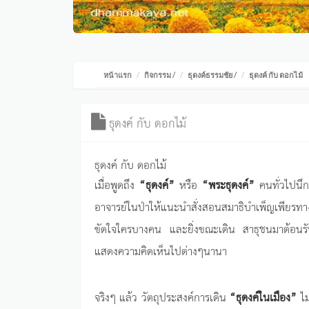
หน้าแรก
กิจกรรม
/
ธุดงค์ธรรมชัย
/
ธุดงค์ กับ ดอกไม้
ธุดงค์ กับ ดอกไม้
ธุดงค์ กับ ดอกไม้
เมื่อพูดถึง
“ธุดงค์”
หรือ
“พระธุดงค์”
คนทั่วไปนึก
อาจารย์ในป่าให้แนะนำสั่งสอนสมาธิบำเพ็ญเพียรทา
ขัดใจใครบางคน และยิ่งขณะเดิน สาธุชนมาต้อนรั
แสดงความคิดเห็นไปต่างๆนานา
จริงๆ แล้ว วัตถุประสงค์การเดิน
“ธุดงค์ในเมือง”
ไม