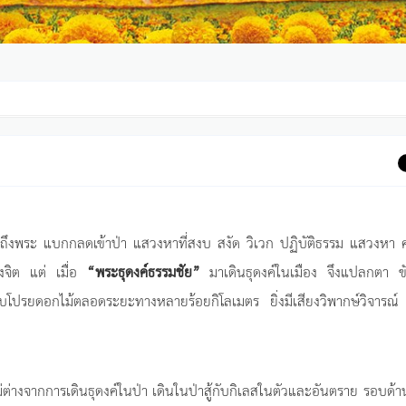
ถึงพระ แบกกลดเข้าป่า แสวงหาที่สงบ สงัด วิเวก ปฏิบัติธรรม แสวงหา 
งจิต แต่ เมื่อ
“พระธุดงค์ธรรมชัย”
มาเดินธุดงค์ในเมือง จึงแปลกตา ข
บโปรยดอกไม้ตลอดระยะทางหลายร้อยกิโลเมตร ยิ่งมีเสียงวิพากษ์วิจารณ์
่ต่างจากการเดินธุดงค์ในป่า เดินในป่าสู้กับกิเลสในตัวและอันตราย รอบด้า