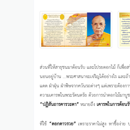
ส่วนที่ให้สาธุชนมาต้อนรับ และโปรยดอกไม้ ก็เพื่อ
นอนอยู่บ้าน ...พระศาสนาจะเจริญได้อย่างไร และถ้าเ
แดด ฝ่าฝุ่น ฝ่าพิษจากควันรถต่างๆ แต่เพราะต้องก
ความเคารพในพระรัตนตรัย ด้วยการนำดอกไม้มาบูชาพร
“ปฏิสันถารคารวะตา”
หมายถึง
เคารพในการต้อนรั
ที่ใช้
“ดอกดาวรวย”
เพราะราคาไม่สูง หาชื้อง่าย 