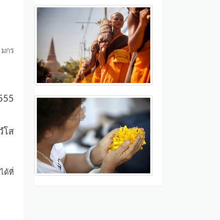
7 มกร
2555
วํโส
ด้ที่