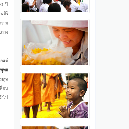
00 ปี
นสิริ
งความ
กแสวง
อแต่
ะพุทธ
มสุข
เดือน
จ้าไป