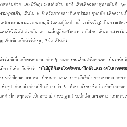
สของคนอื่นด้วย และมีวัตถุประสงค์เสริม อาทิ เดินเพื่อฉลองพุทธชยันตี 2,6
 พระพุทธเจ้า, เดินใน 6 จังหวัดภาคกลางที่เคยประสบอุทกภัย เพื่อความเป็
้วยพระเดชพระคุณพระมงคลเทพมุนี (หลวงปู่วัดปากน้ำ ภาษีเจริญ) เป็นการแสด
ละจิตใจให้ไปด้วยกัน เพราะเมื่อผู้มีจิตศรัทธาจากทั่วโลก เดินทางมาจาริ
 เช่นเดียวกับทัวร์ทำบุญ 9 วัด เป็นต้น
่าวไม่ดีเกี่ยวกับพระออกมาบ่อยๆ จนบางคนเสื่อมศรัทธาพระ หันมานับถื
ือง ก็เพื่อ ยืนยันว่า
“ยังมีผู้ที่ยังสนใจศรัทธามาฝึกตัวและบวชในบวรพร
ุทธเจ้ามีคุณค่ามากพอ ที่คนหลายคนสามารถตัดสินใจสละอนาคตและควา
นรูป ก่อนเดินท่านก็ฝึกตัวมากว่า 5 เดือน นั่งสมาธิอย่างเข้มข้นตลอด
สสติ มีพระพุทธเจ้าเป็นอารมณ์ (กรรมฐาน) ระลึกถึงคุณพระสัมมาสัมพุทธเ