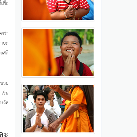
เพื่อ
ดงว่า
ิยาบถ
ลอสติ
ำนวย
 เช่น
างวัล
ละ