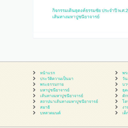
กิจกรรมเดินธุดงค์ธรรมชัย ประจำปี พ.ศ.
เส้นทางมหาปูชนียาจารย์
หน้าแรก
พร
ประวัติความเป็นมา
วั
พระธรรมกาย
บว
มหาปูชนียาจารย์
ธุ
เส้นทางมหาปูชนียาจารย์
ตั
สถาปนาเส้นทางมหาปูชนียาจารย์
โค
สมาธิ
งา
บทสวดมนต์
เด็