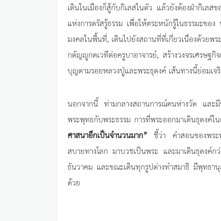
เดินในเมืองก็สู้กับกิเลสในตัว แล้วยังต้องฝ่ากิเล
แห่งการตรัสรู้ธรรม เพื่อให้ตระหนักรู้ในธรรมะของ
มงคลในพื้นที่, เดินไปยังสถานที่ที่เกี่ยวเนื่องด
กตัญญูกตเวทีต่อครูบาอาจารย์, สร้างวงจรเศรษฐกิจแ
บุญตามรอยหลวงปู่และพระธุดงค์ เส้นทางนี้ย่อมเจริญ
นอกจากนี้ ท่ามกลางสถานการณ์คนห่างวัด และมีข
พระพุทธกับพระธรรม การที่พระออกมาเดินธุดงค์ในเม
ศาสนาอีกเป็นจำนวนมาก”
ชี้ว่า คำสอนของพระพ
สบายทางโลก มาบวชเป็นพระ และมาเดินธุดงค์กว่าพั
ธันวาคม และขณะเดินทุกรูปต่างทำสมาธิ มีพุทธานุ
ด้วย