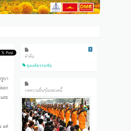
1
คำค้น
ธุดงค์ธรรมชัย
ครูบา
ัดอก
บทความอื่นๆในหมวดนี้
 และ
น แต่