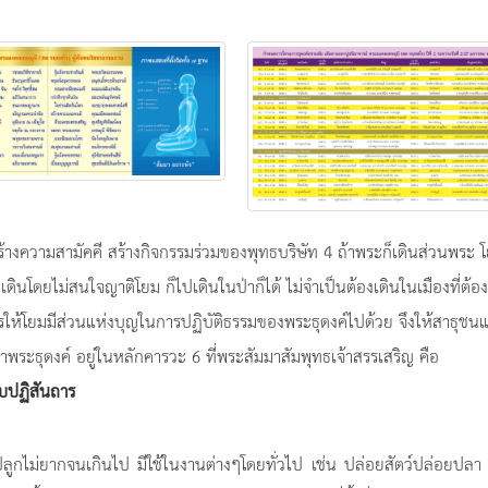
สร้างความสามัคคี สร้างกิจกรรมร่วมของพุทธบริษัท 4 ถ้าพระก็เดินส่วนพระ โ
ดินโดยไม่สนใจญาติโยม ก็ไปเดินในป่าก็ได้ ไม่จำเป็นต้องเดินในเมืองที่ต้อง
ารให้โยมมีส่วนแห่งบุญในการปฏิบัติธรรมของพระธุดงค์ไปด้วย จึงให้สาธุชน
ะธุดงค์ อยู่ในหลักคารวะ 6 ที่พระสัมมาสัมพุทธเจ้าสรรเสริญ คือ
บปฏิสันถาร
ปลูกไม่ยากจนเกินไป มีใช้ในงานต่างๆโดยทั่วไป เช่น ปล่อยสัตว์ปล่อยปลา