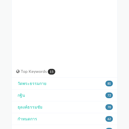
สันติภาพมาสู่มวลมนุษยชาติ การสร้างความเข้ม
แข้งและสมัครสมานสามัคคีให้แก่พระศาสนา และ
ที่สำคัญที่สุดคือการแพร่ขยายความรู้ในการเจริญ
สมาธิภาวนา ให้กับชาวโลกโดยไม่จำกัด เชื้อชาติ
ความเชื่อ ศาสนา และเผ่าพันธุ์
Top Keywords
15
วัดพระธรรมกาย
81
กฐิน
72
ธุดงค์ธรรมชัย
70
กำหนดการ
62