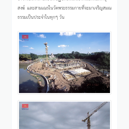
สงฆ์ และสามเณรในวัดพระธรรมกายที่จะมาเจริญสมณ
ธรรมเป็นประจำในทุกๆ วัน