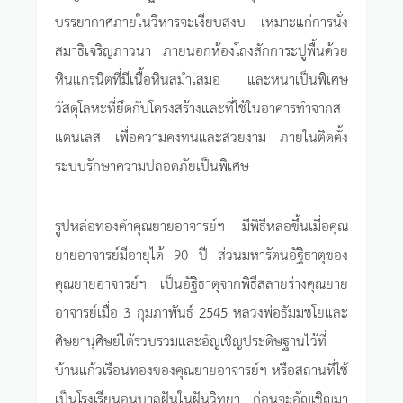
บรรยากาศภายในวิหารจะเงียบสงบ เหมาะแก่การนั่ง
สมาธิเจริญภาวนา ภายนอกห้องโถงสักการะปูพื้นด้วย
หินแกรนิตที่มีเนื้อหินสม่ำเสมอ และหนาเป็นพิเศษ
วัสดุโลหะที่ยึดกับโครงสร้างและที่ใช้ในอาคารทำจากส
แตนเลส เพื่อความคงทนและสวยงาม ภายในติดตั้ง
ระบบรักษาความปลอดภัยเป็นพิเศษ
รูปหล่อทองคำคุณยายอาจารย์ฯ มีพิธีหล่อขึ้นเมื่อคุณ
ยายอาจารย์มีอายุได้ 90 ปี ส่วนมหารัตนอัฐิธาตุของ
คุณยายอาจารย์ฯ เป็นอัฐิธาตุจากพิธีสลายร่างคุณยาย
อาจารย์เมื่อ 3 กุมภาพันธ์ 2545 หลวงพ่อธัมมชโยและ
ศิษยานุศิษย์ได้รวบรวมและอัญเชิญประดิษฐานไว้ที่
บ้านแก้วเรือนทองของคุณยายอาจารย์ฯ หรือสถานที่ใช้
เป็นโรงเรียนอนุบาลฝันในฝันวิทยา ก่อนจะอัญเชิญมา