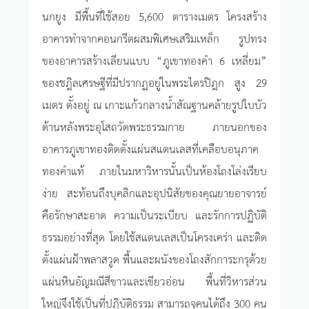
นกยูง มีพื้นที่ใช้สอย 5,600 ตารางเมตร โครงสร้าง
อาคารทำจากคอนกรีตผสมพิเศษเสริมเหล็ก รูปทรง
ของอาคารสร้างเลียนแบบ “ภูเขาทองคำ 6 เหลี่ยม”
ของชฎิลเศรษฐีที่มีปรากฏอยู่ในพระไตรปิฎก สูง 29
เมตร ตั้งอยู่ ณ เกาะแก้วกลางน้ำสัณฐานคล้ายรูปใบบัว
ด้านหลังพระอุโสถวัดพระธรรมกาย ภายนอกของ
อาคารภูเขาทองติดตั้งแผ่นสแตนเลสที่เคลือบอนุภาค
ทองคำแท้ ภายในมหาวิหารนั้นเป็นห้องโถงโล่งเรียบ
ง่าย สะท้อนถึงบุคลิกและอุปนิสัยของคุณยายอาจารย์
คือรักษาสะอาด ความเป็นระเบียบ และรักการปฏิบัติ
ธรรมอย่างที่สุด โดยใช้สแตนเลสเป็นโครงเคร่า และติด
ตั้งแผ่นฝ้าพลาสวูด พื้นและผนังของโถงสักการะกรุด้วย
แผ่นหินอัญมณีสีขาวและเขียวอ่อน พื้นที่วิหารส่วน
ใหญ่จึงใช้เป็นที่ปฏิบัติธรรม สามารถจุคนได้ถึง 300 คน