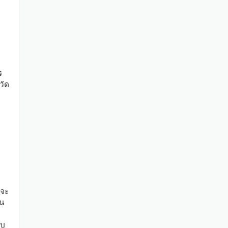
ร
วัด
 จะ
ใน
พบ