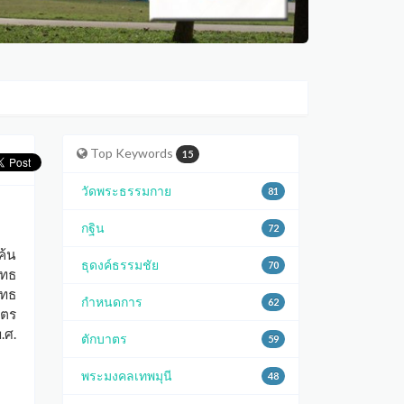
Top Keywords
15
วัดพระธรรมกาย
81
กฐิน
72
ค้น
ธุดงค์ธรรมชัย
70
ุทธ
ุทธ
กำหนดการ
62
ูตร
.ศ.
ตักบาตร
59
พระมงคลเทพมุนี
48