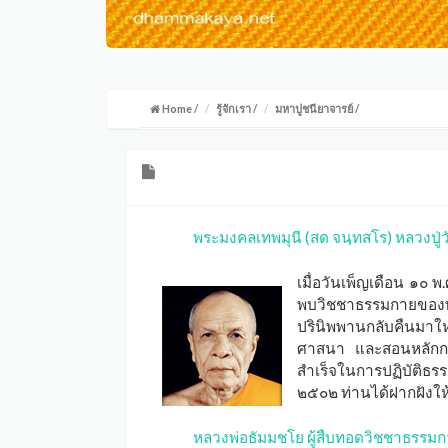
Home
/
รู้จักเรา
/
มหาปูชนียาจารย์
/
พระมงคลเทพมุนี (สด จนฺทสโร) หลวงปู่
เมื่อวันเพ็ญเดือน ๑๐ 
พบวิชชาธรรมกายของพร
ปรินิพพานกลับคืนมาใ
ศาสนา และสอนหลักการป
สำเร็จในการปฏิบัติธร
๒๕๐๒ ท่านได้ฝากฝังให
หลวงพ่อธัมมชโย ผู้สืบทอดวิชชาธรรม