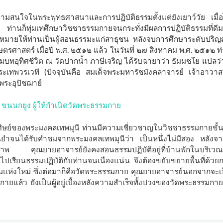
มสนใจในพระพุทธศาสนาและการปฏิบัติธรรมตั้งแต่ยังเยาว์วัย เมื่อ
ท่านก็ทุ่มเทศึกษาวิชชาธรรมกายจนกระทั่งมีผลการปฏิบัติธรรมที่ดี
หมายให้ท่านเป็นผู้สอนธรรมะแก่สาธุชน หลังจบการศึกษาระดับปริ
ตรศาสตร์ เมื่อปี พ.ศ. ๒๕๑๒ แล้ว ในวันที่ ๒๗ สิงหาคม พ.ศ. ๒๕๑๒ ท
มบทอุทิศชีวิต ณ วัดปากน้ำ ภาษีเจริญ ได้รับฉายาว่า ธัมมชโย แปลว่า 
เทพวรเวที (ปัจจุบันคือ สมเด็จพระมหารัชมังคลาจารย์ เจ้าอาวาส
นพระอุปัชฌาย์
 ขนนกยูง ผู้ให้กำเนิดวัดพระธรรมกาย
ิษย์ของพระมงคลเทพมุนี ท่านมีความเชี่ยวชาญในวิชชาธรรมกายขั้น
ยำจนได้รับคำชมจากพระมงคลเทพมุนีว่า เป็นหนึ่งไม่มีสอง หลังจาก
พ คุณยายอาจารย์ยังคงสอนธรรมปฏิบัติอยู่ที่บ้านพักในบริเวณ
์ไปเรียนธรรมปฏิบัติกับท่านจนเนืองแน่น จึงต้องขยับขยายพื้นที่ด้วย
รรมแห่งใหม่ ซึ่งต่อมาก็คือวัดพระธรรมกาย คุณยายอาจารย์นอกจากจะเ
กายแล้ว ยังเป็นผู้อยู่เบื้องหลังความสำเร็จทั้งปวงของวัดพระธรรมกาย