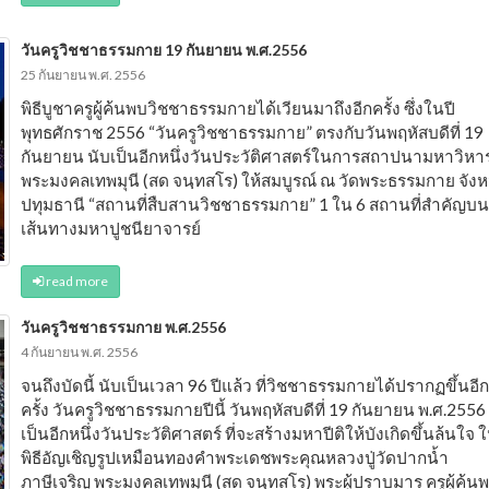
วันครูวิชชาธรรมกาย 19 กันยายน พ.ศ.2556
25 กันยายน พ.ศ. 2556
พิธีบูชาครูผู้ค้นพบวิชชาธรรมกายได้เวียนมาถึงอีกครั้ง ซึ่งในปี
พุทธศักราช 2556 “วันครูวิชชาธรรมกาย” ตรงกับวันพฤหัสบดีที่ 19
กันยายน นับเป็นอีกหนึ่งวันประวัติศาสตร์ในการสถาปนามหาวิหา
พระมงคลเทพมุนี (สด จนฺทสโร) ให้สมบูรณ์ ณ วัดพระธรรมกาย จังห
ปทุมธานี “สถานที่สืบสานวิชชาธรรมกาย” 1 ใน 6 สถานที่สำคัญบน
เส้นทางมหาปูชนียาจารย์
read more
วันครูวิชชาธรรมกาย พ.ศ.2556
4 กันยายน พ.ศ. 2556
จนถึงบัดนี้ นับเป็นเวลา 96 ปีแล้ว ที่วิชชาธรรมกายได้ปรากฏขึ้นอีก
ครั้ง วันครูวิชชาธรรมกายปีนี้ วันพฤหัสบดีที่ 19 กันยายน พ.ศ.2556
เป็นอีกหนึ่งวันประวัติศาสตร์ ที่จะสร้างมหาปีติให้บังเกิดขึ้นล้นใจ 
พิธีอัญเชิญรูปเหมือนทองคำพระเดชพระคุณหลวงปู่วัดปากน้ำ
ภาษีเจริญ พระมงคลเทพมุนี (สด จนฺทสโร) พระผู้ปราบมาร ครูผู้ค้น