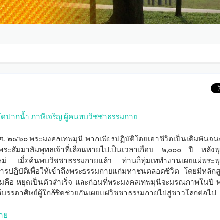
วัดปากน้ำ ภาษีเจริญ ผู้คนพบวิชชาธรรมกาย
พ.ศ. ๒๔๖๐ พระมงคลเทพมุนี พากเพียรปฏิบัติโดยเอาชีวิตเป็นเดิมพันจน
ะสัมมาสัมพุทธเจ้าที่เลือนหายไปเป็นเวลาเกือบ ๒,๐๐๐ ปี หลังพ
หม่ เมื่อค้นพบวิชชาธรรมกายแล้ว ท่านก็ทุ่มเททำงานเผยแผ่พระพ
ฏิบัติเพื่อให้เข้าถึงพระธรรมกายแก่มหาชนตลอดชีวิต โดยมีหลักส
รมคือ หยุดเป็นตัวสำเร็จ และก่อนที่พระมงคลเทพมุนีจะมรณภาพในปี พ
้บรรดาศิษย์ผู้ใกล้ชิดช่วยกันเผยแผ่วิชชาธรรมกายไปสู่ชาวโลกต่อไป
กาย