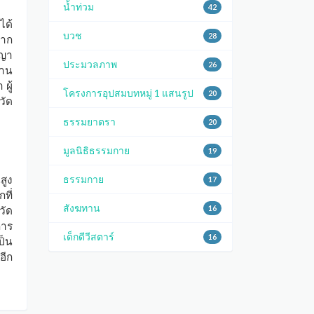
น้ำท่วม
42
ได้
บวช
28
มาก
ญญา
ประมวลภาพ
26
่าน
ผู้
โครงการอุปสมบทหมู่ 1 แสนรูป
20
วัด
ธรรมยาตรา
20
มูลนิธิธรรมกาย
19
สูง
ธรรมกาย
17
ที่
สังฆทาน
16
วัด
การ
เด็กดีวีสตาร์
16
ป็น
อีก