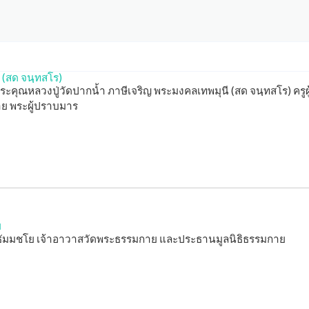
 (สด จนฺทสโร)
ระคุณหลวงปู่วัดปากน้ำ ภาษีเจริญ พระมงคลเทพมุนี (สด จนฺทสโร) ครูผู
ย พระผู้ปราบมาร
ย
อธัมมชโย เจ้าอาวาสวัดพระธรรมกาย และประธานมูลนิธิธรรมกาย