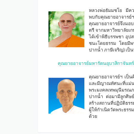
หลวงพ่อธัมมชโย มีควา
พบกับคุณยายอาจารย์ฯ 
คุณยายอาจารย์จึงมอบ
ตรี จากมหาวิทยาลัยเกษ
ได้เข้าพิธีบรรพชา อุปส
ชนะโดยธรรม โดยมีพระ
ปากน้ำ ภาษีเจริญ) เป็
คุณยายอาจารย์มหารัตนอุบาสิกาจันทร์
คุณยายอาจารย์ฯ เป็นศ
และมีญาณทัศนะที่แม่น
พระมงคลเทพมุนีมรณภา
ปากน้ำ ต่อมามีลูกศิษย
สร้างสถานที่ปฏิบัติธ
ผู้ให้กำเนิดวัดพระธรรม
ด้วย