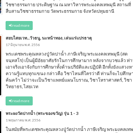
วิชชาธรรมกาย ประดิษฐาน ณ มหาวิหารพระมงคลเทพมุนี สถานที่
สืบสานวิชชาธรรมกาย วัดพระธรรมกาย จังหวัดปทุมธานี
read more
สยบไสยเวท...วัวธนู, นะหน้าทอง, เล่นแร่แปรธาตุ
17 มิถุนายน พ.ศ. 2556
พระเดชพระคุณหลวงปู่วัดปาน้ำ ภาษีเจริญ พระมงคลเทพมุนี (สด
จนฺทสโร) เป็นผู้มีอัธยาศัยรักในการศึกษามาก หลังจากบวชแล้ว ท่า
เอาจริงเอาจังกับการศึกษาทั้งด้านปริยัติและปฏิบัติ อีกทั้งยังแสวงห
ความรู้แทบทุกแขนง กล่าวคือ วิชาไหนที่ใครว่าดี ท่านก็จะไปศึกษ
ค้นคว้า ไม่ว่าจะเป็นวิชาแพทย์แผนโบราณ, วิชาโหราศาสตร์, วิชา
วิทยาธร, ไสยเวท
read more
พระผงวัดปากน้ำ (พระของขวัญ) รุ่น 1 - 3
1 พฤษภาคม พ.ศ. 2556
ในสมัยที่พระเดชพระคุณหลวงปู่วัดปากน้ำ ภาษีเจริญ พระมงคลเทพ