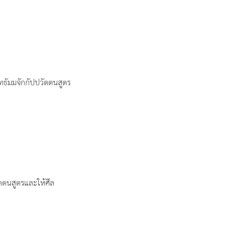
ธัมมจักกัปปวัตตนสูตร
ตนสูตรและให้ศีล