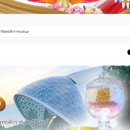
จำปีพุทธศักราช ๒๕๖๗