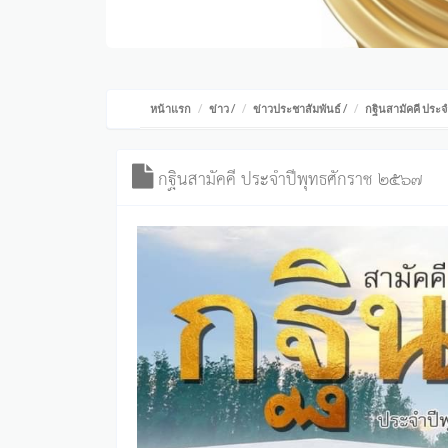
หน้าแรก
ข่าว
/
ข่าวประชาสัมพันธ์
/
กฐินสามัคคี ประ
กฐินสามัคคี ประจำปีพุทธศักราช ๒๕๖๗