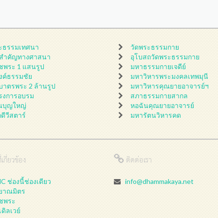
ะธรรมเทศนา
วัดพระธรรมกาย
นสำคัญทางศาสนา
อุโบสถวัดพระธรรมกาย
ชพระ 1 แสนรูป
มหาธรรมกายเจดีย์
ดงค์ธรรมชัย
มหาวิหารพระมงคลเทพมุนี
กบาตรพระ 2 ล้านรูป
มหาวิหารคุณยายอาจารย์ฯ
รงการอบรม
สภาธรรมกายสากล
นบุญใหญ่
หอฉันคุณยายอาจารย์
กดีวีสตาร์
มหารัตนวิหารคด
่เกี่ยวข้อง
ติดต่อเรา
 ช่องนี้ช่องเดียว
info@dhammakaya.net
ลยาณมิตร
ชพระ
เดิลเวย์