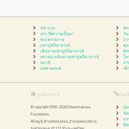
หน้าแรก
พร
ประวัติความเป็นมา
วั
พระธรรมกาย
บว
มหาปูชนียาจารย์
ธุ
เส้นทางมหาปูชนียาจารย์
ตั
สถาปนาเส้นทางมหาปูชนียาจารย์
โค
สมาธิ
งา
บทสวดมนต์
เด็
ลิงค์ที
มูลนิธิธรรมกาย
© copyright 2000-2026 Dhammakaya
DMC
กั
Foundation.
บว
40 หมู่ 8, ตำบลคลองสอง, อำเภอคลองหลวง,
มิด
จังหวัดปทุมธานี 12120 ประเทศไทย