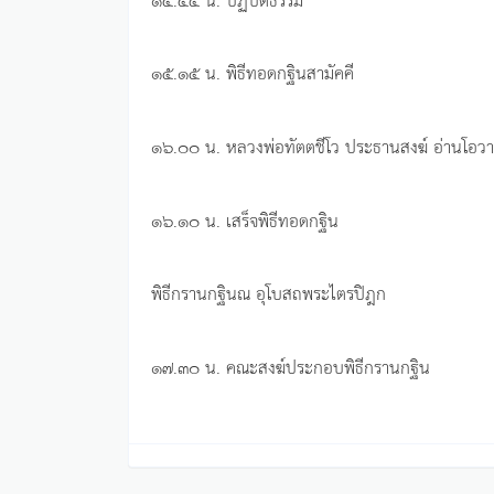
๑๕.๑๕ น. พิธีทอดกฐินสามัคคี
๑๖.๐๐ น. หลวงพ่อทัตตชีโว ประธานสงฆ์ อ่านโอว
๑๖.๑๐ น. เสร็จพิธีทอดกฐิน
พิธีกรานกฐินณ อุโบสถพระไตรปิฎก
๑๗.๓๐ น. คณะสงฆ์ประกอบพิธีกรานกฐิน