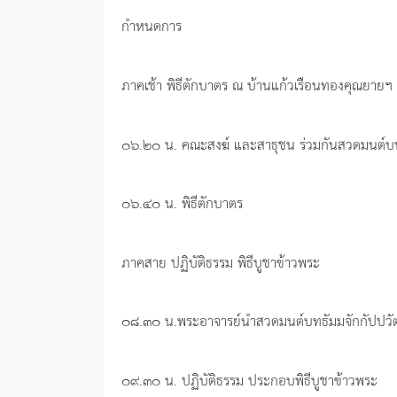
กำหนดการ
ภาคเช้า พิธีตักบาตร ณ บ้านแก้วเรือนทองคุณยายฯ
๐๖.๒๐ น. คณะสงฆ์ และสาธุชน ร่วมกันสวดมนต์บท
๐๖.๔๐ น. พิธีตักบาตร
ภาคสาย ปฏิบัติธรรม พิธีบูชาข้าวพระ
๐๘.๓๐ น.พระอาจารย์นำสวดมนต์บทธัมมจักกัปปวัต
๐๙.๓๐ น. ปฏิบัติธรรม ประกอบพิธีบูชาข้าวพระ