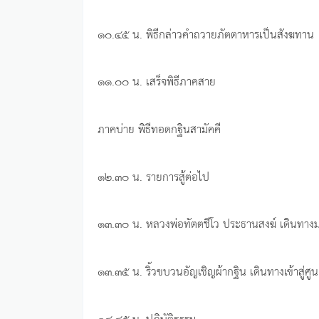
๑๐.๔๕ น. พิธีกล่าวคำถวายภัตตาหารเป็นสังฆทาน
๑๑.๐๐ น. เสร็จพิธีภาคสาย
ภาคบ่าย พิธีทอดกฐินสามัคคี
๑๒.๓๐ น. รายการสู้ต่อไป
๑๓.๓๐ น. หลวงพ่อทัตตชีโว ประธานสงฆ์ เดินทางมา
๑๓.๓๕ น. ริ้วขบวนอัญเชิญผ้ากฐิน เดินทางเข้าสู่ศูน
๑๔.๔๕ น. ปฏิบัติธรรม