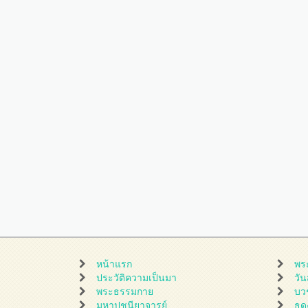
หน้าแรก
พร
ประวัติความเป็นมา
วั
พระธรรมกาย
บว
มหาปูชนียาจารย์
ธุ