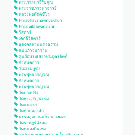
พระภาวนาวิริยคุณ
พระราชภาวนาจารย์
หลวงพ่อทัตตชีโว
Phrabhavanaviriyakhun
Phrarajbhavanajahn
วีสตาร์
เด็กดีวีสตาร์
ธุดงคสถานนครธรรม
สนแก้ววนาราม
ศูนย์อบรมเยาวชนอุตรดิตถ์
กำหนดการ
วันมาฆบูชา
พระพุทธวรญาณ
กำหนดการ
พระพุทธวรญาณ
วัดบางปรัง
วัดทุ่งเจริญธรรม
วัดแม่ลาย
วัดห้วยตองสัก
ธรรมอุทยานแก้วกลางดอย
วัดราษฎร์สังคม
วัดหนองกินเพล
ศูนย์อบรมเยาวชนดอยโมคคัลลานะ