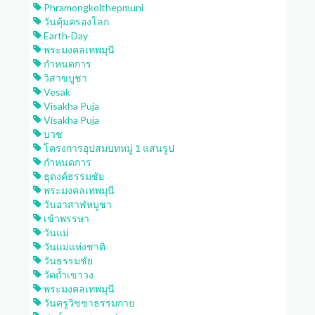
Phramongkolthepmuni
วันคุ้มครองโลก
Earth-Day
พระมงคลเทพมุนี
กำหนดการ
วิสาขบูชา
Vesak
Visakha Puja
Visakha Puja
บวช
โครงการอุปสมบทหมู่ 1 แสนรูป
กำหนดการ
ธุดงค์ธรรมชัย
พระมงคลเทพมุนี
วันอาสาฬหบูชา
เข้าพรรษา
วันแม่
วันแม่แห่งชาติ
วันธรรมชัย
วัดถ้ำเขาวง
พระมงคลเทพมุนี
วันครูวิชชาธรรมกาย