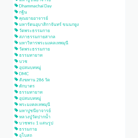
Dhammachai Day
กฐิน
คุณยายอาจารย์
มหารัตนอุบาสิกาจันทร์ ขนนกยูง
วัดพระธรรมกาย
สภาธรรมกายสากล
มหาวิหารพระมงคลเทพมุนี
วัดพระธรรมกาย
ธรรมทายาท
บวช
อุปสมบทหมู่
DMC
สังฆทาน 286 วัด
ตักบาตร
ธรรมทายาท
อุปสมบทหมู่
พระมงคลเทพมุนี
มหาปูชนียาจารย์
หลวงปู่วัดปากน้ำ
บวชพระ 1 แสนรูป
ธรรมกาย
อุโบสถ